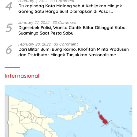
4
February 1, 2022
33 Comment
Diskopindag Kota Malang sebut Kebijakan Minyak
Goreng Satu Harga Sulit Diterapkan di Pasar
Tradisional
5
January 27, 2022
33 Comment
Digerebek Polisi, Wanita Cantik Blitar Ditinggal Kabur
Suaminya Saat Pesta Sabu
6
February 28, 2022
33 Comment
Dari Blitar Bumi Bung Karno, Khofifah Minta Produsen
dan Distributor Minyak Tunjukkan Nasionalisme
Internasional