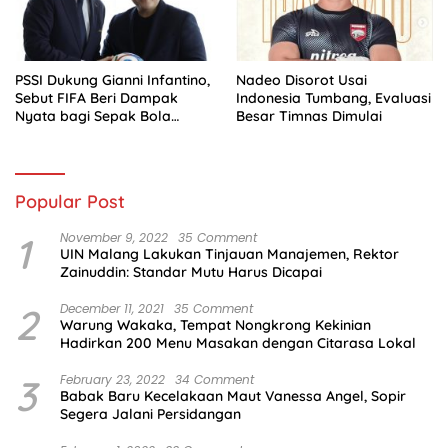
PSSI Dukung Gianni Infantino,
Nadeo Disorot Usai
Sebut FIFA Beri Dampak
Indonesia Tumbang, Evaluasi
Nyata bagi Sepak Bola
Besar Timnas Dimulai
Indonesia
Popular Post
1
November 9, 2022
35 Comment
UIN Malang Lakukan Tinjauan Manajemen, Rektor
Zainuddin: Standar Mutu Harus Dicapai
2
December 11, 2021
35 Comment
Warung Wakaka, Tempat Nongkrong Kekinian
Hadirkan 200 Menu Masakan dengan Citarasa Lokal
3
February 23, 2022
34 Comment
Babak Baru Kecelakaan Maut Vanessa Angel, Sopir
Segera Jalani Persidangan