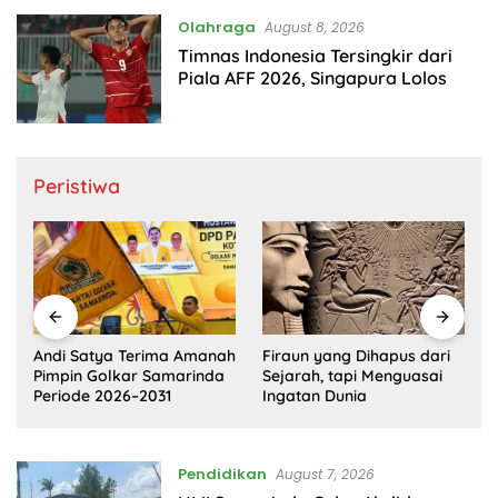
Olahraga
August 8, 2026
Timnas Indonesia Tersingkir dari
Piala AFF 2026, Singapura Lolos
Peristiwa
Firaun yang Dihapus dari
Deepfake Porno di Solo,
h
Sejarah, tapi Menguasai
Trauma Korban dan
Ingatan Dunia
Lambannya Proses Hukum
Pendidikan
August 7, 2026