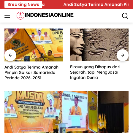
Skip
da Samarinda
Breaking News
Andi Satya Terima Amanah Pimpin Golk
to
content
Firaun yang Dihapus dari
Deepfake Porno di Solo,
Sejarah, tapi Menguasai
Trauma Korban dan
Ingatan Dunia
Lambannya Proses Hukum