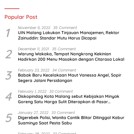
Popular Post
1
November 9, 2022
35 Comment
UIN Malang Lakukan Tinjauan Manajemen, Rektor
Zainuddin: Standar Mutu Harus Dicapai
2
December 11, 2021
35 Comment
Warung Wakaka, Tempat Nongkrong Kekinian
Hadirkan 200 Menu Masakan dengan Citarasa Lokal
3
February 23, 2022
34 Comment
Babak Baru Kecelakaan Maut Vanessa Angel, Sopir
Segera Jalani Persidangan
4
February 1, 2022
33 Comment
Diskopindag Kota Malang sebut Kebijakan Minyak
Goreng Satu Harga Sulit Diterapkan di Pasar
Tradisional
5
January 27, 2022
33 Comment
Digerebek Polisi, Wanita Cantik Blitar Ditinggal Kabur
Suaminya Saat Pesta Sabu
February 28, 2022
33 Comment