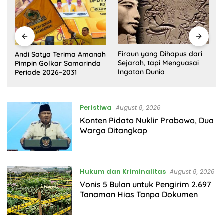
Firaun yang Dihapus dari
Deepfake Porno di Solo,
h
Sejarah, tapi Menguasai
Trauma Korban dan
Ingatan Dunia
Lambannya Proses Hukum
Peristiwa
August 8, 2026
Konten Pidato Nuklir Prabowo, Dua
Warga Ditangkap
Hukum dan Kriminalitas
August 8, 2026
Vonis 5 Bulan untuk Pengirim 2.697
Tanaman Hias Tanpa Dokumen