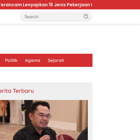
5 Jenis Pekerjaan Ini Per 2030
​Daftar 10 Orang Ter
Politik
Agama
Sejarah
erita Terbaru