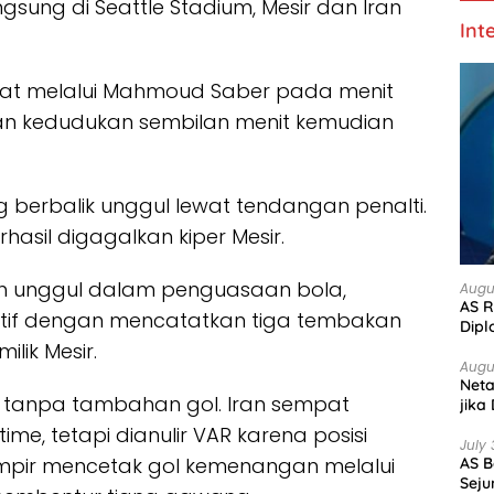
gsung di Seattle Stadium, Mesir dan Iran
Int
at melalui Mahmoud Saber pada menit
n kedudukan sembilan menit kemudian
g berbalik unggul lewat tendangan penalti.
asil digagalkan kiper Mesir.
ih unggul dalam penguasaan bola,
Augu
AS R
ektif dengan mencatatkan tiga tembakan
Dipl
lik Mesir.
Augu
Net
 tanpa tambahan gol. Iran sempat
jika
me, tetapi dianulir VAR karena posisi
July 
hampir mencetak gol kemenangan melalui
AS B
Seju