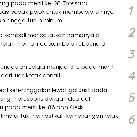
ang pada menit ke-28. Trossard
1
ituasi sepak pojok untuk membawa timnya
han hingga turun minum.
2
rd kembali mencatatkan namanya di
etelah memanfaatkan bola rebound di
3
unggulan Belgia menjadi 3-0 pada menit
4
ari luar kotak penalti.
il ketertinggalan lewat gol Just pada
5
gsung merespons dengan dua gol
 pada menit ke-86 dan Alexis
6
 time untuk memastikan kemenangan telak