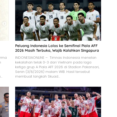
Peluang Indonesia Lolos ke Semifinal Piala AFF
2026 Masih Terbuka, Wajib Kalahkan Singapura
orma
INDONESIAONLINE – Timnas Indonesia menelan
n
kekalahan telak 0-3 dari Vietnam pada laga
ketiga grup A Piala AFF 2026 di Stadion Pakansari,
Senin (3/8/2026) malam WIB. Hasil tersebut
a…
membuat langkah Skuad…