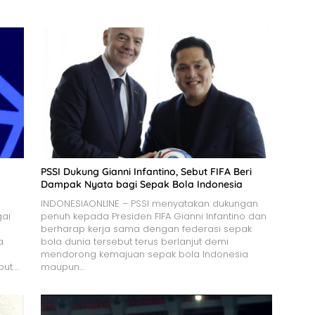
PSSI Dukung Gianni Infantino, Sebut FIFA Beri
Dampak Nyata bagi Sepak Bola Indonesia
INDONESIAONLINE – PSSI menyatakan dukungan
gai
penuh kepada Presiden FIFA Gianni Infantino dan
berharap kerja sama dengan federasi sepak
a
bola dunia tersebut terus berlanjut demi
mendorong kemajuan sepak bola Indonesia
ut….
maupun…