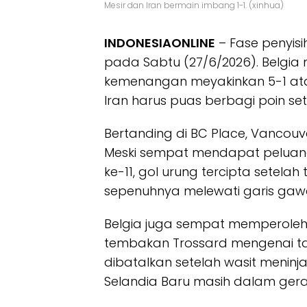
Mesir dan Iran bermain imbang 1-1. (xinhua)
INDONESIAONLINE
– Fase penyisi
pada Sabtu (27/6/2026). Belgia
kemenangan meyakinkan 5-1 ata
Iran harus puas berbagi poin se
Bertanding di BC Place, Vancouve
Meski sempat mendapat peluang
ke-11, gol urung tercipta setela
sepenuhnya melewati garis gaw
Belgia juga sempat memperoleh 
tembakan Trossard mengenai ta
dibatalkan setelah wasit meninj
Selandia Baru masih dalam gera