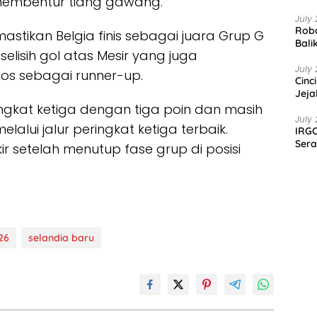
 membentur tiang gawang.
July 
Robo
astikan Belgia finis sebagai juara Grup G
Bali
selisih gol atas Mesir yang juga
July 
os sebagai runner-up.
Cinc
Jeja
gkat ketiga dengan tiga poin dan masih
July 
alui jalur peringkat ketiga terbaik.
IRGC
Sera
ir setelah menutup fase grup di posisi
26
selandia baru