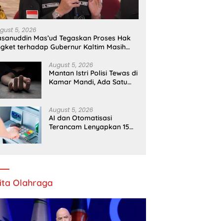
gust 5, 2026
sanuddin Mas’ud Tegaskan Proses Hak
gket terhadap Gubernur Kaltim Masih
rgulir
August 5, 2026
Mantan Istri Polisi Tewas di
Kamar Mandi, Ada Satu
Tembakan di Kepala
August 5, 2026
AI dan Otomatisasi
Terancam Lenyapkan 15
Jenis Pekerjaan Ini Per
2030
ita Olahraga