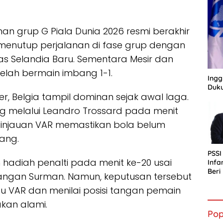
han grup G Piala Dunia 2026 resmi berakhir
 menutup perjalanan di fase grup dengan
s Selandia Baru. Sementara Mesir dan
telah bermain imbang 1-1.
Ingg
Duku
r, Belgia tampil dominan sejak awal laga.
 melalui Leandro Trossard pada menit
h tinjauan VAR memastikan bola belum
ang.
PSSI
hadiah penalti pada menit ke-20 usai
Infa
Ber
ngan Surman. Namun, keputusan tersebut
bagi
au VAR dan menilai posisi tangan pemain
Indo
kan alami.
Pop