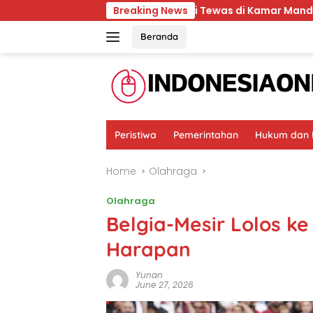
Skip
Mantan Istri Polisi Tewas di Kamar Mandi, Ada Satu Tembak
Breaking News
to
content
Beranda
Peristiwa
Pemerintahan
Hukum dan K
Home
Olahraga
Olahraga
Belgia-Mesir Lolos ke
Harapan
Yunan
June 27, 2026