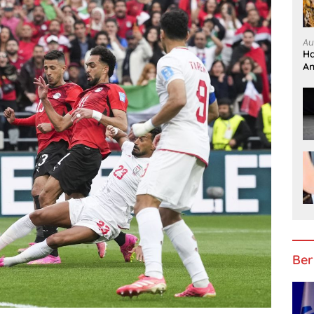
Au
Ha
An
Be
Ber