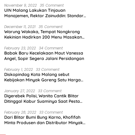
November 9, 2022
35 Comment
UIN Malang Lakukan Tinjauan
Manajemen, Rektor Zainuddin: Standar
Mutu Harus Dicapai
December 11, 2021
35 Comment
Warung Wakaka, Tempat Nongkrong
Kekinian Hadirkan 200 Menu Masakan
dengan Citarasa Lokal
February 23, 2022
34 Comment
Babak Baru Kecelakaan Maut Vanessa
Angel, Sopir Segera Jalani Persidangan
February 1, 2022
33 Comment
Diskopindag Kota Malang sebut
Kebijakan Minyak Goreng Satu Harga
Sulit Diterapkan di Pasar Tradisional
January 27, 2022
33 Comment
Digerebek Polisi, Wanita Cantik Blitar
Ditinggal Kabur Suaminya Saat Pesta
Sabu
February 28, 2022
33 Comment
Dari Blitar Bumi Bung Karno, Khofifah
Minta Produsen dan Distributor Minyak
Tunjukkan Nasionalisme