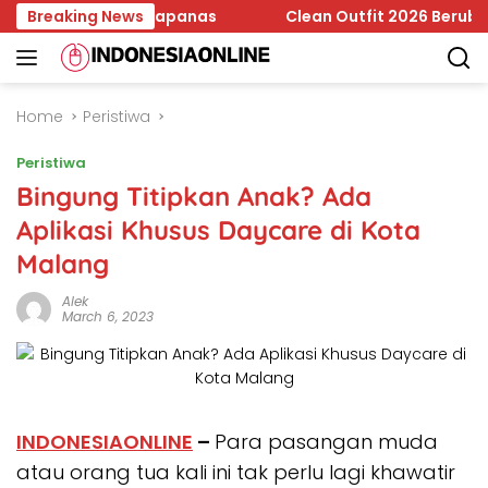
Skip
 Jadi Temuan Bapanas
Breaking News
Clean Outfit 2026 Berubah, Minim
to
content
Home
Peristiwa
Peristiwa
Bingung Titipkan Anak? Ada
Aplikasi Khusus Daycare di Kota
Malang
Alek
March 6, 2023
INDONESIAONLINE
–
Para pasangan muda
atau orang tua kali ini tak perlu lagi khawatir