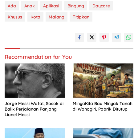
Ada
Anak
Aplikasi
Bingung
Daycare
Khusus
Kota
Malang
Titipkan
Recommendation for You
Jorge Messi Wafat, Sosok di
MinyaKita Bau Minyak Tanah
Balik Perjalanan Panjang
di Wonogiri, Pabrik Ditutup
Lionel Messi