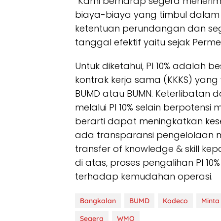
“Kami berharap segera menerima
biaya-biaya yang timbul dalam 
ketentuan perundangan dan se
tanggal efektif yaitu sejak Perm
Untuk diketahui, PI 10% adalah 
kontrak kerja sama (KKKS) yang
BUMD atau BUMN. Keterlibatan 
melalui PI 10% selain berpote
berarti dapat meningkatkan ke
ada transparansi pengelolaan m
transfer of knowledge & skill ke
di atas, proses pengalihan PI 10
terhadap kemudahan operasi.
Bangkalan
BUMD
Kodeco
Minta
Segera
WMO