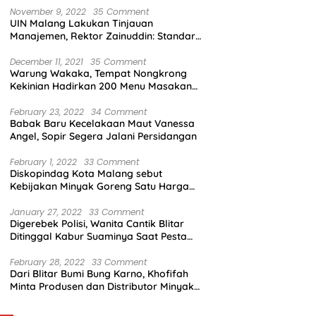
November 9, 2022
35 Comment
UIN Malang Lakukan Tinjauan
Manajemen, Rektor Zainuddin: Standar
Mutu Harus Dicapai
December 11, 2021
35 Comment
Warung Wakaka, Tempat Nongkrong
Kekinian Hadirkan 200 Menu Masakan
dengan Citarasa Lokal
February 23, 2022
34 Comment
Babak Baru Kecelakaan Maut Vanessa
Angel, Sopir Segera Jalani Persidangan
February 1, 2022
33 Comment
Diskopindag Kota Malang sebut
Kebijakan Minyak Goreng Satu Harga
Sulit Diterapkan di Pasar Tradisional
January 27, 2022
33 Comment
Digerebek Polisi, Wanita Cantik Blitar
Ditinggal Kabur Suaminya Saat Pesta
Sabu
February 28, 2022
33 Comment
Dari Blitar Bumi Bung Karno, Khofifah
Minta Produsen dan Distributor Minyak
Tunjukkan Nasionalisme