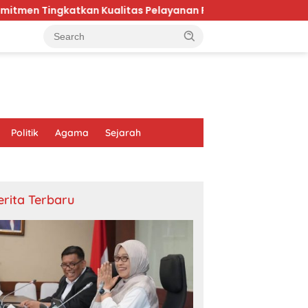
an Kualitas Pelayanan Publik di Kaltim
Karhutla Br
Politik
Agama
Sejarah
erita Terbaru