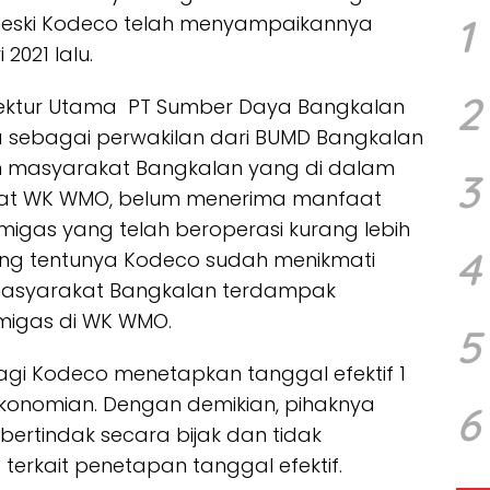
1
meski Kodeco telah menyampaikannya
2021 lalu.
2
Direktur Utama PT Sumber Daya Bangkalan
ebagai perwakilan dari BUMD Bangkalan
 masyarakat Bangkalan yang di dalam
3
apat WK WMO, belum menerima manfaat
 migas yang telah beroperasi kurang lebih
4
yang tentunya Kodeco sudah menikmati
masyarakat Bangkalan terdampak
 migas di WK WMO.
5
agi Kodeco menetapkan tanggal efektif 1
konomian. Dengan demikian, pihaknya
6
rtindak secara bijak dan tidak
terkait penetapan tanggal efektif.