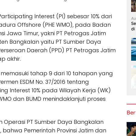
rticipating Interest (PI) sebesar 10% dari
Au
S
Madura Offshore (PHE WMO), pada Badan
di
si Jawa Timur, yakni PT Petrogas Jatim
en Bangkalan yaitu PT Sumber Daya
erseroan Daerah (PPD) PT Petrogas Jatim
p akhir.
ah memasuki tahap 9 dari 10 tahapan yang
 Permen ESDM No. 37/2016 tentang
ng Interest 10% pada Wilayah Kerja (WK)
 WMO dan BUMD menindaklanjuti proses
Ber
an Operasi PT Sumber Daya Bangkalan
 bahwa Pemerintah Provinsi Jatim dan