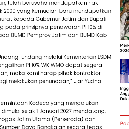
an, telah berusaha mendapatkan hak
ak 2009 yang kemudian baru mendapatkan
 surat kepada Gubernur Jatim dan Bupati
g pada prinsipnya penawaran PI 10% di
ada BUMD Pemprov Jatim dan BUMD Kab
Mena
202
Undang-undang melalui Kementerian ESDM
engalihan PI 10% WK WMO dapat segera
alan, maka kami harap pihak kontraktor
agi melakukan penundaan,” ujar Yudha
Ingg
Angg
Duk
 permintaan Kodeco yang mengajukan
Gian
, dimulai sejak 1 Januari 2027 mendatang,
etrogas Jatim Utama (Perseroda) dan
Pop
 Sumber Daya Bangkalan secara tegas