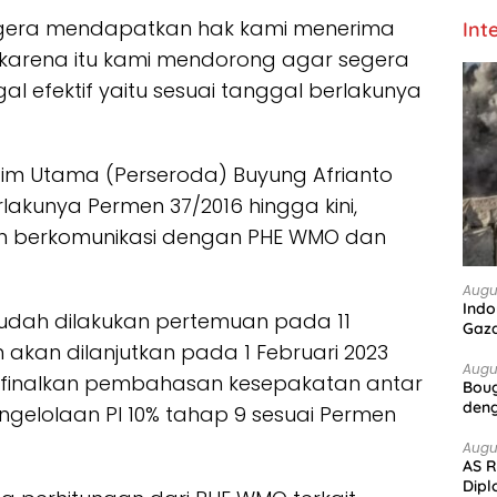
gera mendapatkan hak kami menerima
Int
 karena itu kami mendorong agar segera
 efektif yaitu sesuai tanggal berlakunya
 Jatim Utama (Perseroda) Buyung Afrianto
kunya Permen 37/2016 hingga kini,
dan berkomunikasi dengan PHE WMO dan
Augu
Indo
udah dilakukan pertemuan pada 11
Gaz
 akan dilanjutkan pada 1 Februari 2023
Augu
inalkan pembahasan kesepakatan antar
Boug
deng
gelolaan PI 10% tahap 9 sesuai Permen
Augu
AS R
Dipl