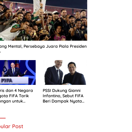
ng Mental, Persebaya Juara Piala Presiden
6
ris dan 4 Negara
PSSI Dukung Gianni
ota FIFA Tarik
Infantino, Sebut FIFA
ungan untuk
Beri Dampak Nyata
ni Infantino
bagi Sepak Bola
Indonesia
ular Post