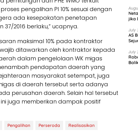
 perhitungan dari PHE WMO terkait
proses pengalihan PI 10% sesuai dengan
Augu
Net
gera ada kesepakatan penetapan
jika
en 37/2016 berlaku,” ucapnya.
July 
AS B
besaran maksimal 10% pada kontraktor
Seju
 wajib ditawarkan oleh kontraktor kepada
July 
Robo
daerah dalam pengelolaan WK migas
Bali
nsi menambah pendapatan daerah yang
sejahteraan masyarakat setempat, juga
igas di daerah tersebut serta adanya
pada perusahan daerah. Selain hal tersebut
% ini juga memberikan dampak positif
Pengalihan
Perseroda
Realisasikan