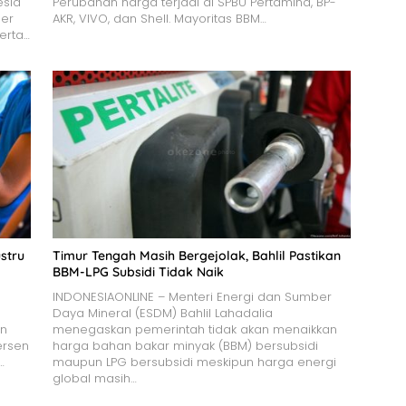
esia
Perubahan harga terjadi di SPBU Pertamina, BP-
per
AKR, VIVO, dan Shell. Mayoritas BBM…
serta…
stru
Timur Tengah Masih Bergejolak, Bahlil Pastikan
BBM-LPG Subsidi Tidak Naik
INDONESIAONLINE – Menteri Energi dan Sumber
Daya Mineral (ESDM) Bahlil Lahadalia
an
menegaskan pemerintah tidak akan menaikkan
ersen
harga bahan bakar minyak (BBM) bersubsidi
…
maupun LPG bersubsidi meskipun harga energi
global masih…