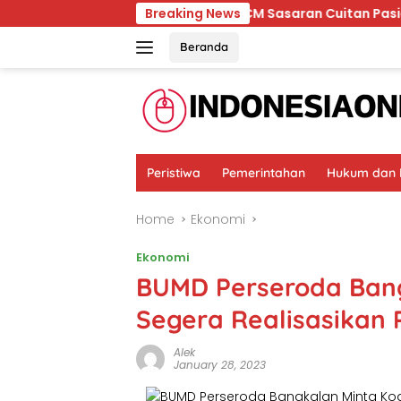
Skip
k
Ternyata RSCM Sasaran Cuitan Pasien BPJS yang Di
Breaking News
to
content
Beranda
Peristiwa
Pemerintahan
Hukum dan K
Home
Ekonomi
Ekonomi
BUMD Perseroda Ban
Segera Realisasikan
Alek
January 28, 2023