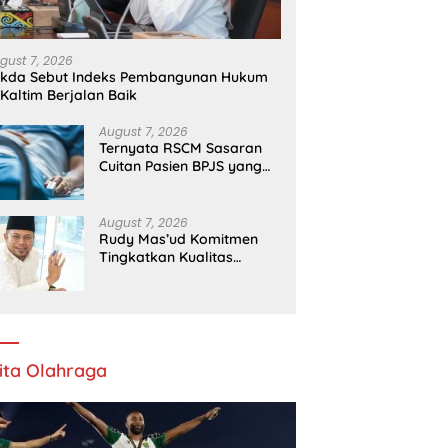
gust 7, 2026
ekda Sebut Indeks Pembangunan Hukum
 Kaltim Berjalan Baik
August 7, 2026
Ternyata RSCM Sasaran
Cuitan Pasien BPJS yang
Dihina Sejumlah Dokter
August 7, 2026
Rudy Mas’ud Komitmen
Tingkatkan Kualitas
Pelayanan Publik di Kaltim
ita Olahraga