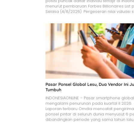
posisi puncak daftar individu tertajir di Indon
menurut pembaruan Forbes Billionaires List 
Selasa (4/8/2026). Pergeseran nilai valuasi 
Pasar Ponsel Global Lesu, Dua Vendor Ini Ju
Tumbuh
INDONESIAONLINE – Pasar smartphone global
mengalami penurunan pada kuartal II 2026.
Laporan terbaru Omdia mencatat pengirim
ponsel pintar di seluruh dunia menyusut 6 p
dibandingkan periode yang sama tahun lalu