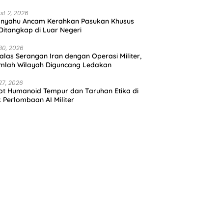
st 2, 2026
anyahu Ancam Kerahkan Pasukan Khusus
 Ditangkap di Luar Negeri
30, 2026
alas Serangan Iran dengan Operasi Militer,
mlah Wilayah Diguncang Ledakan
27, 2026
t Humanoid Tempur dan Taruhan Etika di
k Perlombaan AI Militer