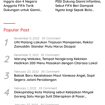
Inggris dan 4 Negara
PSSI Dukung Gianni Infantino,
Anggota FIFA Tarik
Sebut FIFA Beri Dampak
Dukungan untuk Gianni
Nyata bagi Sepak Bola
Infantino
Indonesia
Popular Post
1
November 9, 2022
35 Comment
UIN Malang Lakukan Tinjauan Manajemen, Rektor
Zainuddin: Standar Mutu Harus Dicapai
2
December 11, 2021
35 Comment
Warung Wakaka, Tempat Nongkrong Kekinian
Hadirkan 200 Menu Masakan dengan Citarasa Lokal
3
February 23, 2022
34 Comment
Babak Baru Kecelakaan Maut Vanessa Angel, Sopir
Segera Jalani Persidangan
4
February 1, 2022
33 Comment
Diskopindag Kota Malang sebut Kebijakan Minyak
Goreng Satu Harga Sulit Diterapkan di Pasar
Tradisional
January 27, 2022
33 Comment