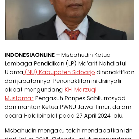
INDONESIAONLINE –
Misbahudin Ketua
Lembaga Pendidikan (LP) Ma’arif Nahdlatul
Ulama
(NU) Kabupaten Sidoarjo
dinonaktifkan
dari jabatannya. Penonaktifan ini disinyalir
akibat mengundang
KH. Marzuqi
Mustamar
Pengasuh Ponpes Sabilurrosyad
dan mantan Ketua PWNU Jawa Timur, dalam
acara Halalbihalal pada 27 April 2024 lalu.
Misbahudin mengaku telah mendapatkan izin