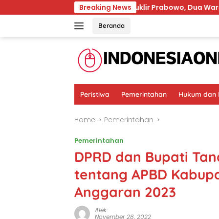
Skip
up
Konten Pidato Nuklir Prabowo, Dua Warga Ditangk
Breaking News
to
content
Beranda
Peristiwa
Pemerintahan
Hukum dan K
Home
Pemerintahan
Pemerintahan
DPRD dan Bupati Tan
tentang APBD Kabup
Anggaran 2023
Alek
November 28, 2022