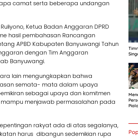
apa camat serta beberapa undangan
 Ruliyono, Ketua Badan Anggaran DPRD
me hasil pembahasan Rancangan
entang APBD Kabupaten Banyuwangi Tahun
Timn
Anggaran dengan Tim Anggaran
Sing
kab Banyuwangi.
tara lain mengungkapkan bahwa
ahasan semata- mata dalam upaya
 pemikiran sebagai upaya dan komitmen
Mena
Per
ng mampu menjawab permasalahan pada
Pial
pentingan rakyat ada di atas segalanya,
Pop
katan harus dibangun sedemikian rupa