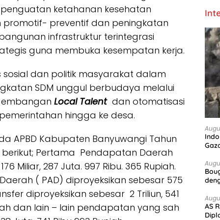
M, penguatan ketahanan kesehatan
Int
promotif- preventif dan peningkatan
gunan infrastruktur terintegrasi
ategis guna membuka kesempatan kerja.
s sosial dan politik masyarakat dalam
ngkatan SDM unggul berbudaya melalui
engembangan
Local Talent
dan otomatisasi
pemerintahan hingga ke desa.
Augu
Indo
ada APBD Kabupaten Banyuwangi Tahun
Gaz
 berikut; Pertama Pendapatan Daerah
Augu
76 Miliar, 287 Juta. 997 Ribu. 365 Rupiah.
Boug
Daerah ( PAD) diproyeksikan sebesar 575
deng
sfer diproyeksikan sebesar 2 Triliun, 541
Augu
upiah dan lain – lain pendapatan yang sah
AS R
Dipl