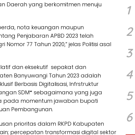
n Daerah yang berkomitmen menuju
1
aperda, nota keuangan maupun
2
ntang Penjabaran APBD 2023 telah
omor 77 Tahun 2020,” jelas Politisi asal
3
latif dan eksekutif sepakat dan
4
ten Banyuwangi Tahun 2023 adalah
sif Berbasis Digitalisasi, Infrstruktur
5
bangan SDM
“
sebagaimana yang juga
ya pada momentum jawaban bupati
atuan Pembangunan.
6
umusan prioritas dalam RKPD Kabupaten
in; percepatan transformasi digital sektor