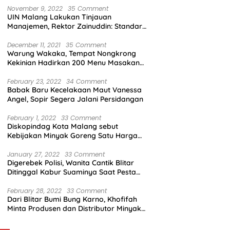
November 9, 2022
35 Comment
UIN Malang Lakukan Tinjauan
Manajemen, Rektor Zainuddin: Standar
Mutu Harus Dicapai
December 11, 2021
35 Comment
Warung Wakaka, Tempat Nongkrong
Kekinian Hadirkan 200 Menu Masakan
dengan Citarasa Lokal
February 23, 2022
34 Comment
Babak Baru Kecelakaan Maut Vanessa
Angel, Sopir Segera Jalani Persidangan
February 1, 2022
33 Comment
Diskopindag Kota Malang sebut
Kebijakan Minyak Goreng Satu Harga
Sulit Diterapkan di Pasar Tradisional
January 27, 2022
33 Comment
Digerebek Polisi, Wanita Cantik Blitar
Ditinggal Kabur Suaminya Saat Pesta
Sabu
February 28, 2022
33 Comment
Dari Blitar Bumi Bung Karno, Khofifah
Minta Produsen dan Distributor Minyak
Tunjukkan Nasionalisme