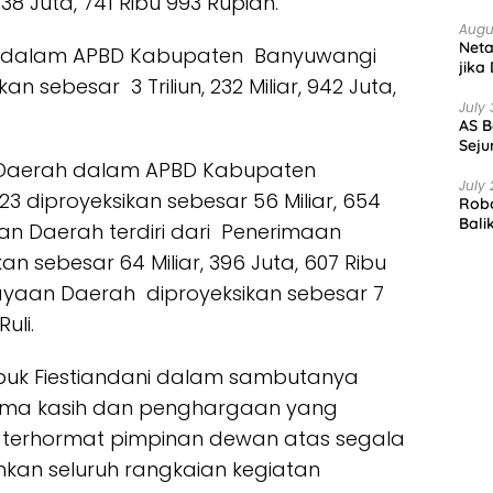
838 Juta, 741 Ribu 993 Rupiah.
Augu
Net
h dalam APBD Kabupaten Banyuwangi
jika
 sebesar 3 Triliun, 232 Miliar, 942 Juta,
July 
AS B
Seju
Daerah dalam APBD Kabupaten
July 
 diproyeksikan sebesar 56 Miliar, 654
Robo
Bali
an Daerah terdiri dari Penerimaan
kan sebesar
64 Miliar, 396 Juta, 607 Ribu
yaan Daerah diproyeksikan sebesar 7
uli.
puk Fiestiandani dalam sambutanya
rima kasih dan penghargaan yang
g terhormat pimpinan dewan atas segala
kan seluruh rangkaian kegiatan