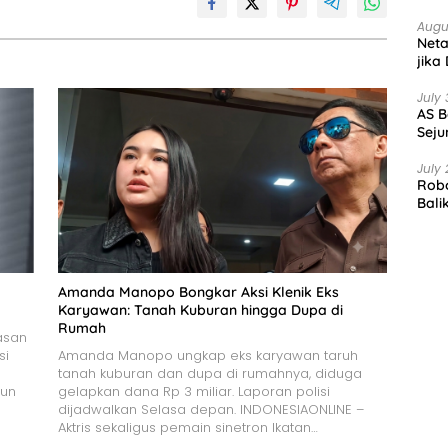
Augu
Net
jika
July 
AS B
Seju
July 
Robo
Bali
Amanda Manopo Bongkar Aksi Klenik Eks
Karyawan: Tanah Kuburan hingga Dupa di
Rumah
asan
si
Amanda Manopo ungkap eks karyawan taruh
tanah kuburan dan dupa di rumahnya, diduga
hun
gelapkan dana Rp 3 miliar. Laporan polisi
dijadwalkan Selasa depan. INDONESIAONLINE –
Aktris sekaligus pemain sinetron Ikatan…