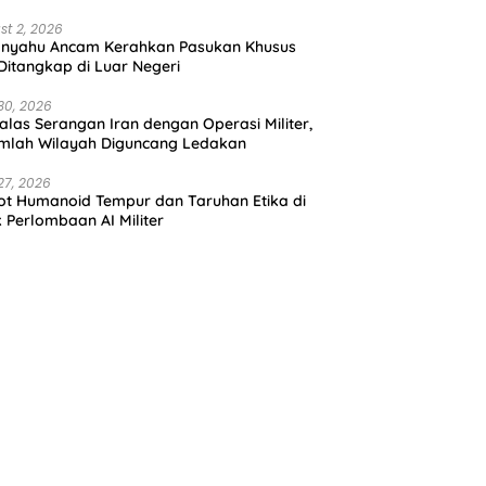
st 2, 2026
anyahu Ancam Kerahkan Pasukan Khusus
 Ditangkap di Luar Negeri
30, 2026
alas Serangan Iran dengan Operasi Militer,
mlah Wilayah Diguncang Ledakan
27, 2026
t Humanoid Tempur dan Taruhan Etika di
k Perlombaan AI Militer