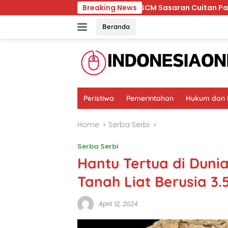
Skip
ik
Ternyata RSCM Sasaran Cuitan Pasien BPJS yang D
Breaking News
to
content
Beranda
Peristiwa
Pemerintahan
Hukum dan K
Home
Serba Serbi
Serba Serbi
Hantu Tertua di Dun
Tanah Liat Berusia 3
April 12, 2024