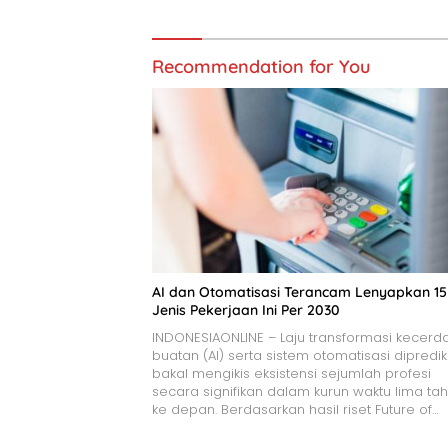
Recommendation for You
AI dan Otomatisasi Terancam Lenyapkan 15
Jenis Pekerjaan Ini Per 2030
INDONESIAONLINE – Laju transformasi kecerd
buatan (AI) serta sistem otomatisasi dipredik
bakal mengikis eksistensi sejumlah profesi
secara signifikan dalam kurun waktu lima ta
ke depan. Berdasarkan hasil riset Future of…