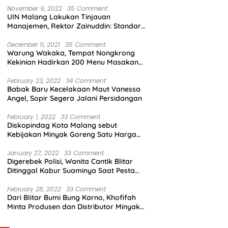
November 9, 2022
35 Comment
UIN Malang Lakukan Tinjauan
Manajemen, Rektor Zainuddin: Standar
Mutu Harus Dicapai
December 11, 2021
35 Comment
Warung Wakaka, Tempat Nongkrong
Kekinian Hadirkan 200 Menu Masakan
dengan Citarasa Lokal
February 23, 2022
34 Comment
Babak Baru Kecelakaan Maut Vanessa
Angel, Sopir Segera Jalani Persidangan
February 1, 2022
33 Comment
Diskopindag Kota Malang sebut
Kebijakan Minyak Goreng Satu Harga
Sulit Diterapkan di Pasar Tradisional
January 27, 2022
33 Comment
Digerebek Polisi, Wanita Cantik Blitar
Ditinggal Kabur Suaminya Saat Pesta
Sabu
February 28, 2022
33 Comment
Dari Blitar Bumi Bung Karno, Khofifah
Minta Produsen dan Distributor Minyak
Tunjukkan Nasionalisme