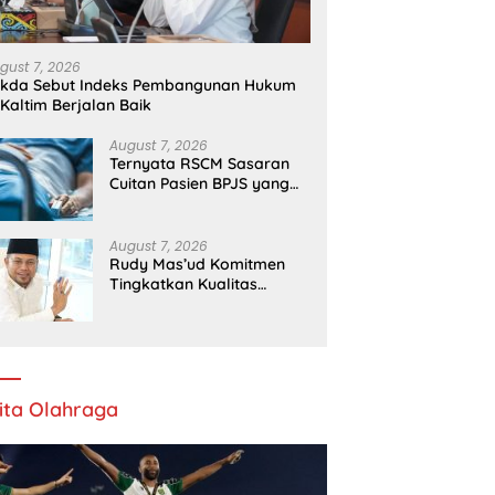
gust 7, 2026
ekda Sebut Indeks Pembangunan Hukum
 Kaltim Berjalan Baik
August 7, 2026
Ternyata RSCM Sasaran
Cuitan Pasien BPJS yang
Dihina Sejumlah Dokter
August 7, 2026
Rudy Mas’ud Komitmen
Tingkatkan Kualitas
Pelayanan Publik di Kaltim
ita Olahraga