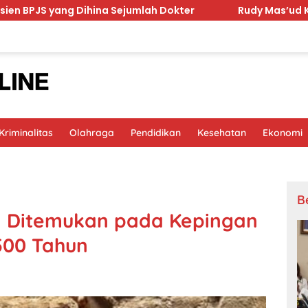
ihina Sejumlah Dokter
Rudy Mas’ud Komitmen Tingkat
riminalitas
Olahraga
Pendidikan
Kesehatan
Ekonomi
B
ia Ditemukan pada Kepingan
.500 Tahun