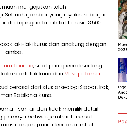
emuan mengejutkan telah
. Sebuah gambar yang diyakini sebagai
pada kepingan tanah liat berusia 3.500
sok laki-laki kurus dan jangkung dengan
Mena
202
-lambai.
useum, London
, saat para peneliti sedang
oleksi artefak kuno dari
Mesopotamia.
 berasal dari situs arkeologi Sippar, Irak,
Ingg
Angg
aman Babilonia Kuno.
Duk
Gian
samar-samar dan tidak memiliki detail
log percaya bahwa gambar tersebut
Pop
 kurus dan jangkung dengan rambut