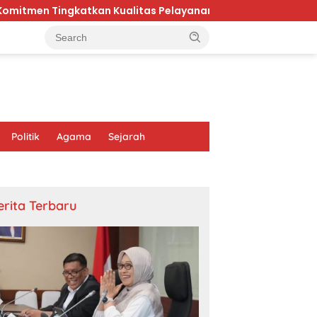
kan Kualitas Pelayanan Publik di Kaltim
Karhutla B
Politik
Agama
Sejarah
erita Terbaru