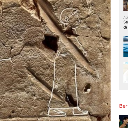
Au
S
di
Ber