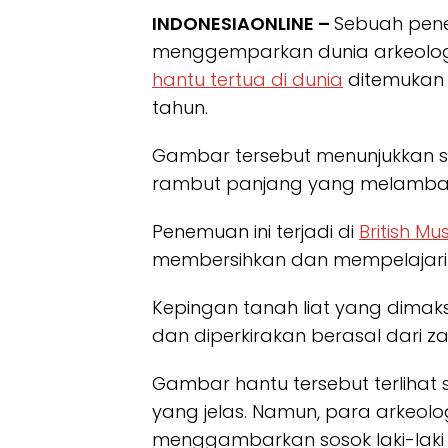
INDONESIAONLINE –
Sebuah pen
menggemparkan dunia arkeologi
hantu tertua di dunia
ditemukan 
tahun.
Gambar tersebut menunjukkan so
rambut panjang yang melambai
Penemuan ini terjadi di
British M
membersihkan dan mempelajari k
Kepingan tanah liat yang dimaksud
dan diperkirakan berasal dari z
Gambar hantu tersebut terlihat 
yang jelas. Namun, para arkeo
menggambarkan sosok laki-laki