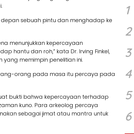
.
1
 di depan sebuah pintu dan menghadap ke
2
rena menunjukkan kepercayaan
3
 hantu dan roh,” kata Dr. Irving Finkel,
m yang memimpin penelitian ini.
4
 orang-orang pada masa itu percaya pada
5
uat bukti bahwa kepercayaan terhadap
 zaman kuno. Para arkeolog percaya
6
nakan sebagai jimat atau mantra untuk