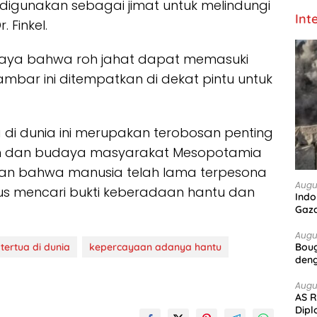
digunakan sebagai jimat untuk melindungi
Int
 Finkel.
aya bahwa roh jahat dapat memasuki
ambar ini ditempatkan di dekat pintu untuk
di dunia ini merupakan terobosan penting
 dan budaya masyarakat Mesopotamia
kkan bahwa manusia telah lama terpesona
Augu
rus mencari bukti keberadaan hantu dan
Indo
Gaz
Augu
tertua di dunia
kepercayaan adanya hantu
Boug
deng
Augu
AS R
Dipl