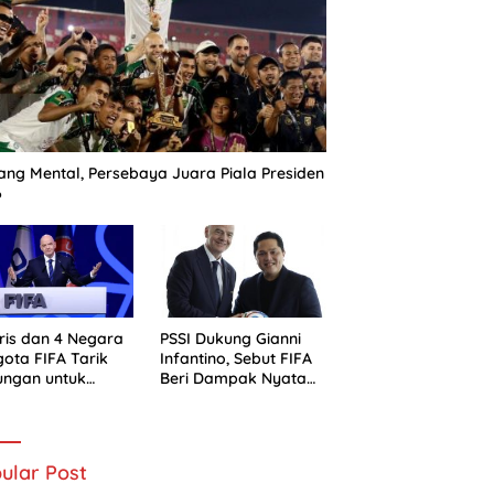
ng Mental, Persebaya Juara Piala Presiden
6
ris dan 4 Negara
PSSI Dukung Gianni
ota FIFA Tarik
Infantino, Sebut FIFA
ungan untuk
Beri Dampak Nyata
ni Infantino
bagi Sepak Bola
Indonesia
ular Post