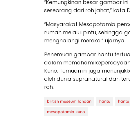
“Kemungkinan besar gambar ini 
seseorang dari roh jahat,” kata Dr.
“Masyarakat Mesopotamia perc
rumah melalui pintu, sehingga g
menghalangi mereka,” ujarnya.
Penemuan gambar hantu tertua 
dalam memahami kepercayaan
Kuno. Temuan ini juga menunju
oleh dunia supranatural dan te
roh.
british museum londan
hantu
hantu 
mesopotamia kuno