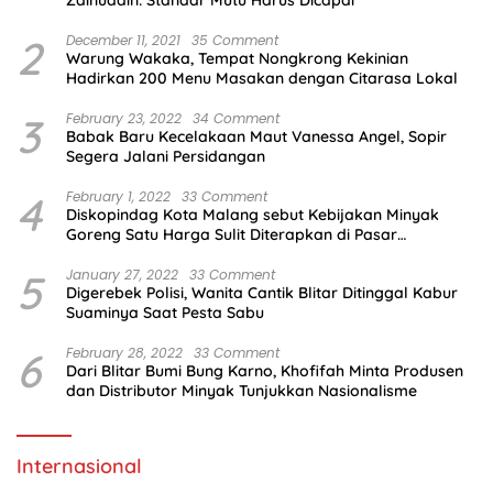
2
December 11, 2021
35 Comment
Warung Wakaka, Tempat Nongkrong Kekinian
Hadirkan 200 Menu Masakan dengan Citarasa Lokal
3
February 23, 2022
34 Comment
Babak Baru Kecelakaan Maut Vanessa Angel, Sopir
Segera Jalani Persidangan
4
February 1, 2022
33 Comment
Diskopindag Kota Malang sebut Kebijakan Minyak
Goreng Satu Harga Sulit Diterapkan di Pasar
Tradisional
5
January 27, 2022
33 Comment
Digerebek Polisi, Wanita Cantik Blitar Ditinggal Kabur
Suaminya Saat Pesta Sabu
6
February 28, 2022
33 Comment
Dari Blitar Bumi Bung Karno, Khofifah Minta Produsen
dan Distributor Minyak Tunjukkan Nasionalisme
Internasional