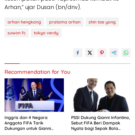
Arhan,” ujar Dusan (bn/dnv).
arhan hengkang
pratama arhan
shin tae yong
suwon fc
tokyo verdy
Recommendation for You
Inggris dan 4 Negara
PSSI Dukung Gianni Infantino,
Anggota FIFA Tarik
Sebut FIFA Beri Dampak
Dukungan untuk Gianni
Nyata bagi Sepak Bola
Infantino
Indonesia