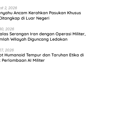
st 2, 2026
anyahu Ancam Kerahkan Pasukan Khusus
 Ditangkap di Luar Negeri
30, 2026
alas Serangan Iran dengan Operasi Militer,
mlah Wilayah Diguncang Ledakan
27, 2026
t Humanoid Tempur dan Taruhan Etika di
k Perlombaan AI Militer