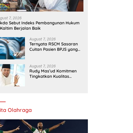
gust 7, 2026
ekda Sebut Indeks Pembangunan Hukum
 Kaltim Berjalan Baik
August 7, 2026
Ternyata RSCM Sasaran
Cuitan Pasien BPJS yang
Dihina Sejumlah Dokter
August 7, 2026
Rudy Mas’ud Komitmen
Tingkatkan Kualitas
Pelayanan Publik di Kaltim
ita Olahraga