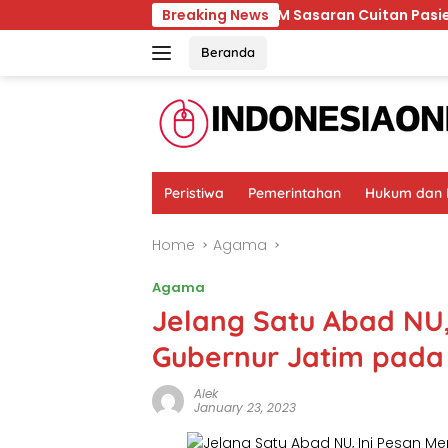
Skip
Baik
Ternyata RSCM Sasaran Cuitan Pasien BPJS yang
Breaking News
to
content
Beranda
Peristiwa
Pemerintahan
Hukum dan K
Home
Agama
Agama
Jelang Satu Abad NU
Gubernur Jatim pada
Alek
January 23, 2023