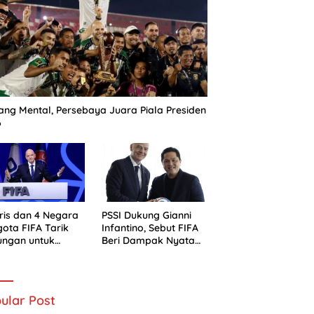
ng Mental, Persebaya Juara Piala Presiden
6
ris dan 4 Negara
PSSI Dukung Gianni
ota FIFA Tarik
Infantino, Sebut FIFA
ungan untuk
Beri Dampak Nyata
ni Infantino
bagi Sepak Bola
Indonesia
ular Post