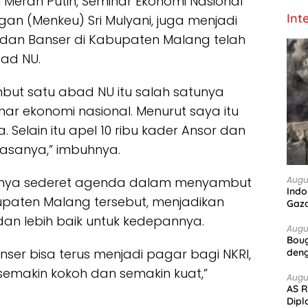
l Merah Putih, Seminar Ekonomi Nasional
Int
gan (Menkeu) Sri Mulyani, juga menjadi
or dan Banser di Kabupaten Malang telah
ad NU.
ut satu abad NU itu salah satunya
ar ekonomi nasional. Menurut saya itu
a. Selain itu apel 10 ribu kader Ansor dan
biasanya,” imbuhnya.
Augu
anya sederet agenda dalam menyambut
Indo
upaten Malang tersebut, menjadikan
Gaz
dan lebih baik untuk kedepannya.
Augu
Boug
r bisa terus menjadi pagar bagi NKRI,
deng
semakin kokoh dan semakin kuat,”
Augu
AS R
Dipl