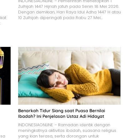
INDONESIAONLINE – Pemerintah menetapkan 1
Zulhijah 1447 Hijriah jatuh pada Senin 18 Mei 2026.
Dengan demikian, Hari Raya Idul Adha 1447 H atau
kat
10 Zulhijah diperingati pada Rabu 27 Mei…
t
Benarkah Tidur Siang saat Puasa Bernilai
Ibadah? Ini Penjelasan Ustaz Adi Hidayat
INDONESIAONLINE – Ramadan identik dengan
meningkatnya aktivitas ibadah, suasana religius
asa
yang kian terasa, serta dorongan untuk