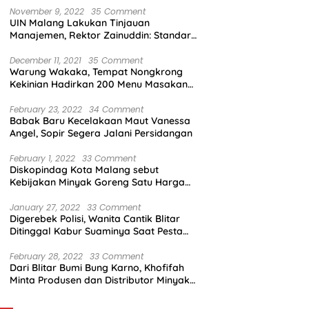
November 9, 2022
35 Comment
UIN Malang Lakukan Tinjauan
Manajemen, Rektor Zainuddin: Standar
Mutu Harus Dicapai
December 11, 2021
35 Comment
Warung Wakaka, Tempat Nongkrong
Kekinian Hadirkan 200 Menu Masakan
dengan Citarasa Lokal
February 23, 2022
34 Comment
Babak Baru Kecelakaan Maut Vanessa
Angel, Sopir Segera Jalani Persidangan
February 1, 2022
33 Comment
Diskopindag Kota Malang sebut
Kebijakan Minyak Goreng Satu Harga
Sulit Diterapkan di Pasar Tradisional
January 27, 2022
33 Comment
Digerebek Polisi, Wanita Cantik Blitar
Ditinggal Kabur Suaminya Saat Pesta
Sabu
February 28, 2022
33 Comment
Dari Blitar Bumi Bung Karno, Khofifah
Minta Produsen dan Distributor Minyak
Tunjukkan Nasionalisme