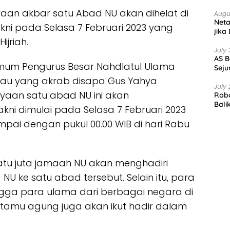
yaan akbar satu Abad NU akan dihelat di
Augu
Net
akni pada Selasa 7 Februari 2023 yang
jika
jriah.
July 
AS B
mum Pengurus Besar Nahdlatul Ulama
Seju
atau yang akrab disapa Gus Yahya
July 
aan satu abad NU ini akan
Robo
Bali
kni dimulai pada Selasa 7 Februari 2023
ampai dengan pukul 00.00 WIB di hari Rabu
 satu juta jamaah NU akan menghadiri
 NU ke satu abad tersebut. Selain itu, para
hingga para ulama dari berbagai negara di
 tamu agung juga akan ikut hadir dalam