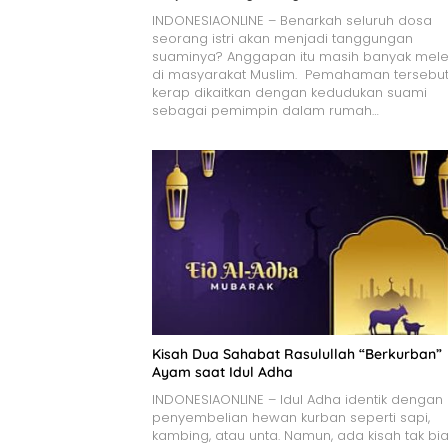
INDONESIAONLINE – Benarkah seluruh dosa
seorang istri akan menjadi tanggungan
suaminya? Anggapan itu masih banyak mele
di masyarakat Muslim. Pemahaman tersebu
kerap dikaitkan dengan kedudukan suami
sebagai pemimpin dalam rumah…
Kisah Dua Sahabat Rasulullah “Berkurban”
Ayam saat Idul Adha
INDONESIAONLINE – Idul Adha identik dengan
penyembelian hewan kurban seperti sapi,
kambing, atau unta. Namun, ada kisah tak bi