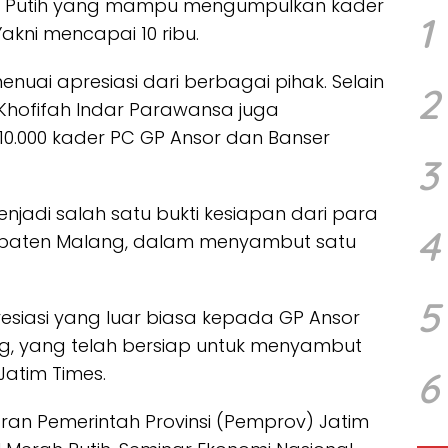
h Putih yang mampu mengumpulkan kader
1
akni mencapai 10 ribu.
nuai apresiasi dari berbagai pihak. Selain
2
Khofifah Indar Parawansa juga
10.000 kader PC GP Ansor dan Banser
3
jadi salah satu bukti kesiapan dari para
4
upaten Malang, dalam menyambut satu
5
siasi yang luar biasa kepada GP Ansor
g, yang telah bersiap untuk menyambut
Jatim Times.
6
aran Pemerintah Provinsi (Pemprov) Jatim