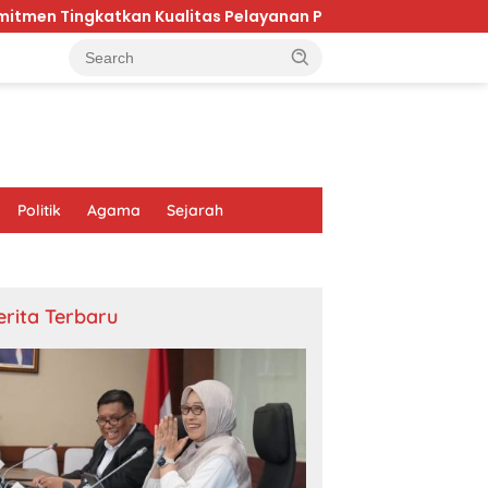
tkan Kualitas Pelayanan Publik di Kaltim
Karhutla 
Politik
Agama
Sejarah
erita Terbaru