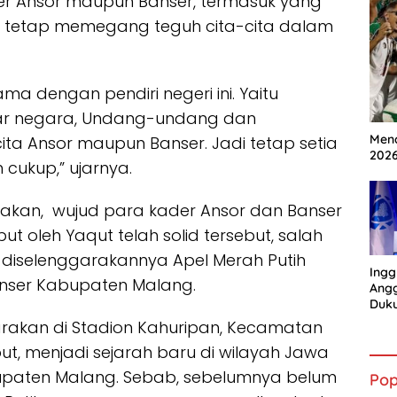
r Ansor maupun Banser, termasuk yang
 tetap memegang teguh cita-cita dalam
ama dengan pendiri negeri ini. Yaitu
ar negara, Undang-undang dan
Mena
cita Ansor maupun Banser. Jadi tetap setia
202
 cukup,” ujarnya.
takan, wujud para kader Ansor dan Banser
t oleh Yaqut telah solid tersebut, salah
 diselenggarakannya Apel Merah Putih
Ingg
anser Kabupaten Malang.
Angg
Duk
Gian
akan di Stadion Kahuripan, Kecamatan
t, menjadi sejarah baru di wilayah Jawa
bupaten Malang. Sebab, sebelumnya belum
Pop