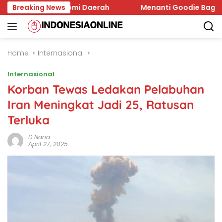
Skip
n dan Ekonomi Daerah
Breaking News
Menanti Goodie Bag HUT RI 202
to
content
Home
Internasional
Internasional
Korban Tewas Ledakan Pelabuhan
Iran Meningkat Jadi 25, Ratusan
Terluka
D Nana
April 27, 2025