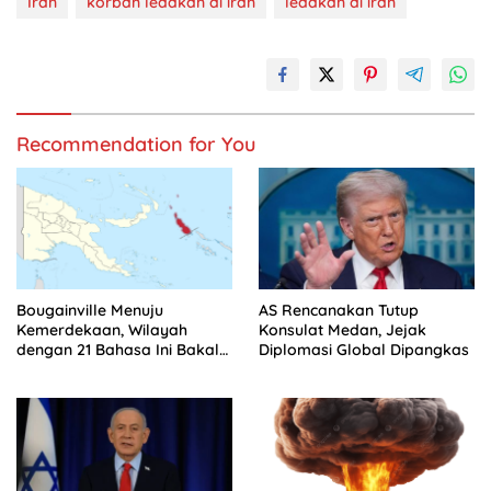
Iran
korban ledakan di iran
ledakan di iran
Recommendation for You
Bougainville Menuju
AS Rencanakan Tutup
Kemerdekaan, Wilayah
Konsulat Medan, Jejak
dengan 21 Bahasa Ini Bakal
Diplomasi Global Dipangkas
Jadi Tetangga RI