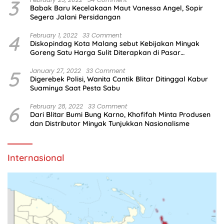
3
Babak Baru Kecelakaan Maut Vanessa Angel, Sopir
Segera Jalani Persidangan
4
February 1, 2022
33 Comment
Diskopindag Kota Malang sebut Kebijakan Minyak
Goreng Satu Harga Sulit Diterapkan di Pasar
Tradisional
5
January 27, 2022
33 Comment
Digerebek Polisi, Wanita Cantik Blitar Ditinggal Kabur
Suaminya Saat Pesta Sabu
6
February 28, 2022
33 Comment
Dari Blitar Bumi Bung Karno, Khofifah Minta Produsen
dan Distributor Minyak Tunjukkan Nasionalisme
Internasional