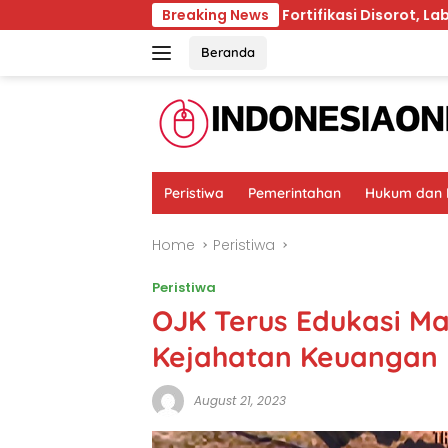
Skip
anya Diam?
Beras Fortifikasi Disorot, Label dan Izin
Breaking News
to
content
Beranda
Peristiwa
Pemerintahan
Hukum dan K
Home
Peristiwa
Peristiwa
OJK Terus Edukasi Ma
Kejahatan Keuangan D
August 21, 2023