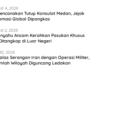
st 4, 2026
encanakan Tutup Konsulat Medan, Jejak
omasi Global Dipangkas
st 2, 2026
anyahu Ancam Kerahkan Pasukan Khusus
 Ditangkap di Luar Negeri
30, 2026
alas Serangan Iran dengan Operasi Militer,
mlah Wilayah Diguncang Ledakan