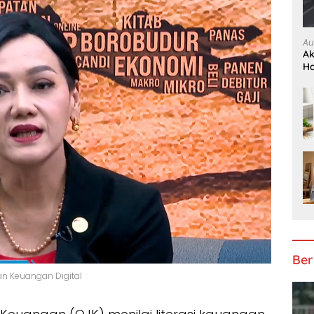
Au
Ak
H
Ber
an Keuangan Digital