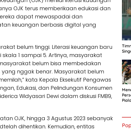
 Keuangan (OJK) menilai literasi kauangan
nanya OJK terus memberikaan edukasi dan
 mereka dapat mewaspadai dan
tan keuangan berbasis digital yang
Timn
rakat belum tinggi. Literasi keuangan baru
Sing
ari skala 1 sampai 5. Artinya, masyarakat
h, masyarakat belum bisa membedakan
 yang nggak benar. Masyarakat belum
memilah,” kata Kepala Eksekutif Pengawas
angan, Edukasi, dan Pelindungan Konsumen
Mena
iderica Widyasari Dewi dalam diskusi FMB9,
Per
Pial
tan OJK, hingga 3 Agustus 2023 sebanyak
Pop
g dtelah dihentikan. Kemudian, entitas