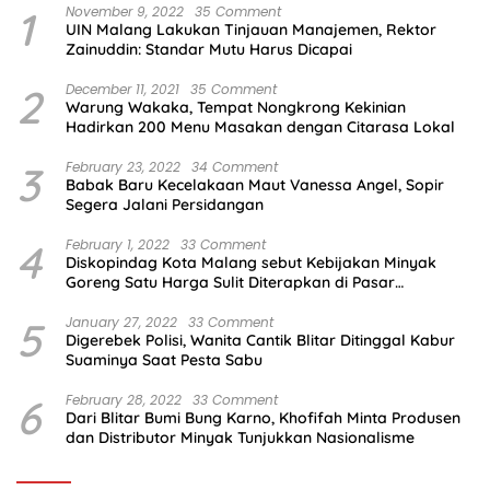
1
November 9, 2022
35 Comment
UIN Malang Lakukan Tinjauan Manajemen, Rektor
Zainuddin: Standar Mutu Harus Dicapai
2
December 11, 2021
35 Comment
Warung Wakaka, Tempat Nongkrong Kekinian
Hadirkan 200 Menu Masakan dengan Citarasa Lokal
3
February 23, 2022
34 Comment
Babak Baru Kecelakaan Maut Vanessa Angel, Sopir
Segera Jalani Persidangan
4
February 1, 2022
33 Comment
Diskopindag Kota Malang sebut Kebijakan Minyak
Goreng Satu Harga Sulit Diterapkan di Pasar
Tradisional
5
January 27, 2022
33 Comment
Digerebek Polisi, Wanita Cantik Blitar Ditinggal Kabur
Suaminya Saat Pesta Sabu
6
February 28, 2022
33 Comment
Dari Blitar Bumi Bung Karno, Khofifah Minta Produsen
dan Distributor Minyak Tunjukkan Nasionalisme