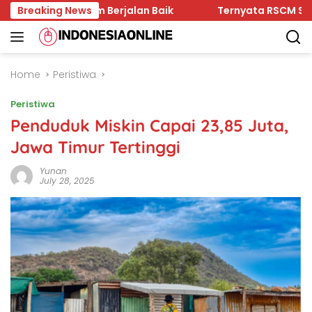
Skip
di Kaltim Berjalan Baik
Breaking News
Ternyata RSCM Sasaran Cuit
to
content
Home
Peristiwa
Peristiwa
Penduduk Miskin Capai 23,85 Juta,
Jawa Timur Tertinggi
Yunan
July 28, 2025