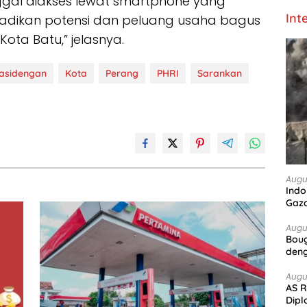
nggal diakses lewat smartphone yang
Int
jadikan potensi dan peluang usaha bagus
ta Batu,” jelasnya.
asidengan
Kota
Perang
PHRI
Sarankan
Augu
Indo
Gaz
Augu
Boug
deng
Augu
AS R
Dipl