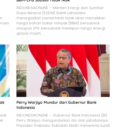
BBM-LPG Subsidi Tidak Naik
INDONESIAONLINE – Menteri Energi dan Sumber
Daya Mineral (ESDM) Bahlil Lahadalia
an
menegaskan pemerintah tidak akan menaikkan
ersen
harga bahan bakar minyak (BBM) bersubsidi
…
maupun LPG bersubsidi meskipun harga energi
global masih…
jak
Perry Warjiyo Mundur dari Gubernur Bank
Indonesia
Bank
INDONESIAONLINE – Gubernur Bank Indonesia (BI)
uk
Perry Warjiyo mengundurkan diri dari jabatannya.
Presiden Prabowo Subianto telah menerima surat