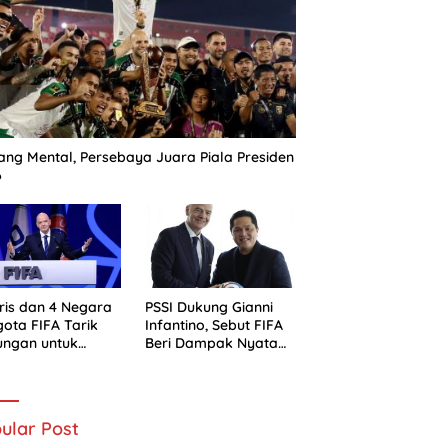
ng Mental, Persebaya Juara Piala Presiden
6
ris dan 4 Negara
PSSI Dukung Gianni
ota FIFA Tarik
Infantino, Sebut FIFA
ungan untuk
Beri Dampak Nyata
ni Infantino
bagi Sepak Bola
Indonesia
ular Post