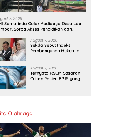
gust 7, 2026
I Samarinda Gelar Abdidaya Desa Loa
mbar, Soroti Akses Pendidikan dan
esehatan
August 7, 2026
Sekda Sebut Indeks
Pembangunan Hukum di
Kaltim Berjalan Baik
August 7, 2026
Ternyata RSCM Sasaran
Cuitan Pasien BPJS yang
Dihina Sejumlah Dokter
ita Olahraga