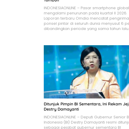
Tumbuh
INDONESIAONLINE – Pasar smartphone global
mengalami penurunan pada kuartal II 2026.
Laporan terbaru Omdia mencatat pengirim
ponsel pintar di seluruh dunia menyusut 6 p
dibandingkan periode yang sama tahun lalu
Ditunjuk Pimpin BI Sementara, Ini Rekam Je
Destry Damayanti
INDONESIAONLINE – Deputi Gubernur Senior 
Indonesia (BI) Destry Damayanti resmi ditunj
sebagai pejabat gubernur sementara BI