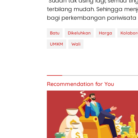
“Sudah tak asing lagi, semua ti
terbilang mudah. Sehingga men
bagi perkembangan pariwisata Ko
Batu
Dikeluhkan
Harga
Kolabor
UMKM
Wali
Recommendation for You