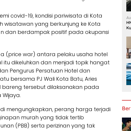
i covid-19, kondisi pariwisata di Kota
Au
HM
h wisatawan yang berkunjung ke Kota
Ku
n dan berdampak positif pada okupansi
K
 (price war) antara pelaku usaha hotel
l itu dikeluhkan dan menjadi topik hangat
an Pengurus Persatuan Hotel dan
atu bersama PJ Wali Kota Batu, Aries
l bareng tersebut dilaksanakan pada
a Wijaya.
Ber
iadi mengungkapkan, perang harga terjadi
inapan murah yang tidak tertib
an (PBB) serta perizinan yang tak