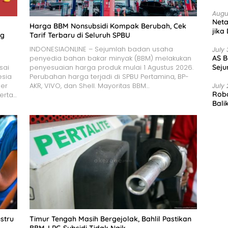
Augu
Net
Harga BBM Nonsubsidi Kompak Berubah, Cek
jika
ng
Tarif Terbaru di Seluruh SPBU
INDONESIAONLINE – Sejumlah badan usaha
July 
penyedia bahan bakar minyak (BBM) melakukan
AS B
sai
penyesuaian harga produk mulai 1 Agustus 2026.
Seju
esia
Perubahan harga terjadi di SPBU Pertamina, BP-
per
AKR, VIVO, dan Shell. Mayoritas BBM…
July 
Robo
serta…
Bali
stru
Timur Tengah Masih Bergejolak, Bahlil Pastikan