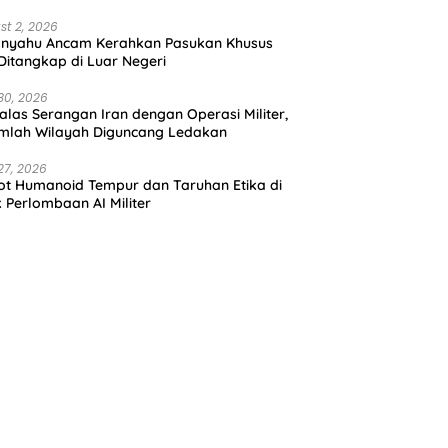
st 2, 2026
anyahu Ancam Kerahkan Pasukan Khusus
 Ditangkap di Luar Negeri
30, 2026
alas Serangan Iran dengan Operasi Militer,
mlah Wilayah Diguncang Ledakan
27, 2026
t Humanoid Tempur dan Taruhan Etika di
k Perlombaan AI Militer