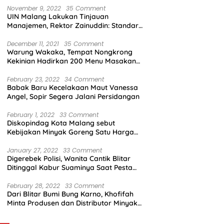
November 9, 2022
35 Comment
UIN Malang Lakukan Tinjauan
Manajemen, Rektor Zainuddin: Standar
Mutu Harus Dicapai
December 11, 2021
35 Comment
Warung Wakaka, Tempat Nongkrong
Kekinian Hadirkan 200 Menu Masakan
dengan Citarasa Lokal
February 23, 2022
34 Comment
Babak Baru Kecelakaan Maut Vanessa
Angel, Sopir Segera Jalani Persidangan
February 1, 2022
33 Comment
Diskopindag Kota Malang sebut
Kebijakan Minyak Goreng Satu Harga
Sulit Diterapkan di Pasar Tradisional
January 27, 2022
33 Comment
Digerebek Polisi, Wanita Cantik Blitar
Ditinggal Kabur Suaminya Saat Pesta
Sabu
February 28, 2022
33 Comment
Dari Blitar Bumi Bung Karno, Khofifah
Minta Produsen dan Distributor Minyak
Tunjukkan Nasionalisme