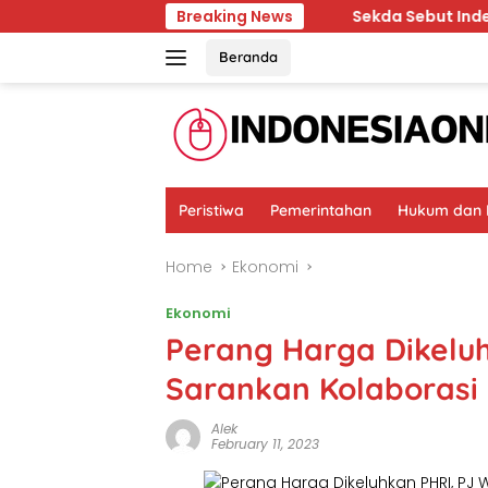
Skip
idikan dan Kesehatan
Breaking News
Sekda Sebut Indeks Pembanguna
to
content
Beranda
Peristiwa
Pemerintahan
Hukum dan K
Home
Ekonomi
Ekonomi
Perang Harga Dikeluh
Sarankan Kolaboras
Alek
February 11, 2023