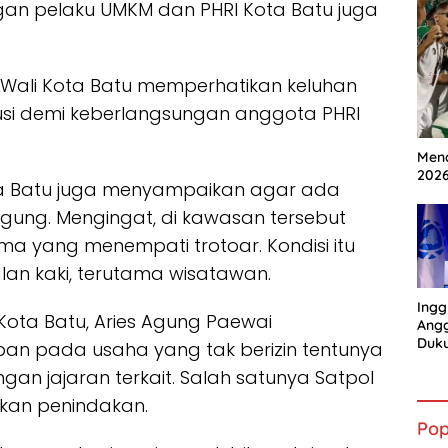
engan pelaku UMKM dan PHRI Kota Batu juga
 Wali Kota Batu memperhatikan keluhan
usi demi keberlangsungan anggota PHRI
Mena
202
ta Batu juga menyampaikan agar ada
Agung. Mengingat, di kawasan tersebut
ima yang menempati trotoar. Kondisi itu
lan kaki, terutama wisatawan.
Ingg
 Kota Batu, Aries Agung Paewai
Angg
Duk
ban pada usaha yang tak berizin tentunya
Gian
gan jajaran terkait. Salah satunya Satpol
ukan penindakan.
Pop