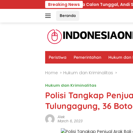
Skip
da
Terpilih karena Calon Tunggal, Andi Satya Wajib 
Breaking News
to
content
Beranda
Peristiwa
Pemerintahan
Hukum dan K
Home
Hukum dan Kriminalitas
Hukum dan Kriminalitas
Polisi Tangkap Penjual
Tulungagung, 36 Bot
Alek
March 6, 2023