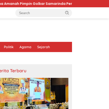
mpin Golkar Samarinda Periode 2026–2031
Firaun ya
Politik
Agama
Sejarah
erita Terbaru