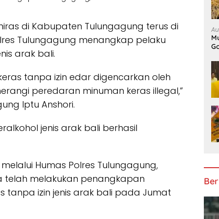
iras di Kabupaten Tulungagung terus di
Au
Mu
a Polres Tulungagung menangkap pelaku
Go
is arak bali.
as tanpa izin edar digencarkan oleh
angi peredaran minuman keras illegal,”
ung Iptu Anshori.
eralkohol jenis arak bali berhasil
 melalui Humas Polres Tulungagung,
 telah melakukan penangkapan
Ber
tanpa izin jenis arak bali pada Jumat