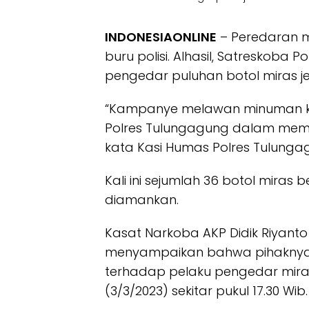
INDONESIAONLINE
– Peredaran m
buru polisi. Alhasil, Satreskob
pengedar puluhan botol miras jen
“Kampanye melawan minuman ker
Polres Tulungagung dalam memer
kata Kasi Humas Polres Tulungag
Kali ini sejumlah 36 botol miras b
diamankan.
Kasat Narkoba AKP Didik Riyanto
menyampaikan bahwa pihaknya
terhadap pelaku pengedar miras 
(3/3/2023) sekitar pukul 17.30 Wib.