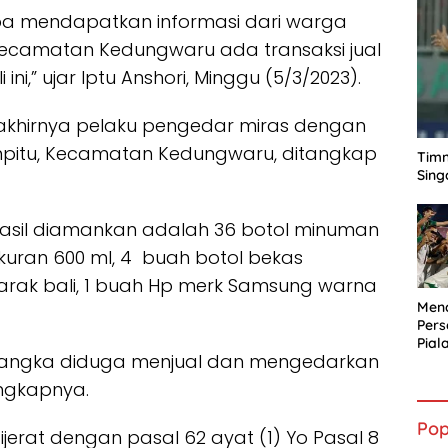
a mendapatkan informasi dari warga
ecamatan Kedungwaru ada transaksi jual
ini,” ujar Iptu Anshori, Minggu (5/3/2023).
a akhirnya pelaku pengedar miras dengan
ginpitu, Kecamatan Kedungwaru, ditangkap
Timn
Sing
asil diamankan adalah 36 botol minuman
 ukuran 600 ml, 4 buah botol bekas
 arak bali, 1 buah Hp merk Samsung warna
Mena
Per
Pial
angka diduga menjual dan mengedarkan
ungkapnya.
Pop
erat dengan pasal 62 ayat (1) Yo Pasal 8