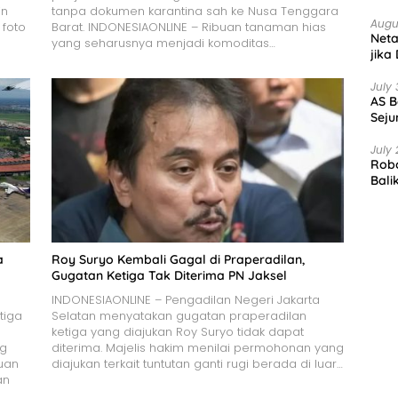
in
tanpa dokumen karantina sah ke Nusa Tenggara
Augu
 foto
Barat. INDONESIAONLINE – Ribuan tanaman hias
Net
yang seharusnya menjadi komoditas…
jika
July 
AS B
Seju
July 
Robo
Bali
a
Roy Suryo Kembali Gagal di Praperadilan,
Gugatan Ketiga Tak Diterima PN Jaksel
INDONESIAONLINE – Pengadilan Negeri Jakarta
tiga
Selatan menyatakan gugatan praperadilan
ketiga yang diajukan Roy Suryo tidak dapat
ng
diterima. Majelis hakim menilai permohonan yang
uan
diajukan terkait tuntutan ganti rugi berada di luar…
an