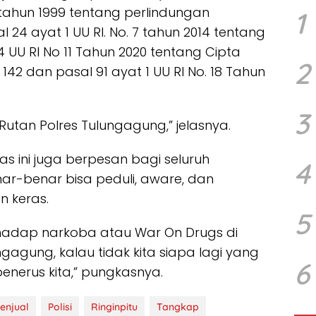
 8 tahun 1999 tentang perlindungan
1
 24 ayat 1 UU RI. No. 7 tahun 2014 tentang
UU RI No 11 Tahun 2020 tentang Cipta
2
42 dan pasal 91 ayat 1 UU RI No. 18 Tahun
3
Rutan Polres Tulungagung,” jelasnya.
s ini juga berpesan bagi seluruh
4
r-benar bisa peduli, aware, dan
 keras.
5
rhadap narkoba atau War On Drugs di
gagung, kalau tidak kita siapa lagi yang
6
enerus kita,” pungkasnya.
enjual
Polisi
Ringinpitu
Tangkap