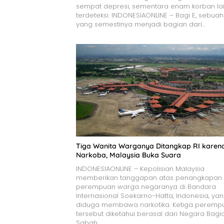
sempat depresi, sementara enam korban la
terdeteksi. INDONESIAONLINE – Bagi E, sebuah
yang semestinya menjadi bagian dari…
Tiga Wanita Warganya Ditangkap RI karen
Narkoba, Malaysia Buka Suara
INDONESIAONLINE – Kepolisian Malaysia
memberikan tanggapan atas penangkapan 
perempuan warga negaranya di Bandara
Internasional Soekarno-Hatta, Indonesia, ya
diduga membawa narkotika. Ketiga peremp
tersebut diketahui berasal dari Negara Bagi
Sabah….