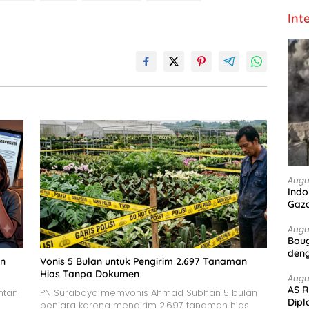
Int
Augu
Indo
Gaz
Augu
Boug
deng
an
Vonis 5 Bulan untuk Pengirim 2.697 Tanaman
Hias Tanpa Dokumen
Augu
AS R
ntan
PN Surabaya memvonis Ahmad Subhan 5 bulan
Dipl
penjara karena mengirim 2.697 tanaman hias