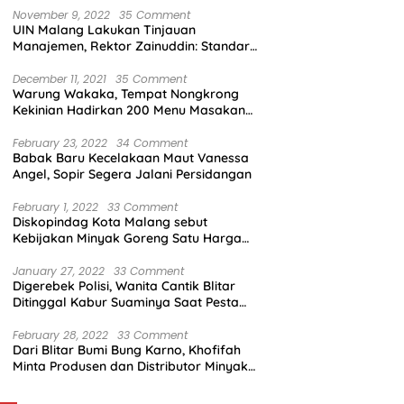
November 9, 2022
35 Comment
UIN Malang Lakukan Tinjauan
Manajemen, Rektor Zainuddin: Standar
Mutu Harus Dicapai
December 11, 2021
35 Comment
Warung Wakaka, Tempat Nongkrong
Kekinian Hadirkan 200 Menu Masakan
dengan Citarasa Lokal
February 23, 2022
34 Comment
Babak Baru Kecelakaan Maut Vanessa
Angel, Sopir Segera Jalani Persidangan
February 1, 2022
33 Comment
Diskopindag Kota Malang sebut
Kebijakan Minyak Goreng Satu Harga
Sulit Diterapkan di Pasar Tradisional
January 27, 2022
33 Comment
Digerebek Polisi, Wanita Cantik Blitar
Ditinggal Kabur Suaminya Saat Pesta
Sabu
February 28, 2022
33 Comment
Dari Blitar Bumi Bung Karno, Khofifah
Minta Produsen dan Distributor Minyak
Tunjukkan Nasionalisme