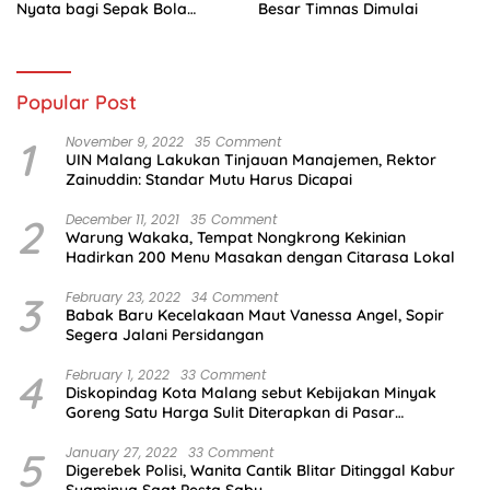
Nyata bagi Sepak Bola
Besar Timnas Dimulai
Indonesia
Popular Post
1
November 9, 2022
35 Comment
UIN Malang Lakukan Tinjauan Manajemen, Rektor
Zainuddin: Standar Mutu Harus Dicapai
2
December 11, 2021
35 Comment
Warung Wakaka, Tempat Nongkrong Kekinian
Hadirkan 200 Menu Masakan dengan Citarasa Lokal
3
February 23, 2022
34 Comment
Babak Baru Kecelakaan Maut Vanessa Angel, Sopir
Segera Jalani Persidangan
4
February 1, 2022
33 Comment
Diskopindag Kota Malang sebut Kebijakan Minyak
Goreng Satu Harga Sulit Diterapkan di Pasar
Tradisional
5
January 27, 2022
33 Comment
Digerebek Polisi, Wanita Cantik Blitar Ditinggal Kabur
Suaminya Saat Pesta Sabu