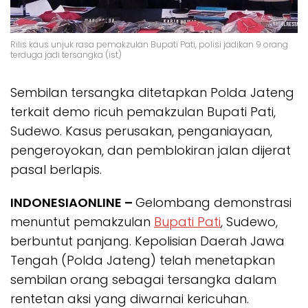
Rilis kaus unjuk rasa pemakzulan Bupati Pati, polisi jadikan 9 orang
terduga jadi tersangka (ist)
Sembilan tersangka ditetapkan Polda Jateng
terkait demo ricuh pemakzulan Bupati Pati,
Sudewo. Kasus perusakan, penganiayaan,
pengeroyokan, dan pemblokiran jalan dijerat
pasal berlapis.
INDONESIAONLINE –
Gelombang demonstrasi
menuntut pemakzulan
Bupati Pati
, Sudewo,
berbuntut panjang. Kepolisian Daerah Jawa
Tengah (Polda Jateng) telah menetapkan
sembilan orang sebagai tersangka dalam
rentetan aksi yang diwarnai kericuhan.