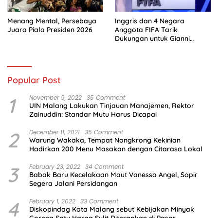
Menang Mental, Persebaya
Inggris dan 4 Negara
Juara Piala Presiden 2026
Anggota FIFA Tarik
Dukungan untuk Gianni
Infantino
Popular Post
1
November 9, 2022
35 Comment
UIN Malang Lakukan Tinjauan Manajemen, Rektor
Zainuddin: Standar Mutu Harus Dicapai
2
December 11, 2021
35 Comment
Warung Wakaka, Tempat Nongkrong Kekinian
Hadirkan 200 Menu Masakan dengan Citarasa Lokal
3
February 23, 2022
34 Comment
Babak Baru Kecelakaan Maut Vanessa Angel, Sopir
Segera Jalani Persidangan
4
February 1, 2022
33 Comment
Diskopindag Kota Malang sebut Kebijakan Minyak