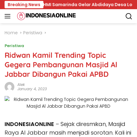
Skip
os
Breaking News
HMI Samarinda Gelar Abdidaya Desa Loa Kumbar, 
to
content
Home
Peristiwa
Peristiwa
Ridwan Kamil Trending Topic
Gegera Pembangunan Masjid Al
Jabbar Dibangun Pakai APBD
Alek
January 4, 2023
INDONESIAONLINE
– Sejak diresmikan, Masjid
Raya Al Jabbar masih menjadi sorotan. Kali ini