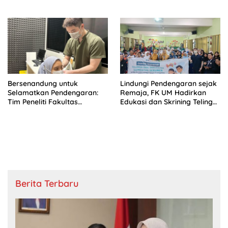
Mahasiswa
Bersenandung untuk
Lindungi Pendengaran sejak
Selamatkan Pendengaran:
Remaja, FK UM Hadirkan
Tim Peneliti Fakultas
Edukasi dan Skrining Telinga
Kedokteran UM
di SMPN 22 Kota Malang
Kembangkan Humming Test
sebagai Skrining Dini Tuli
Mendadak
Berita Terbaru