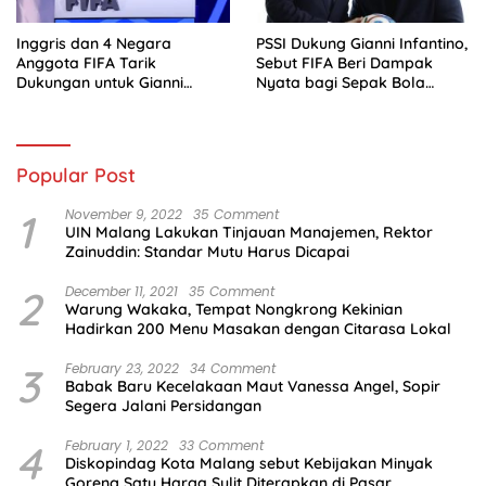
Inggris dan 4 Negara
PSSI Dukung Gianni Infantino,
Anggota FIFA Tarik
Sebut FIFA Beri Dampak
Dukungan untuk Gianni
Nyata bagi Sepak Bola
Infantino
Indonesia
Popular Post
1
November 9, 2022
35 Comment
UIN Malang Lakukan Tinjauan Manajemen, Rektor
Zainuddin: Standar Mutu Harus Dicapai
2
December 11, 2021
35 Comment
Warung Wakaka, Tempat Nongkrong Kekinian
Hadirkan 200 Menu Masakan dengan Citarasa Lokal
3
February 23, 2022
34 Comment
Babak Baru Kecelakaan Maut Vanessa Angel, Sopir
Segera Jalani Persidangan
4
February 1, 2022
33 Comment
Diskopindag Kota Malang sebut Kebijakan Minyak
Goreng Satu Harga Sulit Diterapkan di Pasar