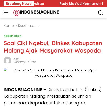
Skip
a Sejumlah Dokter
Breaking News
Rudy Mas’ud Komitmen Tingkatkan K
to
content
Home
Kesehatan
Kesehatan
Soal Ciki Ngebul, Dinkes Kabupaten
Malang Ajak Masyarakat Waspada
Alek
January 17, 2023
INDONESIAONLINE
– Dinas Kesehatan (Dinkes)
Kabupaten Malang melakukan sejumlah
pembinaan kepada untuk mencegah