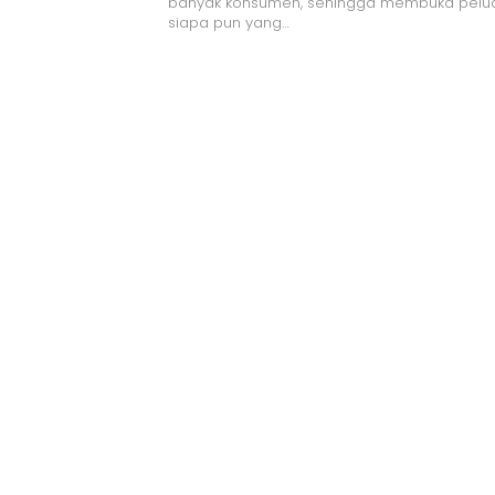
banyak konsumen, sehingga membuka pelu
siapa pun yang…