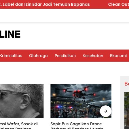
 dan Izin Edar Jadi Temuan Bapanas
Clean Outfit 2026 
riminalitas
Olahraga
Pendidikan
Kesehatan
Ekonomi
B
ssi Wafat, Sosok di
Musd
Sopir Bus Gagalkan Drone
rjalanan Panjang
Perku