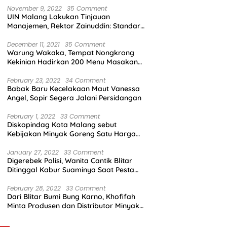
November 9, 2022
35 Comment
UIN Malang Lakukan Tinjauan
Manajemen, Rektor Zainuddin: Standar
Mutu Harus Dicapai
December 11, 2021
35 Comment
Warung Wakaka, Tempat Nongkrong
Kekinian Hadirkan 200 Menu Masakan
dengan Citarasa Lokal
February 23, 2022
34 Comment
Babak Baru Kecelakaan Maut Vanessa
Angel, Sopir Segera Jalani Persidangan
February 1, 2022
33 Comment
Diskopindag Kota Malang sebut
Kebijakan Minyak Goreng Satu Harga
Sulit Diterapkan di Pasar Tradisional
January 27, 2022
33 Comment
Digerebek Polisi, Wanita Cantik Blitar
Ditinggal Kabur Suaminya Saat Pesta
Sabu
February 28, 2022
33 Comment
Dari Blitar Bumi Bung Karno, Khofifah
Minta Produsen dan Distributor Minyak
Tunjukkan Nasionalisme