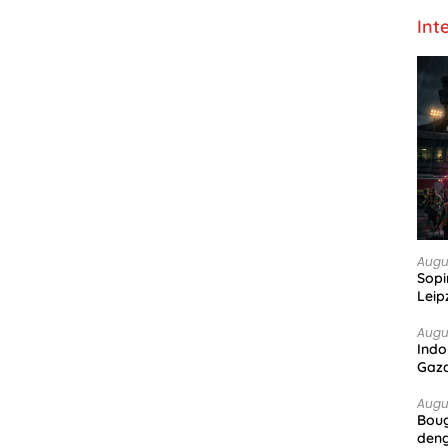
Int
Augu
Sopi
Leip
Augu
Indo
Gaz
Augu
Boug
deng