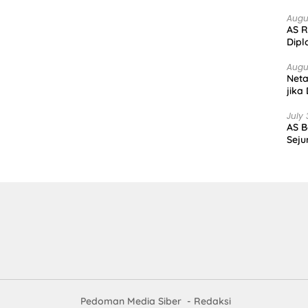
Augu
AS R
Dipl
Augu
Net
jika
July 
AS B
Seju
Pedoman Media Siber
Redaksi