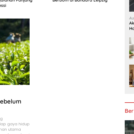
Berbom di Bandara Leipzig
essi
Sama
Au
Ak
H
Sebelum
Ber
ng
dap gaya hidup
lihan utama