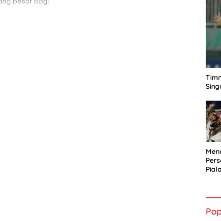
ang besar bagi
Timn
Sing
Mena
Per
Pial
Pop