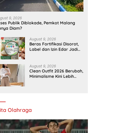
rinda
Samarinda
P
gust 9, 2026
ses Publik Diblokade, Pemkot Malang
anya Diam?
August 9, 2026
Beras Fortifikasi Disorot,
Label dan Izin Edar Jadi
Temuan Bapanas
August 9, 2026
Clean Outfit 2026 Berubah,
Minimalisme Kini Lebih
Ekspresif
ita Olahraga