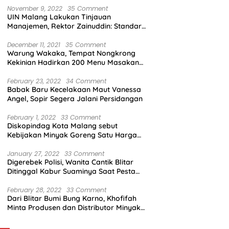
November 9, 2022
35 Comment
UIN Malang Lakukan Tinjauan
Manajemen, Rektor Zainuddin: Standar
Mutu Harus Dicapai
December 11, 2021
35 Comment
Warung Wakaka, Tempat Nongkrong
Kekinian Hadirkan 200 Menu Masakan
dengan Citarasa Lokal
February 23, 2022
34 Comment
Babak Baru Kecelakaan Maut Vanessa
Angel, Sopir Segera Jalani Persidangan
February 1, 2022
33 Comment
Diskopindag Kota Malang sebut
Kebijakan Minyak Goreng Satu Harga
Sulit Diterapkan di Pasar Tradisional
January 27, 2022
33 Comment
Digerebek Polisi, Wanita Cantik Blitar
Ditinggal Kabur Suaminya Saat Pesta
Sabu
February 28, 2022
33 Comment
Dari Blitar Bumi Bung Karno, Khofifah
Minta Produsen dan Distributor Minyak
Tunjukkan Nasionalisme