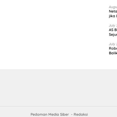
Augu
Net
jika
July 
AS B
Seju
July 
Robo
Bali
Pedoman Media Siber
Redaksi