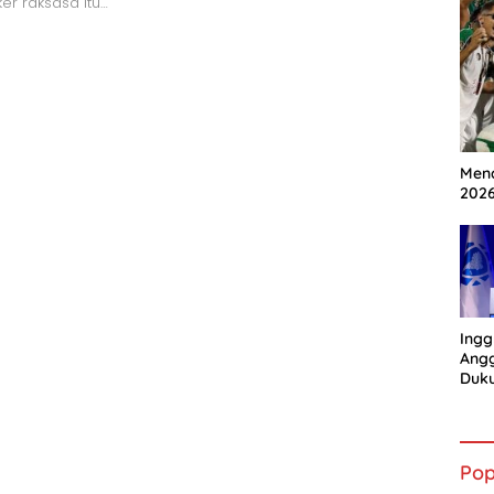
er raksasa itu…
Mena
202
Ingg
Angg
Duk
Gian
Pop