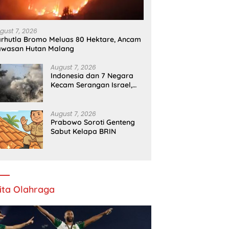
Menghina Pasien BPJS
K
gust 7, 2026
rhutla Bromo Meluas 80 Hektare, Ancam
awasan Hutan Malang
August 7, 2026
Indonesia dan 7 Negara
Kecam Serangan Israel,
Gaza Kian Memburuk
August 7, 2026
Prabowo Soroti Genteng
Sabut Kelapa BRIN
ita Olahraga