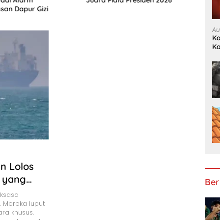
Juara Piala Presiden 2026
san Dapur Gizi
Au
Ka
K
n Lolos
k yang
Ber
aksasa
. Mereka luput
ra khusus.