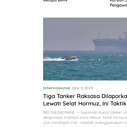
gan Israel, Gaza
Pengawa
ruk
Internasional
May 11, 2026
Tiga Tanker Raksasa Dilaporka
Lewati Selat Hormuz, Ini Takti
Dipakai
INDONESIAONLINE – Sejumlah kapal tanker r
dilaporkan mampu lolos keluar Selat Hormuz
dari serangan Iran setelah menggunakan ca