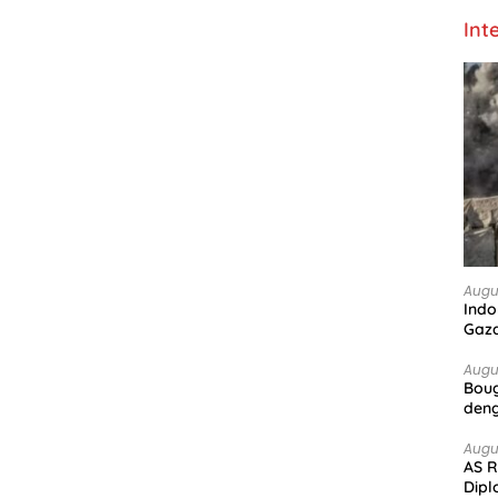
Int
Augu
Indo
Gaz
Augu
Boug
deng
Augu
AS R
Dipl