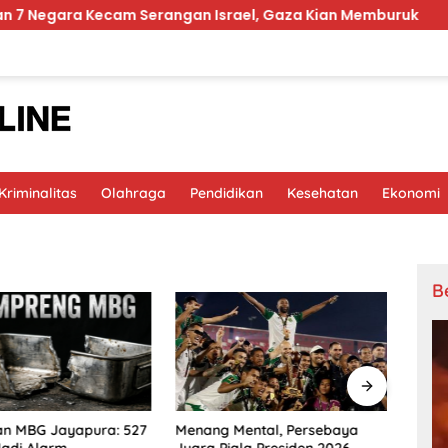
ara Kecam Serangan Israel, Gaza Kian Memburuk
Pra
riminalitas
Olahraga
Pendidikan
Kesehatan
Ekonomi
B
an MBG Jayapura: 527
Hina 
Menang Mental, Persebaya
adi Alarm
Dipec