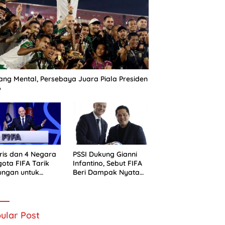
ng Mental, Persebaya Juara Piala Presiden
6
ris dan 4 Negara
PSSI Dukung Gianni
ota FIFA Tarik
Infantino, Sebut FIFA
ungan untuk
Beri Dampak Nyata
ni Infantino
bagi Sepak Bola
Indonesia
ular Post