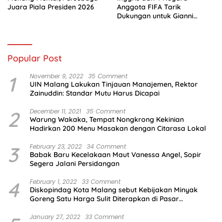
Juara Piala Presiden 2026
Anggota FIFA Tarik
Dukungan untuk Gianni
Infantino
Popular Post
1
November 9, 2022
35 Comment
UIN Malang Lakukan Tinjauan Manajemen, Rektor
Zainuddin: Standar Mutu Harus Dicapai
2
December 11, 2021
35 Comment
Warung Wakaka, Tempat Nongkrong Kekinian
Hadirkan 200 Menu Masakan dengan Citarasa Lokal
3
February 23, 2022
34 Comment
Babak Baru Kecelakaan Maut Vanessa Angel, Sopir
Segera Jalani Persidangan
4
February 1, 2022
33 Comment
Diskopindag Kota Malang sebut Kebijakan Minyak
Goreng Satu Harga Sulit Diterapkan di Pasar
Tradisional
January 27, 2022
33 Comment