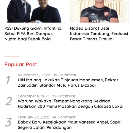
PSSI Dukung Gianni Infantino,
Nadeo Disorot Usai
Sebut FIFA Beri Dampak
Indonesia Tumbang, Evaluasi
Nyata bagi Sepak Bola
Besar Timnas Dimulai
Indonesia
Popular Post
1
November 9, 2022
35 Comment
UIN Malang Lakukan Tinjauan Manajemen, Rektor
Zainuddin: Standar Mutu Harus Dicapai
2
December 11, 2021
35 Comment
Warung Wakaka, Tempat Nongkrong Kekinian
Hadirkan 200 Menu Masakan dengan Citarasa Lokal
3
February 23, 2022
34 Comment
Babak Baru Kecelakaan Maut Vanessa Angel, Sopir
Segera Jalani Persidangan