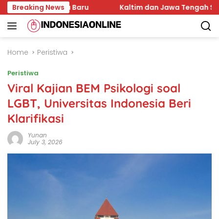
Skip
Mahasiswa Baru
Breaking News
Kaltim dan Jawa Tengah Sepakati K
to
content
Home
Peristiwa
Peristiwa
Viral Kajian BEM Psikologi soal
LGBT, Universitas Indonesia Beri
Klarifikasi
Yunan
July 3, 2026