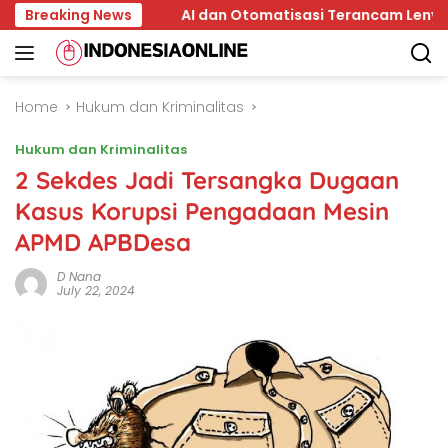
Skip
 Kepala
Breaking News
AI dan Otomatisasi Terancam Lenyapkan 15 Je
to
content
Home
Hukum dan Kriminalitas
Hukum dan Kriminalitas
2 Sekdes Jadi Tersangka Dugaan
Kasus Korupsi Pengadaan Mesin
APMD APBDesa
D Nana
July 22, 2024