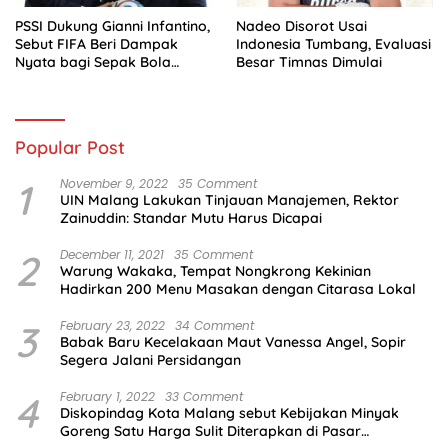
PSSI Dukung Gianni Infantino,
Nadeo Disorot Usai
Sebut FIFA Beri Dampak
Indonesia Tumbang, Evaluasi
Nyata bagi Sepak Bola
Besar Timnas Dimulai
Indonesia
Popular Post
1
November 9, 2022
35 Comment
UIN Malang Lakukan Tinjauan Manajemen, Rektor
Zainuddin: Standar Mutu Harus Dicapai
2
December 11, 2021
35 Comment
Warung Wakaka, Tempat Nongkrong Kekinian
Hadirkan 200 Menu Masakan dengan Citarasa Lokal
3
February 23, 2022
34 Comment
Babak Baru Kecelakaan Maut Vanessa Angel, Sopir
Segera Jalani Persidangan
4
February 1, 2022
33 Comment
Diskopindag Kota Malang sebut Kebijakan Minyak
Goreng Satu Harga Sulit Diterapkan di Pasar