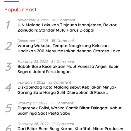
Popular Post
1
November 9, 2022
35 Comment
UIN Malang Lakukan Tinjauan Manajemen, Rektor
Zainuddin: Standar Mutu Harus Dicapai
2
December 11, 2021
35 Comment
Warung Wakaka, Tempat Nongkrong Kekinian
Hadirkan 200 Menu Masakan dengan Citarasa Lokal
3
February 23, 2022
34 Comment
Babak Baru Kecelakaan Maut Vanessa Angel, Sopir
Segera Jalani Persidangan
4
February 1, 2022
33 Comment
Diskopindag Kota Malang sebut Kebijakan Minyak
Goreng Satu Harga Sulit Diterapkan di Pasar
Tradisional
5
January 27, 2022
33 Comment
Digerebek Polisi, Wanita Cantik Blitar Ditinggal Kabur
Suaminya Saat Pesta Sabu
6
February 28, 2022
33 Comment
Dari Blitar Bumi Bung Karno, Khofifah Minta Produsen