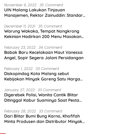
November 9, 2022
35 Comment
UIN Malang Lakukan Tinjauan
Manajemen, Rektor Zainuddin: Standar
Mutu Harus Dicapai
December 11, 2021
35 Comment
Warung Wakaka, Tempat Nongkrong
Kekinian Hadirkan 200 Menu Masakan
dengan Citarasa Lokal
February 23, 2022
34 Comment
Babak Baru Kecelakaan Maut Vanessa
Angel, Sopir Segera Jalani Persidangan
February 1, 2022
33 Comment
Diskopindag Kota Malang sebut
Kebijakan Minyak Goreng Satu Harga
Sulit Diterapkan di Pasar Tradisional
January 27, 2022
33 Comment
Digerebek Polisi, Wanita Cantik Blitar
Ditinggal Kabur Suaminya Saat Pesta
Sabu
February 28, 2022
33 Comment
Dari Blitar Bumi Bung Karno, Khofifah
Minta Produsen dan Distributor Minyak
Tunjukkan Nasionalisme