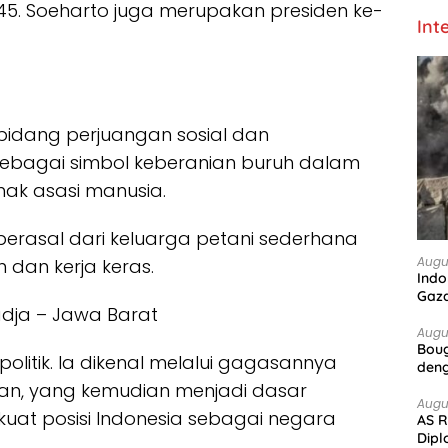
5. Soeharto juga merupakan presiden ke-
Int
bidang perjuangan sosial dan
sebagai simbol keberanian buruh dalam
ak asasi manusia.
a berasal dari keluarga petani sederhana
Augu
 dan kerja keras.
Indo
Gaz
adja – Jawa Barat
Augu
Boug
litik. Ia dikenal melalui gagasannya
deng
an, yang kemudian menjadi dasar
Augu
kuat posisi Indonesia sebagai negara
AS R
Dipl