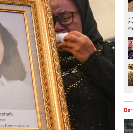
Au
Fi
Me
Ber