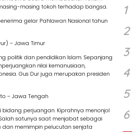
1
i masing-masing tokoh terhadap bangsa.
 penerima gelar Pahlawan Nasional tahun
2
ur) – Jawa Timur
3
ng politik dan pendidikan Islam. Sepanjang
mperjuangkan nilai kemanusiaan,
4
donesia. Gus Dur juga merupakan presiden
5
arto – Jawa Tengah
 bidang perjuangan. Kiprahnya menonjol
6
Salah satunya saat menjabat sebagai
 dan memimpin pelucutan senjata