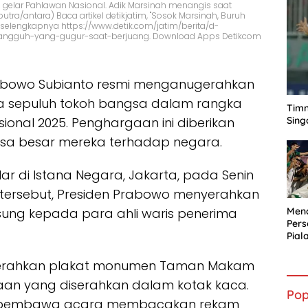
 gelar Pahlawan Nasional. Adik Marsinah menangis saat
putra/antara) Baca artikel detikjatim, "Sosok Marsinah, Buruh
elengkapnya https://www.detik.com/jatim/berita/d-
ngguh-yang-gugur-saat-berjuang. Download Apps Detikcom
abowo Subianto resmi menganugerahkan
a sepuluh tokoh bangsa dalam rangka
Timn
Sing
onal 2025. Penghargaan ini diberikan
jasa besar mereka terhadap negara.
 di Istana Negara, Jakarta, pada Senin
 tersebut, Presiden Prabowo menyerahkan
ung kepada para ahli waris penerima
Mena
Per
Pial
yerahkan plakat monumen Taman Makam
an yang diserahkan dalam kotak kaca.
Pop
, pembawa acara membacakan rekam