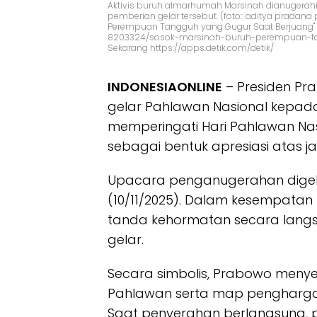
Aktivis buruh almarhumah Marsinah dianugerahi
pemberian gelar tersebut. (foto:: aditya pradana 
Perempuan Tangguh yang Gugur Saat Berjuang" s
8203324/sosok-marsinah-buruh-perempuan-ta
Sekarang https://apps.detik.com/detik/
INDONESIAONLINE
– Presiden Pr
gelar Pahlawan Nasional kepad
memperingati Hari Pahlawan Nasi
sebagai bentuk apresiasi atas 
Upacara penganugerahan digelar
(10/11/2025). Dalam kesempatan
tanda kehormatan secara langs
gelar.
Secara simbolis, Prabowo men
Pahlawan serta map pengharga
Saat penyerahan berlangsung