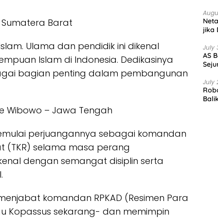
Augu
Net
– Sumatera Barat
jika
slam. Ulama dan pendidik ini dikenal
July 
AS B
empuan Islam di Indonesia. Dedikasinya
Seju
gai bagian penting dalam pembangunan
July 
Robo
Bali
dhie Wibowo – Jawa Tengah
 memulai perjuangannya sebagai komandan
t (TKR) selama masa perang
enal dengan semangat disiplin serta
.
 menjabat komandan RPKAD (Resimen Para
u Kopassus sekarang- dan memimpin