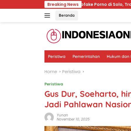
Skip
an Dunia
Deepfake Porno di Solo, Trauma Korban d
Breaking News
to
content
Beranda
Peristiwa
Pemerintahan
Hukum dan K
Home
Peristiwa
Peristiwa
Gus Dur, Soeharto, h
Jadi Pahlawan Nasion
Yunan
November 10, 2025