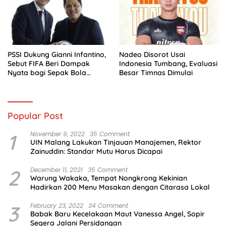
PSSI Dukung Gianni Infantino,
Nadeo Disorot Usai
Sebut FIFA Beri Dampak
Indonesia Tumbang, Evaluasi
Nyata bagi Sepak Bola
Besar Timnas Dimulai
Indonesia
Popular Post
1
November 9, 2022
35 Comment
UIN Malang Lakukan Tinjauan Manajemen, Rektor
Zainuddin: Standar Mutu Harus Dicapai
2
December 11, 2021
35 Comment
Warung Wakaka, Tempat Nongkrong Kekinian
Hadirkan 200 Menu Masakan dengan Citarasa Lokal
3
February 23, 2022
34 Comment
Babak Baru Kecelakaan Maut Vanessa Angel, Sopir
Segera Jalani Persidangan