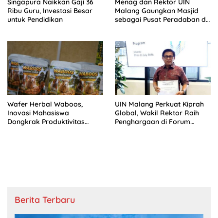
Singapura Naikkan Gaji 36
Menag dan Rektor UIN
Ribu Guru, Investasi Besar
Malang Gaungkan Masjid
untuk Pendidikan
sebagai Pusat Peradaban di
IGIC 2026
Wafer Herbal Waboos,
UIN Malang Perkuat Kiprah
Inovasi Mahasiswa
Global, Wakil Rektor Raih
Dongkrak Produktivitas
Penghargaan di Forum
Ternak
Kepemimpinan Kampus
Internasional
Berita Terbaru