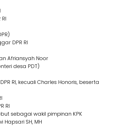
I
 RI
DPR)
ggar DPR RI
aan Afriansyah Noor
enteri desa PDT)
X DPR RI, kecuali Charles Honoris, beserta
I
PR RI
ebut sebagai wakil pimpinan KPK
wi Hapsari SH, MH