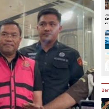
Au
S
di
Ber