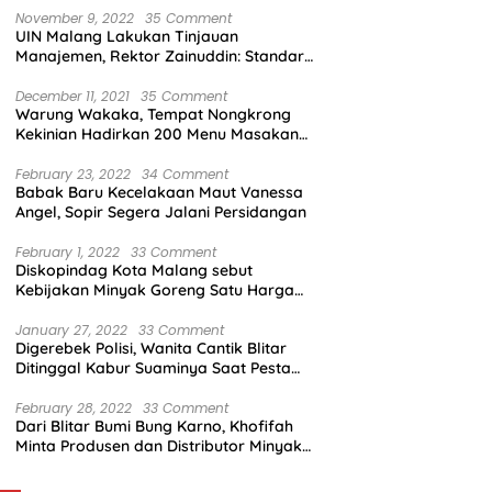
November 9, 2022
35 Comment
UIN Malang Lakukan Tinjauan
Manajemen, Rektor Zainuddin: Standar
Mutu Harus Dicapai
December 11, 2021
35 Comment
Warung Wakaka, Tempat Nongkrong
Kekinian Hadirkan 200 Menu Masakan
dengan Citarasa Lokal
February 23, 2022
34 Comment
Babak Baru Kecelakaan Maut Vanessa
Angel, Sopir Segera Jalani Persidangan
February 1, 2022
33 Comment
Diskopindag Kota Malang sebut
Kebijakan Minyak Goreng Satu Harga
Sulit Diterapkan di Pasar Tradisional
January 27, 2022
33 Comment
Digerebek Polisi, Wanita Cantik Blitar
Ditinggal Kabur Suaminya Saat Pesta
Sabu
February 28, 2022
33 Comment
Dari Blitar Bumi Bung Karno, Khofifah
Minta Produsen dan Distributor Minyak
Tunjukkan Nasionalisme