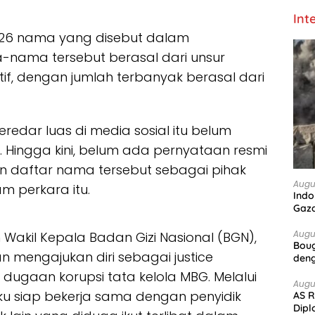
Int
ar 26 nama yang disebut dalam
-nama tersebut berasal dari unsur
ikatif, dengan jumlah terbanyak berasal dari
eredar luas di media sosial itu belum
 Hingga kini, belum ada pernyataan resmi
n daftar nama tersebut sebagai pihak
Augu
m perkara itu.
Indo
Gaz
Augu
 Wakil Kepala Badan Gizi Nasional (BGN),
Boug
 mengajukan diri sebagai justice
deng
dugaan korupsi tata kelola MBG. Melalui
Augu
u siap bekerja sama dengan penyidik
AS R
Dipl