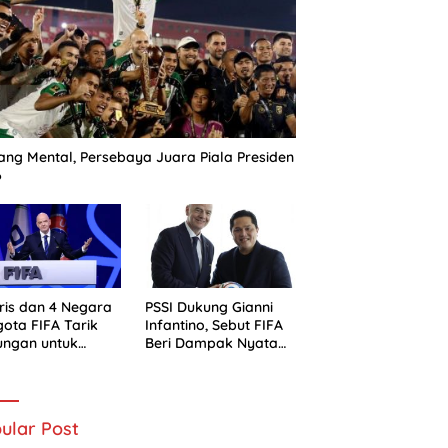
ng Mental, Persebaya Juara Piala Presiden
6
ris dan 4 Negara
PSSI Dukung Gianni
ota FIFA Tarik
Infantino, Sebut FIFA
ungan untuk
Beri Dampak Nyata
ni Infantino
bagi Sepak Bola
Indonesia
ular Post