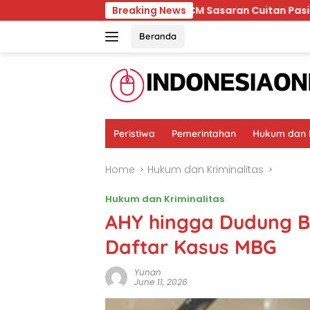
Skip
Ternyata RSCM Sasaran Cuitan Pasien BPJS yang Dihi
Breaking News
to
content
Beranda
Peristiwa
Pemerintahan
Hukum dan K
Home
Hukum dan Kriminalitas
Hukum dan Kriminalitas
AHY hingga Dudung 
Daftar Kasus MBG
Yunan
June 11, 2026