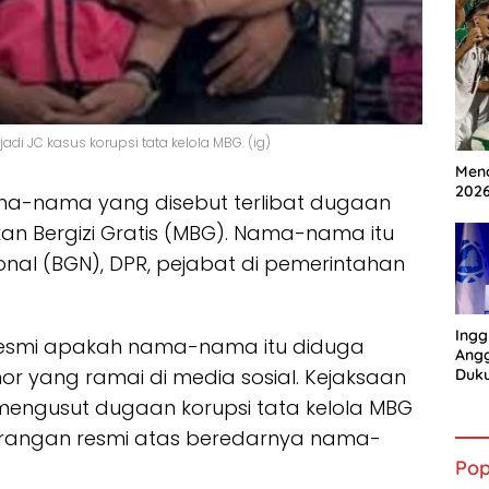
di JC kasus korupsi tata kelola MBG. (ig)
Mena
202
a-nama yang disebut terlibat dugaan
an Bergizi Gratis (MBG). Nama-nama itu
ional (BGN), DPR, pejabat di pemerintahan
Ingg
resmi apakah nama-nama itu diduga
Angg
or yang ramai di media sosial. Kejaksaan
Duk
Gian
engusut dugaan korupsi tata kelola MBG
rangan resmi atas beredarnya nama-
Pop