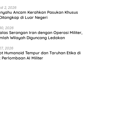
st 2, 2026
anyahu Ancam Kerahkan Pasukan Khusus
 Ditangkap di Luar Negeri
30, 2026
alas Serangan Iran dengan Operasi Militer,
mlah Wilayah Diguncang Ledakan
27, 2026
t Humanoid Tempur dan Taruhan Etika di
k Perlombaan AI Militer