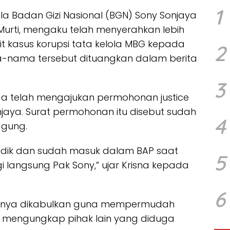
1
a Badan Gizi Nasional (BGN) Sony Sonjaya
Murti, mengaku telah menyerahkan lebih
t kasus korupsi tata kelola MBG kepada
2
a-nama tersebut dituangkan dalam berita
3
ga telah mengajukan permohonan justice
njaya. Surat permohonan itu disebut sudah
4
agung.
idik dan sudah masuk dalam BAP saat
5
langsung Pak Sony,” ujar Krisna kepada
6
liennya dikabulkan guna mempermudah
mengungkap pihak lain yang diduga