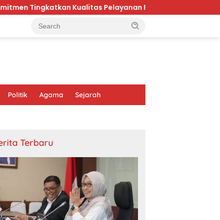
 Kualitas Pelayanan Publik di Kaltim
Karhutla Brom
Politik
Agama
Sejarah
erita Terbaru