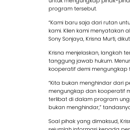
untuk mengungkap pihak-pihak 
program tersebut.
“Kami baru saja dari rutan un
kami. Klien kami menyatakan 
Sony Sonjaya, Krisna Murti, diku
Krisna menjelaskan, langkah t
tanggung jawab hukum. Menurut 
kooperatif demi mengungkap fa
“Kita bukan menghindar dari p
mengungkap dan kooperatif 
terlibat di dalam program unggul
bukan menghindar,” tandasnya
Soal pihak yang dimaksud, Kr
sejumlah informasi kepada peny