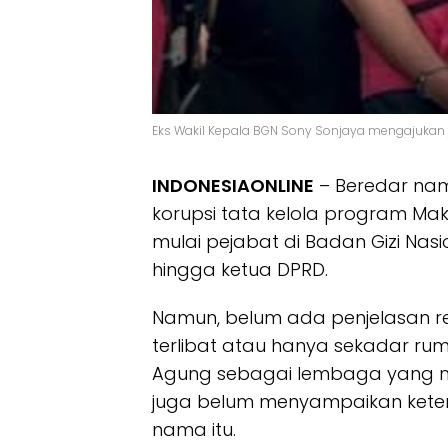
Eks Wakil Kepala BGN Sony Sonjaya mengajukan ja
INDONESIAONLINE
– Beredar nam
korupsi tata kelola program Mak
mulai pejabat di Badan Gizi Nas
hingga ketua DPRD.
Namun, belum ada penjelasan 
terlibat atau hanya sekadar rum
Agung sebagai lembaga yang m
juga belum menyampaikan kete
nama itu.