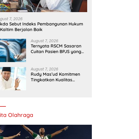
gust 7, 2026
ekda Sebut Indeks Pembangunan Hukum
 Kaltim Berjalan Baik
August 7, 2026
Ternyata RSCM Sasaran
Cuitan Pasien BPJS yang
Dihina Sejumlah Dokter
August 7, 2026
Rudy Mas’ud Komitmen
Tingkatkan Kualitas
Pelayanan Publik di Kaltim
ita Olahraga