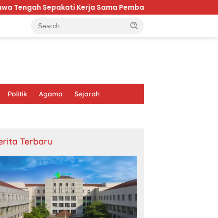
kati Kerja Sama Pembangunan dan Ekonomi Daerah
M
Politik
Agama
Sejarah
erita Terbaru