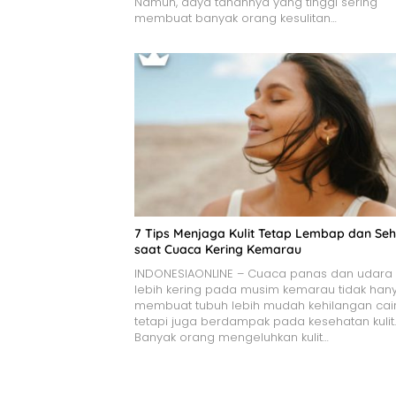
Namun, daya tahannya yang tinggi sering
membuat banyak orang kesulitan…
7 Tips Menjaga Kulit Tetap Lembap dan Seh
saat Cuaca Kering Kemarau
INDONESIAONLINE – Cuaca panas dan udara
lebih kering pada musim kemarau tidak han
membuat tubuh lebih mudah kehilangan cair
tetapi juga berdampak pada kesehatan kulit.
Banyak orang mengeluhkan kulit…