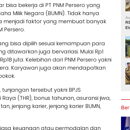
 bisa bekerja di PT PNM Persero yang
ha Milik Negara (BUMN). Tidak hanya
Au
a menjadi faktor yang membuat banyak
RS
El
 Persero.
B
ang bisa dipilih sesuai kemampuan para
ng ditawarkan juga bervariasi. Mulai Rp1
Rp18 juta. Kelebihan dari PNM Persero yakni
tera. Karyawan juga akan mendapatkan
pokok.
, tunjangan tersebut yakni BPJS
 Raya (THR), bonus tahunan, asuransi jiwa,
n, jenjang karier, jenjang karier BUMN,
Ber
g jasa keuangan atau permodalan dan