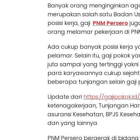
Banyak orang menginginkan agar
merupakan salah satu Badan Usa
posisi kerja, gaji
PNM Persero
jug
orang melamar pekerjaan di PNM
Ada cukup banyak posisi kerja y
pelamar. Selain itu, gaji pokok
ya
juta sampai yang tertinggi yakni 
para karyawannya cukup sejah
beberapa tunjangan selain gaji 
Update dari
https://gajipokok.id/
ketenagakerjaan, Tunjangan Hari
asuransi Kesehatan, BPJS Kesehata
dan yang lainnya.
PNM Persero bergerak di bidan