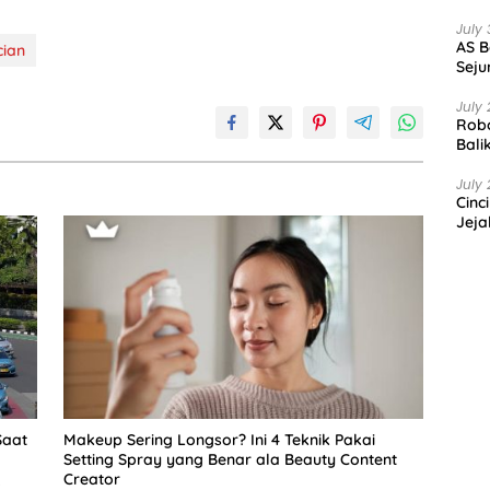
July 
AS B
cian
Seju
July 
Robo
Bali
July 
Cinc
Jeja
Saat
Makeup Sering Longsor? Ini 4 Teknik Pakai
Setting Spray yang Benar ala Beauty Content
Creator
i