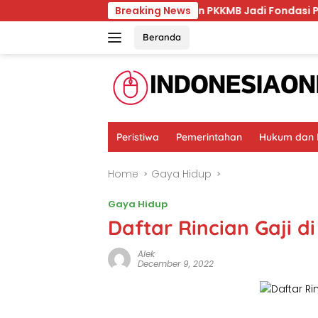
Skip
Unmul Tegaskan PKKMB Jadi Fondasi Pembentukan Kar
Breaking News
to
content
Beranda
Peristiwa
Pemerintahan
Hukum dan K
Home
Gaya Hidup
Gaya Hidup
Daftar Rincian Gaji d
Alek
December 9, 2022