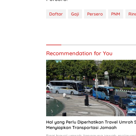
Daftar
Gaji
Persero
PNM
Rin
Recommendation for You
Hal yang Perlu Diperhatikan Travel Umroh 
Menyiapkan Transportasi Jamaah
Bagi travel umroh, tanggung jawab melayan