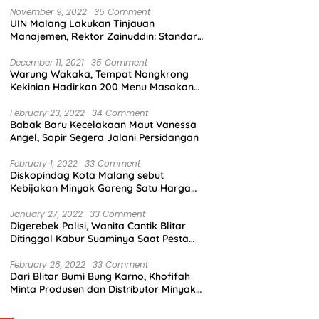
November 9, 2022
35 Comment
UIN Malang Lakukan Tinjauan
Manajemen, Rektor Zainuddin: Standar
Mutu Harus Dicapai
December 11, 2021
35 Comment
Warung Wakaka, Tempat Nongkrong
Kekinian Hadirkan 200 Menu Masakan
dengan Citarasa Lokal
February 23, 2022
34 Comment
Babak Baru Kecelakaan Maut Vanessa
Angel, Sopir Segera Jalani Persidangan
February 1, 2022
33 Comment
Diskopindag Kota Malang sebut
Kebijakan Minyak Goreng Satu Harga
Sulit Diterapkan di Pasar Tradisional
January 27, 2022
33 Comment
Digerebek Polisi, Wanita Cantik Blitar
Ditinggal Kabur Suaminya Saat Pesta
Sabu
February 28, 2022
33 Comment
Dari Blitar Bumi Bung Karno, Khofifah
Minta Produsen dan Distributor Minyak
Tunjukkan Nasionalisme