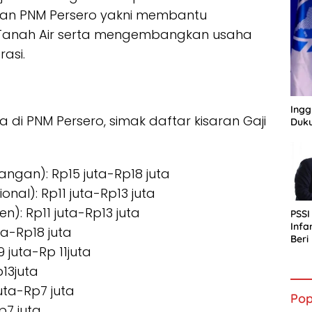
 Tujuan PNM Persero yakni membantu
Tanah Air serta mengembangkan usaha
rasi.
Ingg
 di PNM Persero, simak daftar kisaran Gaji
Duku
angan): Rp15 juta-Rp18 juta
onal): Rp11 juta-Rp13 juta
): Rp11 juta-Rp13 juta
PSSI
Infa
a-Rp18 juta
Ber
 juta-Rp 11juta
bagi
Indo
13juta
uta-Rp7 juta
Pop
p7 juta