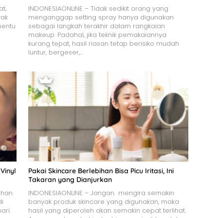
t,
INDONESIAONLINE – Tidak sedikit orang yang
yak
menganggap setting spray hanya digunakan
nentu
sebagai langkah terakhir dalam rangkaian
makeup. Padahal, jika teknik pemakaiannya
kurang tepat, hasil riasan tetap berisiko mudah
luntur, bergeser,…
Vinyl
Pakai Skincare Berlebihan Bisa Picu Iritasi, Ini
Takaran yang Dianjurkan
ahan
INDONESIAONLINE – Jangan mengira semakin
di
banyak produk skincare yang digunakan, maka
ari.
hasil yang diperoleh akan semakin cepat terlihat.