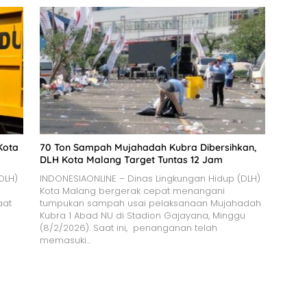
Kota
70 Ton Sampah Mujahadah Kubra Dibersihkan,
DLH Kota Malang Target Tuntas 12 Jam
DLH)
INDONESIAONLINE – Dinas Lingkungan Hidup (DLH)
Kota Malang bergerak cepat menangani
aat
tumpukan sampah usai pelaksanaan Mujahadah
Kubra 1 Abad NU di Stadion Gajayana, Minggu
(8/2/2026). Saat ini, penanganan telah
memasuki…