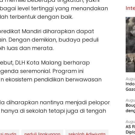
bagai level tertinggi yang menandakan
Int
lah terbentuk dengan baik.
redikat Mandiri diharapkan dapat
ain. Dengan demikian, budaya peduli
ih luas dan merata.
sebut, DLH Kota Malang berharap
agenda seremonial. Program ini
 ekosistem pendidikan berwawasan
Augu
Indo
Gaz
Augu
a diharapkan nantinya menjadi pelopor
Boug
 hanya di sekolah tetapi juga di tengah
deng
Augu
AS R
Dipl
si muda
peduli lingkungan
sekolah Adiwiyata