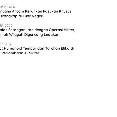
st 2, 2026
anyahu Ancam Kerahkan Pasukan Khusus
 Ditangkap di Luar Negeri
30, 2026
alas Serangan Iran dengan Operasi Militer,
mlah Wilayah Diguncang Ledakan
27, 2026
t Humanoid Tempur dan Taruhan Etika di
k Perlombaan AI Militer