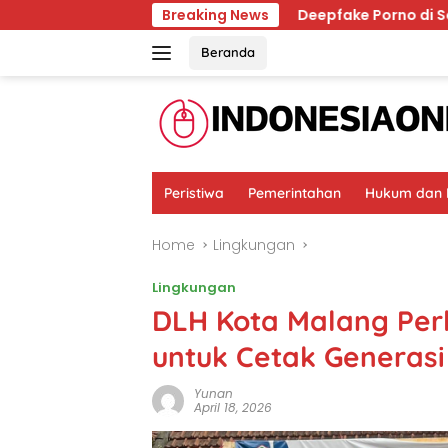
Skip
sai Ingatan Dunia
Breaking News
Deepfake Porno di Solo, Trauma K
to
content
Beranda
Peristiwa
Pemerintahan
Hukum dan K
Home
Lingkungan
Lingkungan
DLH Kota Malang Per
untuk Cetak Generasi
Yunan
April 18, 2026