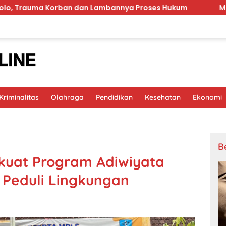
orban dan Lambannya Proses Hukum
MinyaKita Bau Mi
riminalitas
Olahraga
Pendidikan
Kesehatan
Ekonomi
B
kuat Program Adiwiyata
 Peduli Lingkungan