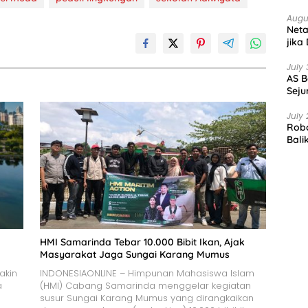
Augu
Net
jika
July 
AS B
Seju
July 
Robo
Bali
HMI Samarinda Tebar 10.000 Bibit Ikan, Ajak
Masyarakat Jaga Sungai Karang Mumus
akin
INDONESIAONLINE – Himpunan Mahasiswa Islam
a
(HMI) Cabang Samarinda menggelar kegiatan
susur Sungai Karang Mumus yang dirangkaikan