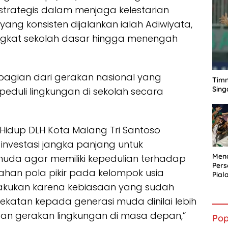
trategis dalam menjaga kelestarian
ang konsisten dijalankan ialah Adiwiyata,
ingkat sekolah dasar hingga menengah
agian dari gerakan nasional yang
Timn
Sing
duli lingkungan di sekolah secara
Hidup DLH Kota Malang Tri Santoso
investasi jangka panjang untuk
Mena
muda agar memiliki kepedulian terhadap
Per
ubahan pola pikir pada kelompok usia
Pial
ilakukan karena kebiasaan yang sudah
dekatan kepada generasi muda dinilai lebih
utan gerakan lingkungan di masa depan,”
Pop