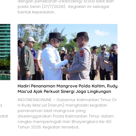
dengan penebaran (restocking) 10.000 bibit ikan
pada Senin (27/7/2026). Kegiatan ini sebagai
bentuk kepedulian…
Hadiri Penanaman Mangrove Polda Kaltim, Rudy
Mas’ud Ajak Perkuat Sinergi Jaga Lingkungan
INDONESIAONLINE – Gubernur Kalimantan Timur Dr
da
H Rudy Mas’ud (Harum) menghadiri kegiatan
penanaman bibit mangrove yang
atat
diselenggarakan Polda Kalimantan Timur dalam
rangka memperingati Hari Bhayangkara Ke-80
Tahun 2026. Kegiatan tersebut…