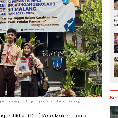
Au
Fi
Me
Ber
k peduli menjaga lingkungan. (smpn 1 kota malang)
ungan Hidup (DLH) Kota Malang terus