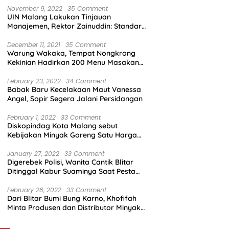
November 9, 2022
35 Comment
UIN Malang Lakukan Tinjauan
Manajemen, Rektor Zainuddin: Standar
Mutu Harus Dicapai
December 11, 2021
35 Comment
Warung Wakaka, Tempat Nongkrong
Kekinian Hadirkan 200 Menu Masakan
dengan Citarasa Lokal
February 23, 2022
34 Comment
Babak Baru Kecelakaan Maut Vanessa
Angel, Sopir Segera Jalani Persidangan
February 1, 2022
33 Comment
Diskopindag Kota Malang sebut
Kebijakan Minyak Goreng Satu Harga
Sulit Diterapkan di Pasar Tradisional
January 27, 2022
33 Comment
Digerebek Polisi, Wanita Cantik Blitar
Ditinggal Kabur Suaminya Saat Pesta
Sabu
February 28, 2022
33 Comment
Dari Blitar Bumi Bung Karno, Khofifah
Minta Produsen dan Distributor Minyak
Tunjukkan Nasionalisme