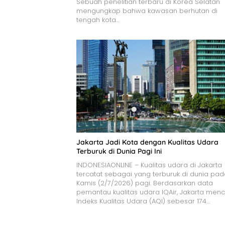
Sebuah penelitian terbaru di Korea Selatan
mengungkap bahwa kawasan berhutan di
tengah kota…
Jakarta Jadi Kota dengan Kualitas Udara
Terburuk di Dunia Pagi Ini
INDONESIAONLINE – Kualitas udara di Jakarta
tercatat sebagai yang terburuk di dunia pa
Kamis (2/7/2026) pagi. Berdasarkan data
pemantau kualitas udara IQAir, Jakarta menc
Indeks Kualitas Udara (AQI) sebesar 174…