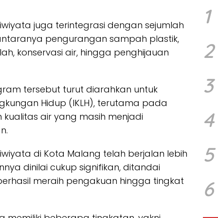
1
wiyata juga terintegrasi dengan sejumlah
 antaranya pengurangan sampah plastik,
2
h, konservasi air, hingga penghijauan
3
ogram tersebut turut diarahkan untuk
ingkungan Hidup (IKLH), terutama pada
4
ualitas air yang masih menjadi
n.
5
yata di Kota Malang telah berjalan lebih
a dinilai cukup signifikan, ditandai
erhasil meraih pengakuan hingga tingkat
6
a memiliki beberapa tingkatan, yakni