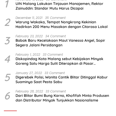
1
UIN Malang Lakukan Tinjauan Manajemen, Rektor
Zainuddin: Standar Mutu Harus Dicapai
2
December 11, 2021
35 Comment
Warung Wakaka, Tempat Nongkrong Kekinian
Hadirkan 200 Menu Masakan dengan Citarasa Lokal
3
February 23, 2022
34 Comment
Babak Baru Kecelakaan Maut Vanessa Angel, Sopir
Segera Jalani Persidangan
4
February 1, 2022
33 Comment
Diskopindag Kota Malang sebut Kebijakan Minyak
Goreng Satu Harga Sulit Diterapkan di Pasar
Tradisional
5
January 27, 2022
33 Comment
Digerebek Polisi, Wanita Cantik Blitar Ditinggal Kabur
Suaminya Saat Pesta Sabu
6
February 28, 2022
33 Comment
Dari Blitar Bumi Bung Karno, Khofifah Minta Produsen
dan Distributor Minyak Tunjukkan Nasionalisme