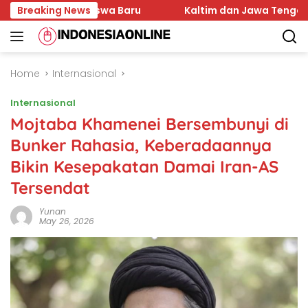
Skip
er Mahasiswa Baru
Breaking News
Kaltim dan Jawa Tengah Sepaka
to
content
Home
Internasional
Internasional
Mojtaba Khamenei Bersembunyi di
Bunker Rahasia, Keberadaannya
Bikin Kesepakatan Damai Iran-AS
Tersendat
Yunan
May 26, 2026