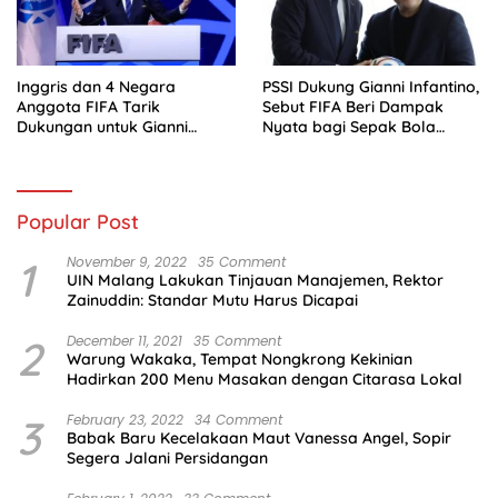
Inggris dan 4 Negara
PSSI Dukung Gianni Infantino,
Anggota FIFA Tarik
Sebut FIFA Beri Dampak
Dukungan untuk Gianni
Nyata bagi Sepak Bola
Infantino
Indonesia
Popular Post
1
November 9, 2022
35 Comment
UIN Malang Lakukan Tinjauan Manajemen, Rektor
Zainuddin: Standar Mutu Harus Dicapai
2
December 11, 2021
35 Comment
Warung Wakaka, Tempat Nongkrong Kekinian
Hadirkan 200 Menu Masakan dengan Citarasa Lokal
3
February 23, 2022
34 Comment
Babak Baru Kecelakaan Maut Vanessa Angel, Sopir
Segera Jalani Persidangan