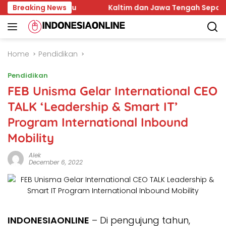
Skip
a Baru
Breaking News
Kaltim dan Jawa Tengah Sepakati Kerja Sam
to
content
Home
Pendidikan
Pendidikan
FEB Unisma Gelar International CEO
TALK ‘Leadership & Smart IT’
Program International Inbound
Mobility
Alek
December 6, 2022
INDONESIAONLINE
– Di pengujung tahun,