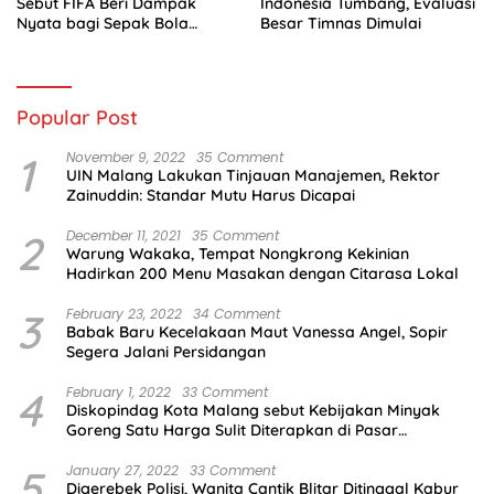
Sebut FIFA Beri Dampak
Indonesia Tumbang, Evaluasi
Nyata bagi Sepak Bola
Besar Timnas Dimulai
Indonesia
Popular Post
1
November 9, 2022
35 Comment
UIN Malang Lakukan Tinjauan Manajemen, Rektor
Zainuddin: Standar Mutu Harus Dicapai
2
December 11, 2021
35 Comment
Warung Wakaka, Tempat Nongkrong Kekinian
Hadirkan 200 Menu Masakan dengan Citarasa Lokal
3
February 23, 2022
34 Comment
Babak Baru Kecelakaan Maut Vanessa Angel, Sopir
Segera Jalani Persidangan
4
February 1, 2022
33 Comment
Diskopindag Kota Malang sebut Kebijakan Minyak
Goreng Satu Harga Sulit Diterapkan di Pasar
Tradisional
5
January 27, 2022
33 Comment
Digerebek Polisi, Wanita Cantik Blitar Ditinggal Kabur