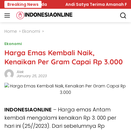
Skip
kada Samarinda
Breaking News
Andi Satya Terima Amanah Pimpin Go
to
content
Home
Ekonomi
Ekonomi
Harga Emas Kembali Naik,
Kenaikan Per Gram Capai Rp 3.000
Alek
January 25, 2023
INDONESIAONLINE
– Harga emas Antam
kembali mengalami kenaikan Rp 3. 000 per
hari ini (25//2023). Dari sebelumnya Rp