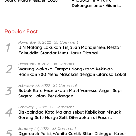
Juara Piala Presiden 2026
Anggota FIFA Tarik
Dukungan untuk Gianni
Infantino
Popular Post
1
November 9, 2022
35 Comment
UIN Malang Lakukan Tinjauan Manajemen, Rektor
Zainuddin: Standar Mutu Harus Dicapai
2
December 11, 2021
35 Comment
Warung Wakaka, Tempat Nongkrong Kekinian
Hadirkan 200 Menu Masakan dengan Citarasa Lokal
3
February 23, 2022
34 Comment
Babak Baru Kecelakaan Maut Vanessa Angel, Sopir
Segera Jalani Persidangan
4
February 1, 2022
33 Comment
Diskopindag Kota Malang sebut Kebijakan Minyak
Goreng Satu Harga Sulit Diterapkan di Pasar
Tradisional
5
January 27, 2022
33 Comment
Digerebek Polisi, Wanita Cantik Blitar Ditinggal Kabur