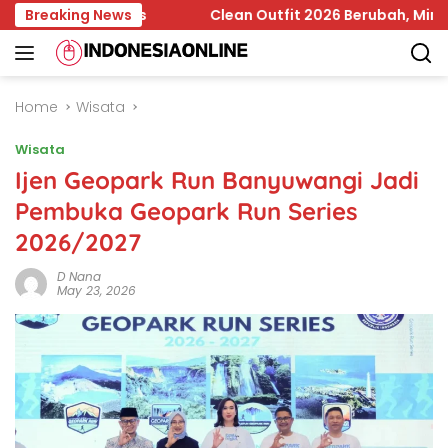
Skip
n Bapanas
Breaking News
Clean Outfit 2026 Berubah, Minimalisme Kini
to
content
Home
Wisata
Wisata
Ijen Geopark Run Banyuwangi Jadi
Pembuka Geopark Run Series
2026/2027
D Nana
May 23, 2026