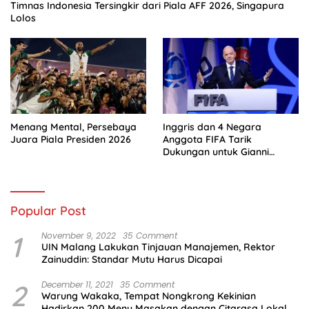
Timnas Indonesia Tersingkir dari Piala AFF 2026, Singapura
Lolos
Menang Mental, Persebaya
Inggris dan 4 Negara
Juara Piala Presiden 2026
Anggota FIFA Tarik
Dukungan untuk Gianni
Infantino
Popular Post
1
November 9, 2022
35 Comment
UIN Malang Lakukan Tinjauan Manajemen, Rektor
Zainuddin: Standar Mutu Harus Dicapai
2
December 11, 2021
35 Comment
Warung Wakaka, Tempat Nongkrong Kekinian
Hadirkan 200 Menu Masakan dengan Citarasa Lokal