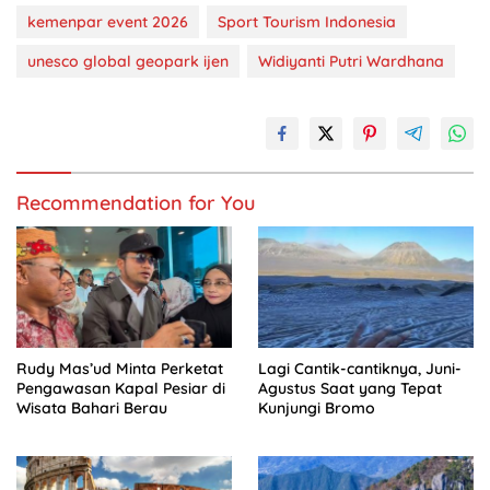
kemenpar event 2026
Sport Tourism Indonesia
unesco global geopark ijen
Widiyanti Putri Wardhana
Recommendation for You
Rudy Mas’ud Minta Perketat
Lagi Cantik-cantiknya, Juni-
Pengawasan Kapal Pesiar di
Agustus Saat yang Tepat
Wisata Bahari Berau
Kunjungi Bromo