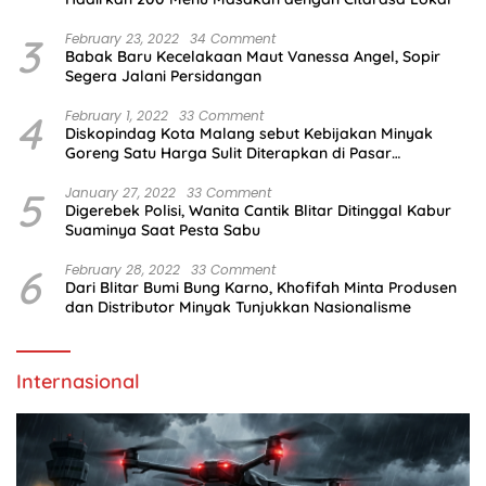
3
February 23, 2022
34 Comment
Babak Baru Kecelakaan Maut Vanessa Angel, Sopir
Segera Jalani Persidangan
4
February 1, 2022
33 Comment
Diskopindag Kota Malang sebut Kebijakan Minyak
Goreng Satu Harga Sulit Diterapkan di Pasar
Tradisional
5
January 27, 2022
33 Comment
Digerebek Polisi, Wanita Cantik Blitar Ditinggal Kabur
Suaminya Saat Pesta Sabu
6
February 28, 2022
33 Comment
Dari Blitar Bumi Bung Karno, Khofifah Minta Produsen
dan Distributor Minyak Tunjukkan Nasionalisme
Internasional