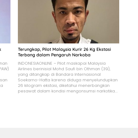
k
Terungkap, Pilot Malaysia Kurir 26 Kg Ekstasi
Terbang dalam Pengaruh Narkoba
onan
INDONESIAONLINE – Pilot maskapai Malaysia
(PAW)
Airlines berinisial Mohd Saufi bin Othman (39),
yang ditangkap di Bandara Internasional
asan
Soekarno-Hatta karena diduga menyelundupkan
ta
26 kilogram ekstasi, diketahui menerbangkan
pesawat dalam kondisi mengonsumsi narkotika….