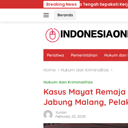
Skip
Kaltim dan Jawa Tengah Sepakati Kerja Sama Pemban
Breaking News
to
content
Beranda
Peristiwa
Pemerintahan
Hukum dan K
Home
Hukum dan Kriminalitas
Hukum dan Kriminalitas
Kasus Mayat Remaja 
Jabung Malang, Pela
Yunan
February 23, 2026