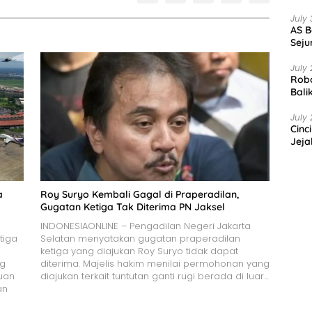
July 
AS B
Seju
July 
Robo
Bali
July 
Cinc
Jeja
a
Roy Suryo Kembali Gagal di Praperadilan,
Gugatan Ketiga Tak Diterima PN Jaksel
INDONESIAONLINE – Pengadilan Negeri Jakarta
tiga
Selatan menyatakan gugatan praperadilan
ketiga yang diajukan Roy Suryo tidak dapat
ng
diterima. Majelis hakim menilai permohonan yang
uan
diajukan terkait tuntutan ganti rugi berada di luar…
an