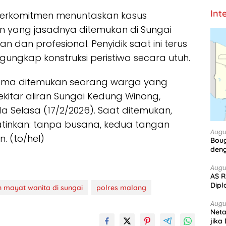
Int
berkomitmen menuntaskan kasus
yang jasadnya ditemukan di Sungai
 dan profesional. Penyidik saat ini terus
gungkap konstruksi peristiwa secara utuh.
tama ditemukan seorang warga yang
kitar aliran Sungai Kedung Winong,
Selasa (17/2/2026). Saat ditemukan,
atinkan: tanpa busana, kedua tangan
Augu
n. (to/hel)
Boug
deng
Augu
AS R
Dipl
mayat wanita di sungai
polres malang
Augu
Net
jika