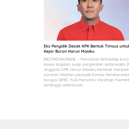
Eks Penyidik Desak KPK Bentuk Timsus untu
Kejar Buron Harun Masiku
INDONESIAONLINE – Pencarian terhadap bur
kasus dugaan suap pergantian antarwaktu 
anggota DPR, Harun Masiku, kembali menjadi
sorotan. Mantan penyidik Komisi Pemberant
Korupsi (KPK) Yudi Purnomo Harahap memin
lembaga antirasuah…