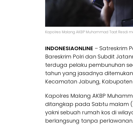
Kapolres Malang AKBP Muhammad Taat Resdi me
INDONESIAONLINE
– Satreskrim 
Bareskrim Polri dan Subdit Jata
terduga pelaku pembunuhan se
tahun yang jasadnya ditemukan 
Kecamatan Jabung, Kabupaten
Kapolres Malang AKBP Muhamma
ditangkap pada Sabtu malam (21
yakni sebuah rumah kos di wil
berlangsung tanpa perlawanan