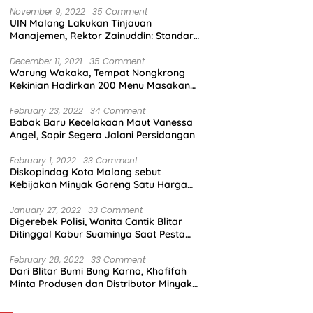
November 9, 2022
35 Comment
UIN Malang Lakukan Tinjauan
Manajemen, Rektor Zainuddin: Standar
Mutu Harus Dicapai
December 11, 2021
35 Comment
Warung Wakaka, Tempat Nongkrong
Kekinian Hadirkan 200 Menu Masakan
dengan Citarasa Lokal
February 23, 2022
34 Comment
Babak Baru Kecelakaan Maut Vanessa
Angel, Sopir Segera Jalani Persidangan
February 1, 2022
33 Comment
Diskopindag Kota Malang sebut
Kebijakan Minyak Goreng Satu Harga
Sulit Diterapkan di Pasar Tradisional
January 27, 2022
33 Comment
Digerebek Polisi, Wanita Cantik Blitar
Ditinggal Kabur Suaminya Saat Pesta
Sabu
February 28, 2022
33 Comment
Dari Blitar Bumi Bung Karno, Khofifah
Minta Produsen dan Distributor Minyak
Tunjukkan Nasionalisme