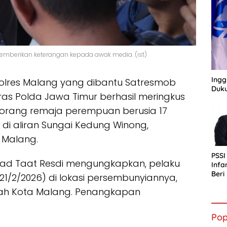
mberikan keterangan kepada awak media. (ist)
Ingg
Polres Malang yang dibantu Satresmob
Duku
nras Polda Jawa Timur berhasil meringkus
orang remaja perempuan berusia 17
di aliran Sungai Kedung Winong,
 Malang.
PSSI
d Taat Resdi mengungkapkan, pelaku
Infa
Ber
/2/2026) di lokasi persembunyiannya,
bagi
ayah Kota Malang. Penangkapan
Indo
.
Pop