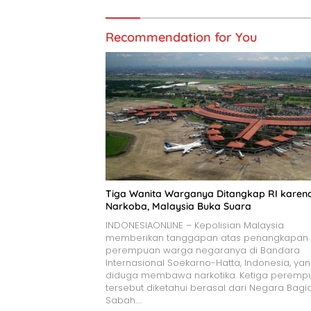
Recommendation for You
Tiga Wanita Warganya Ditangkap RI karen
Narkoba, Malaysia Buka Suara
INDONESIAONLINE – Kepolisian Malaysia
memberikan tanggapan atas penangkapan 
perempuan warga negaranya di Bandara
Internasional Soekarno-Hatta, Indonesia, ya
diduga membawa narkotika. Ketiga peremp
tersebut diketahui berasal dari Negara Bagi
Sabah….