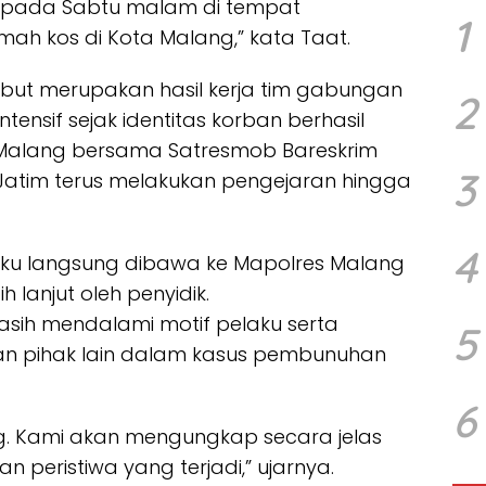
 pada Sabtu malam di tempat
1
ah kos di Kota Malang,” kata Taat.
but merupakan hasil kerja tim gabungan
2
tensif sejak identitas korban berhasil
s Malang bersama Satresmob Bareskrim
3
 Jatim terus melakukan pengejaran hingga
4
aku langsung dibawa ke Mapolres Malang
 lanjut oleh penyidik.
sih mendalami motif pelaku serta
5
an pihak lain dalam kasus pembunuhan
6
g. Kami akan mengungkap secara jelas
n peristiwa yang terjadi,” ujarnya.