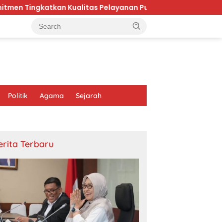
Kualitas Pelayanan Publik di Kaltim
Karhutla Bromo
Politik
Agama
Sejarah
erita Terbaru