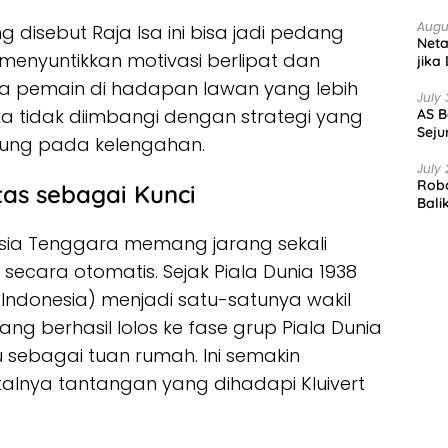
Augu
 disebut Raja Isa ini bisa jadi pedang
Net
a menyuntikkan motivasi berlipat dan
jika
a pemain di hadapan lawan yang lebih
July 
 jika tidak diimbangi dengan strategi yang
AS B
Seju
jung pada kelengahan.
July 
Robo
tas sebagai Kunci
Bali
 Asia Tenggara memang jarang sekali
 secara otomatis. Sejak Piala Dunia 1938
 Indonesia) menjadi satu-satunya wakil
ang berhasil lolos ke fase grup Piala Dunia
u sebagai tuan rumah. Ini semakin
nya tantangan yang dihadapi Kluivert