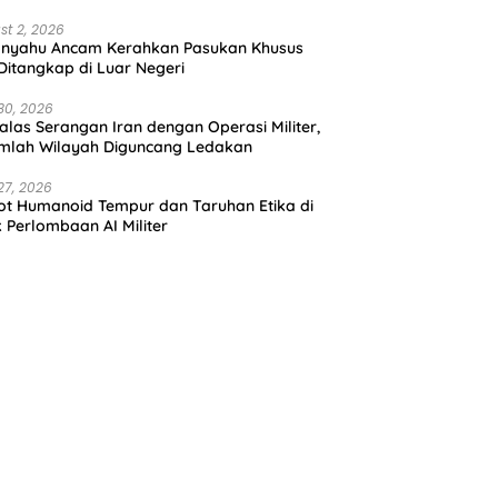
st 2, 2026
anyahu Ancam Kerahkan Pasukan Khusus
 Ditangkap di Luar Negeri
30, 2026
alas Serangan Iran dengan Operasi Militer,
mlah Wilayah Diguncang Ledakan
27, 2026
t Humanoid Tempur dan Taruhan Etika di
k Perlombaan AI Militer