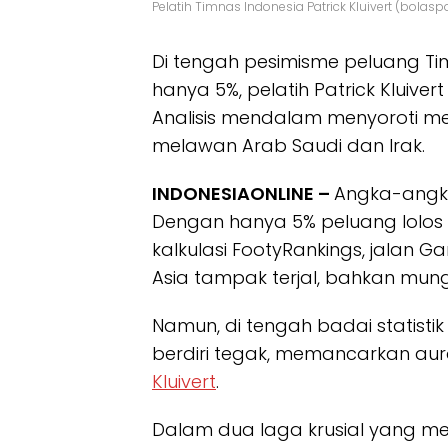
Pelatih Timnas Indonesia Patrick Kluivert (bolaspo
Di tengah pesimisme peluang Tim
hanya 5%, pelatih Patrick Kluiver
Analisis mendalam menyoroti men
melawan Arab Saudi dan Irak.
INDONESIAONLINE –
Angka-angk
Dengan hanya 5% peluang lolos
kalkulasi FootyRankings, jalan G
Asia tampak terjal, bahkan mungk
Namun, di tengah badai statistik 
berdiri tegak, memancarkan au
Kluivert
.
Dalam dua laga krusial yang mena