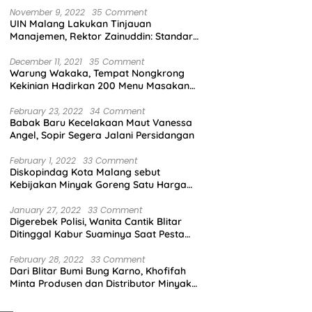
November 9, 2022
35 Comment
UIN Malang Lakukan Tinjauan
Manajemen, Rektor Zainuddin: Standar
Mutu Harus Dicapai
December 11, 2021
35 Comment
Warung Wakaka, Tempat Nongkrong
Kekinian Hadirkan 200 Menu Masakan
dengan Citarasa Lokal
February 23, 2022
34 Comment
Babak Baru Kecelakaan Maut Vanessa
Angel, Sopir Segera Jalani Persidangan
February 1, 2022
33 Comment
Diskopindag Kota Malang sebut
Kebijakan Minyak Goreng Satu Harga
Sulit Diterapkan di Pasar Tradisional
January 27, 2022
33 Comment
Digerebek Polisi, Wanita Cantik Blitar
Ditinggal Kabur Suaminya Saat Pesta
Sabu
February 28, 2022
33 Comment
Dari Blitar Bumi Bung Karno, Khofifah
Minta Produsen dan Distributor Minyak
Tunjukkan Nasionalisme