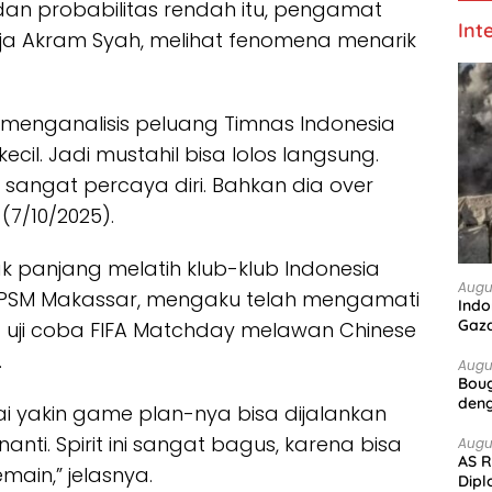
dan probabilitas rendah itu, pengamat
Int
aja Akram Syah, melihat fenomena menarik
k menganalisis peluang Timnas Indonesia
ecil. Jadi mustahil bisa lolos langsung.
rt sangat percaya diri. Bahkan dia
over
(7/10/2025).
jak panjang melatih klub-klub Indonesia
Augu
n PSM Makassar, mengaku telah mengamati
Indo
Gaz
a uji coba FIFA Matchday melawan Chinese
.
Augu
Boug
deng
ai yakin
game plan
-nya bisa dijalankan
ti. Spirit ini sangat bagus, karena bisa
Augu
AS R
ain,” jelasnya.
Dipl