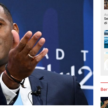
Au
S
di
Ber