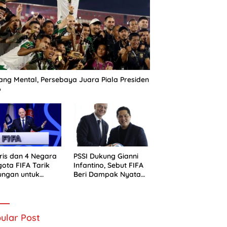
ng Mental, Persebaya Juara Piala Presiden
6
ris dan 4 Negara
PSSI Dukung Gianni
ota FIFA Tarik
Infantino, Sebut FIFA
ungan untuk
Beri Dampak Nyata
ni Infantino
bagi Sepak Bola
Indonesia
ular Post