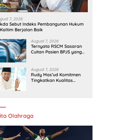
gust 7, 2026
ekda Sebut Indeks Pembangunan Hukum
 Kaltim Berjalan Baik
August 7, 2026
Ternyata RSCM Sasaran
Cuitan Pasien BPJS yang
Dihina Sejumlah Dokter
August 7, 2026
Rudy Mas’ud Komitmen
Tingkatkan Kualitas
Pelayanan Publik di Kaltim
ita Olahraga