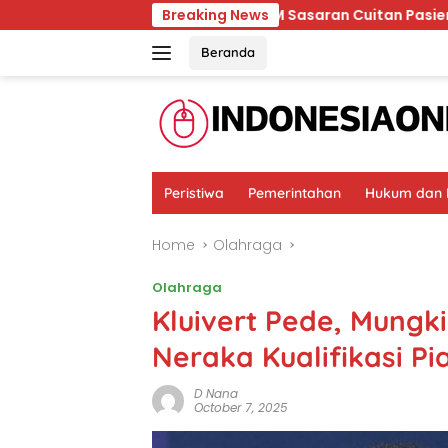
Skip
Ternyata RSCM Sasaran Cuitan Pasien BPJS yang Dihin
Breaking News
to
content
Beranda
Peristiwa
Pemerintahan
Hukum dan K
Home
Olahraga
Olahraga
Kluivert Pede, Mung
Neraka Kualifikasi Pi
D Nana
October 7, 2025