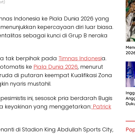
rt)
nas Indonesia ke Piala Dunia 2026 yang
t menunjukkan kepercayaan diri luar biasa.
talitas sebagai kunci di Grup B neraka
Mena
202
a tak berpihak pada
Timnas Indonesi
a.
 otomatis ke
Piala Dunia 2026
, menurut
aruda di putaran keempat Kualifikasi Zona
in nyaris mustahil.
Ingg
pesimistis ini, sesosok pria berdarah Bugis
Angg
Duk
ra keyakinan yang menggetarkan:
Patrick
Gian
nti di Stadion King Abdullah Sports City,
Pop