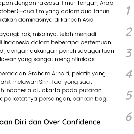
apan dengan raksasa Timur Tengah, Arab
1
2 Oktober)—dua tim yang dalam dua tahun
ktikan dominasinya di kancah Asia.
2
angi: Irak, misalnya, telah menjadi
i Indonesia dalam beberapa pertemuan
3
audi, dengan dukungan penuh sebagai tuan
 lawan yang sangat mengintimidasi.
4
keberadaan Graham Arnold, pelatih yang
ahit melawan Shin Tae-yong saat
eh Indonesia di Jakarta pada putaran
5
tapa ketatnya persaingan, bahkan bagi
6
yaan Diri dan Over Confidence