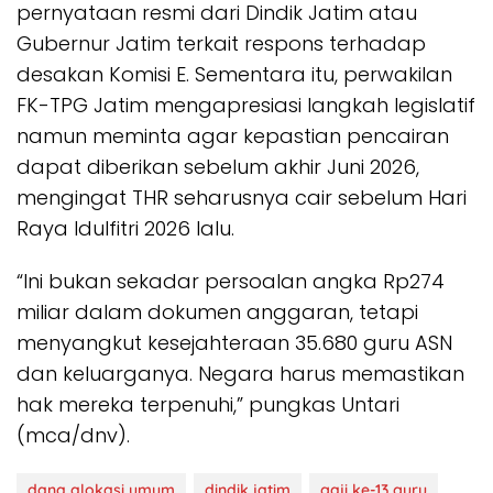
pernyataan resmi dari Dindik Jatim atau
Gubernur Jatim terkait respons terhadap
desakan Komisi E. Sementara itu, perwakilan
FK-TPG Jatim mengapresiasi langkah legislatif
namun meminta agar kepastian pencairan
dapat diberikan sebelum akhir Juni 2026,
mengingat THR seharusnya cair sebelum Hari
Raya Idulfitri 2026 lalu.
“Ini bukan sekadar persoalan angka Rp274
miliar dalam dokumen anggaran, tetapi
menyangkut kesejahteraan 35.680 guru ASN
dan keluarganya. Negara harus memastikan
hak mereka terpenuhi,” pungkas Untari
(mca/dnv).
dana alokasi umum
dindik jatim
gaji ke-13 guru