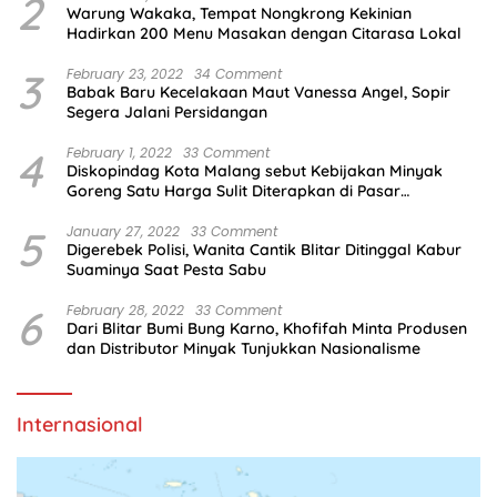
2
Warung Wakaka, Tempat Nongkrong Kekinian
Hadirkan 200 Menu Masakan dengan Citarasa Lokal
3
February 23, 2022
34 Comment
Babak Baru Kecelakaan Maut Vanessa Angel, Sopir
Segera Jalani Persidangan
4
February 1, 2022
33 Comment
Diskopindag Kota Malang sebut Kebijakan Minyak
Goreng Satu Harga Sulit Diterapkan di Pasar
Tradisional
5
January 27, 2022
33 Comment
Digerebek Polisi, Wanita Cantik Blitar Ditinggal Kabur
Suaminya Saat Pesta Sabu
6
February 28, 2022
33 Comment
Dari Blitar Bumi Bung Karno, Khofifah Minta Produsen
dan Distributor Minyak Tunjukkan Nasionalisme
Internasional