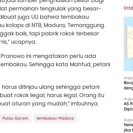
u jadi sumber penghasilan besar bagi
Int
lat permainan tengkulak yang besar-
 dibuat juga UU bahwa tembakau
u kolaps di NTB, Madura, Temanggung.
ak baik, tapi pabrik rokok terbesar
rris,” ucapnya.
r Pranowo ini mengatakan perlu ada
 tembakau. Sehingga kata Mahfud, petani
Augu
Boug
 harus ditinjau ulang sehingga petani
deng
at rokok ilegal, harus legal. Orang itu
Augu
ita buat aturan yang mudah,” imbuhnya.
AS R
Dipl
Pulau Garam
tembakau Madura
Augu
Net
jika