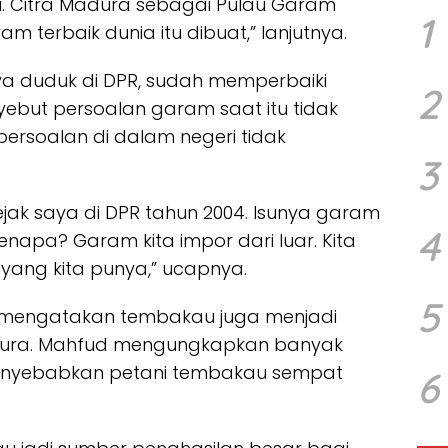
iki. Citra Madura sebagai Pulau Garam
1
am terbaik dunia itu dibuat,” lanjutnya.
nya duduk di DPR, sudah memperbaiki
2
yebut persoalan garam saat itu tidak
ersoalan di dalam negeri tidak
3
ejak saya di DPR tahun 2004. Isunya garam
4
napa? Garam kita impor dari luar. Kita
yang kita punya,” ucapnya.
5
 mengatakan tembakau juga menjadi
dura. Mahfud mengungkapkan banyak
enyebabkan petani tembakau sempat
6