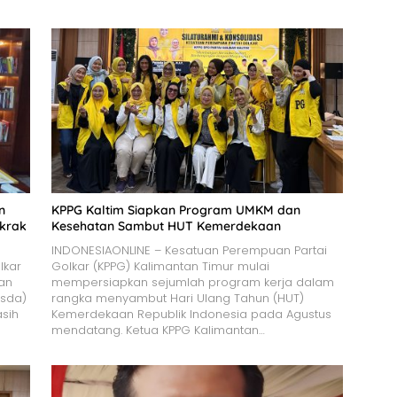
n
KPPG Kaltim Siapkan Program UMKM dan
krak
Kesehatan Sambut HUT Kemerdekaan
INDONESIAONLINE – Kesatuan Perempuan Partai
lkar
Golkar (KPPG) Kalimantan Timur mulai
an
mempersiapkan sejumlah program kerja dalam
sda)
rangka menyambut Hari Ulang Tahun (HUT)
sih
Kemerdekaan Republik Indonesia pada Agustus
mendatang. Ketua KPPG Kalimantan…