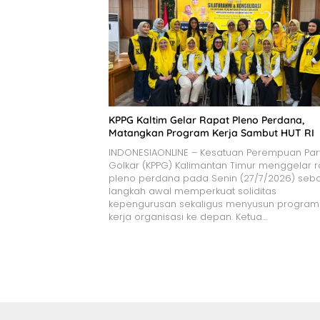
KPPG Kaltim Gelar Rapat Pleno Perdana,
Matangkan Program Kerja Sambut HUT RI
INDONESIAONLINE – Kesatuan Perempuan Par
Golkar (KPPG) Kalimantan Timur menggelar r
pleno perdana pada Senin (27/7/2026) seb
langkah awal memperkuat soliditas
kepengurusan sekaligus menyusun program
kerja organisasi ke depan. Ketua…