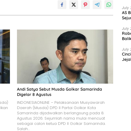
July 
AS B
Seju
July 
Robo
Bali
July 
Cinc
Jeja
Andi Satya Sebut Musda Golkar Samarinda
Digelar 8 Agustus
sda)
INDONESIAONLINE – Pelaksanaan Musyawarah
lkan
Daerah (Musda) DPD II Partai Golkar Kota
Samarinda dijadwalkan berlangsung pada 8
Agustus 2026. Sejumlah nama mulai mencuat
sebagai calon ketua DPD II Golkar Samarinda.
Salah…