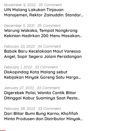
November 9, 2022
35 Comment
UIN Malang Lakukan Tinjauan
Manajemen, Rektor Zainuddin: Standar
Mutu Harus Dicapai
December 11, 2021
35 Comment
Warung Wakaka, Tempat Nongkrong
Kekinian Hadirkan 200 Menu Masakan
dengan Citarasa Lokal
February 23, 2022
34 Comment
Babak Baru Kecelakaan Maut Vanessa
Angel, Sopir Segera Jalani Persidangan
February 1, 2022
33 Comment
Diskopindag Kota Malang sebut
Kebijakan Minyak Goreng Satu Harga
Sulit Diterapkan di Pasar Tradisional
January 27, 2022
33 Comment
Digerebek Polisi, Wanita Cantik Blitar
Ditinggal Kabur Suaminya Saat Pesta
Sabu
February 28, 2022
33 Comment
Dari Blitar Bumi Bung Karno, Khofifah
Minta Produsen dan Distributor Minyak
Tunjukkan Nasionalisme