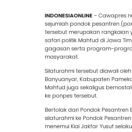
INDONESIAONLINE
– Cawapres no
sejumlah pondok pesantren (pon
tersebut merupakan rangkaian ya
safari politik Mahfud di Jawa Ti
gagasan serta program-progr
masyarakat.
Silaturahmi tersebut diawali ol
Banyuanyar, Kabupaten Pamekasa
Mahfud juga sekaligus bernostal
ke ponpes tersebut.
Bertolak dari Pondok Pesantre
silaturahmi ke Pondok Pesantren 
menemui Kiai Jakfar Yusuf selak