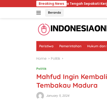
Skip
Kaltim dan Jawa Tengah Sepakati Kerja Sama Pemb
Breaking News
to
content
Beranda
Peristiwa
Pemerintahan
Hukum dan K
Home
Politik
Politik
Mahfud Ingin Kembal
Tembakau Madura
January 11, 2024