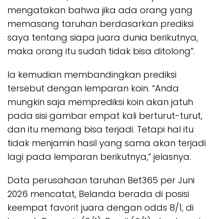
mengatakan bahwa jika ada orang yang
memasang taruhan berdasarkan prediksi
saya tentang siapa juara dunia berikutnya,
maka orang itu sudah tidak bisa ditolong”.
Ia kemudian membandingkan prediksi
tersebut dengan lemparan koin. “Anda
mungkin saja memprediksi koin akan jatuh
pada sisi gambar empat kali berturut-turut,
dan itu memang bisa terjadi. Tetapi hal itu
tidak menjamin hasil yang sama akan terjadi
lagi pada lemparan berikutnya,” jelasnya.
Data perusahaan taruhan Bet365 per Juni
2026 mencatat, Belanda berada di posisi
keempat favorit juara dengan odds 8/1, di