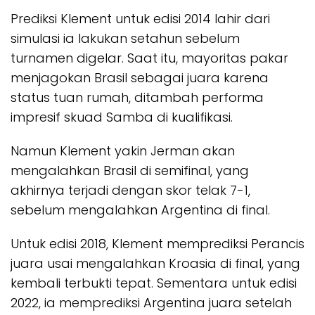
Prediksi Klement untuk edisi 2014 lahir dari
simulasi ia lakukan setahun sebelum
turnamen digelar. Saat itu, mayoritas pakar
menjagokan Brasil sebagai juara karena
status tuan rumah, ditambah performa
impresif skuad Samba di kualifikasi.
Namun Klement yakin Jerman akan
mengalahkan Brasil di semifinal, yang
akhirnya terjadi dengan skor telak 7-1,
sebelum mengalahkan Argentina di final.
Untuk edisi 2018, Klement memprediksi Perancis
juara usai mengalahkan Kroasia di final, yang
kembali terbukti tepat. Sementara untuk edisi
2022, ia memprediksi Argentina juara setelah