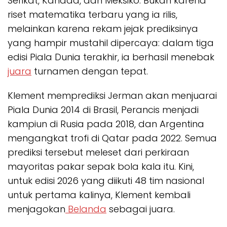
Serikat, Kanada, dan Meksiko. Bukan karena
riset matematika terbaru yang ia rilis,
melainkan karena rekam jejak prediksinya
yang hampir mustahil dipercaya: dalam tiga
edisi Piala Dunia terakhir, ia berhasil menebak
juara
turnamen dengan tepat.
Klement memprediksi Jerman akan menjuarai
Piala Dunia 2014 di Brasil, Perancis menjadi
kampiun di Rusia pada 2018, dan Argentina
mengangkat trofi di Qatar pada 2022. Semua
prediksi tersebut meleset dari perkiraan
mayoritas pakar sepak bola kala itu. Kini,
untuk edisi 2026 yang diikuti 48 tim nasional
untuk pertama kalinya, Klement kembali
menjagokan
Belanda
sebagai juara.