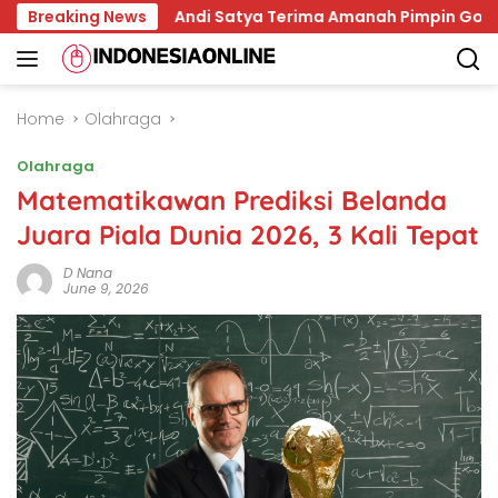
Skip
a
Breaking News
Andi Satya Terima Amanah Pimpin Golkar Samarin
to
content
Home
Olahraga
Olahraga
Matematikawan Prediksi Belanda
Juara Piala Dunia 2026, 3 Kali Tepat
D Nana
June 9, 2026