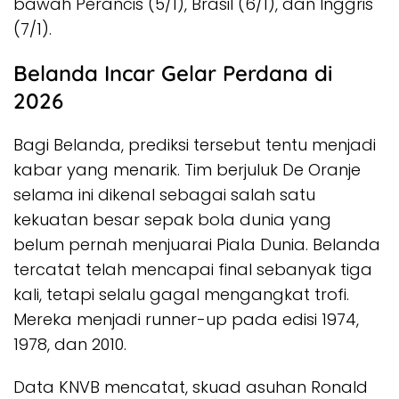
bawah Perancis (5/1), Brasil (6/1), dan Inggris
(7/1).
Belanda Incar Gelar Perdana di
2026
Bagi Belanda, prediksi tersebut tentu menjadi
kabar yang menarik. Tim berjuluk De Oranje
selama ini dikenal sebagai salah satu
kekuatan besar sepak bola dunia yang
belum pernah menjuarai Piala Dunia. Belanda
tercatat telah mencapai final sebanyak tiga
kali, tetapi selalu gagal mengangkat trofi.
Mereka menjadi runner-up pada edisi 1974,
1978, dan 2010.
Data KNVB mencatat, skuad asuhan Ronald