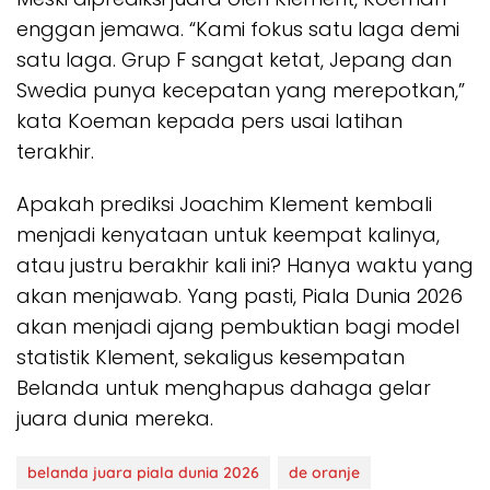
enggan jemawa. “Kami fokus satu laga demi
satu laga. Grup F sangat ketat, Jepang dan
Swedia punya kecepatan yang merepotkan,”
kata Koeman kepada pers usai latihan
terakhir.
Apakah prediksi Joachim Klement kembali
menjadi kenyataan untuk keempat kalinya,
atau justru berakhir kali ini? Hanya waktu yang
akan menjawab. Yang pasti, Piala Dunia 2026
akan menjadi ajang pembuktian bagi model
statistik Klement, sekaligus kesempatan
Belanda untuk menghapus dahaga gelar
juara dunia mereka.
belanda juara piala dunia 2026
de oranje