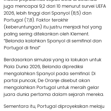
juga mencapai 9,2 dari 10 menurut survei UEFA
2026, lebih tinggi dari Spanyol (8,5) dan
Portugal (7,8). Faktor terakhir
(keberuntungan) itu justru menjadi hal yang
paling sering ditekankan oleh Klement.
“Belanda kalahkan Spanyol di semifinal dan
Portugal di final”
Berdasarkan simulasi yang ia lakukan untuk
Piala Dunia 2026, Belanda diprediksi
mengalahkan Spanyol pada semifinal. Di
partai puncak, De Oranje disebut akan
mengalahkan Portugal untuk meraih gelar
juara dunia pertama dalam sejarah mereka.
Sementara itu, Portugal diproyeksikan melaju