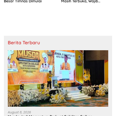
Besar Timnas Dimulai
Masih Terbuka, Wajib
Kalahkan Singapura
Berita Terbaru
August 8, 2026