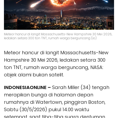
Meteor hancur di langit Massachusetts-New Hampshire 30 Mei 2026,
ledakan setara 300 ton TNT, rumah warga berguncang (io)
Meteor hancur di langit Massachusetts-New
Hampshire 30 Mei 2026, ledakan setara 300
ton TNT, rumah warga berguncang, NASA:
objek alami bukan satelit.
INDONESIAONLINE –
Sarah Miller (34) tengah
merapikan bunga di halaman depan
rumahnya di Watertown, pinggiran Boston,
Sabtu (30/5/2026) pukul 14.00 waktu
setempat, saat tiba-tiba suara dentuman