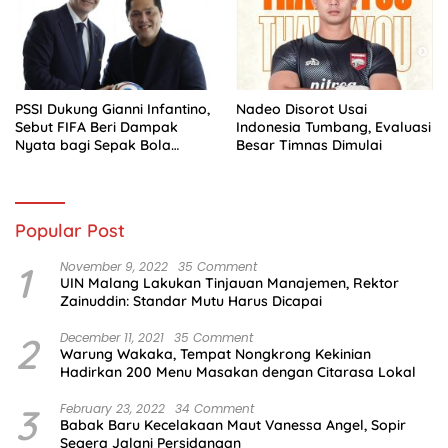
PSSI Dukung Gianni Infantino,
Nadeo Disorot Usai
Sebut FIFA Beri Dampak
Indonesia Tumbang, Evaluasi
Nyata bagi Sepak Bola
Besar Timnas Dimulai
Indonesia
Popular Post
1
November 9, 2022
35 Comment
UIN Malang Lakukan Tinjauan Manajemen, Rektor
Zainuddin: Standar Mutu Harus Dicapai
2
December 11, 2021
35 Comment
Warung Wakaka, Tempat Nongkrong Kekinian
Hadirkan 200 Menu Masakan dengan Citarasa Lokal
3
February 23, 2022
34 Comment
Babak Baru Kecelakaan Maut Vanessa Angel, Sopir
Segera Jalani Persidangan