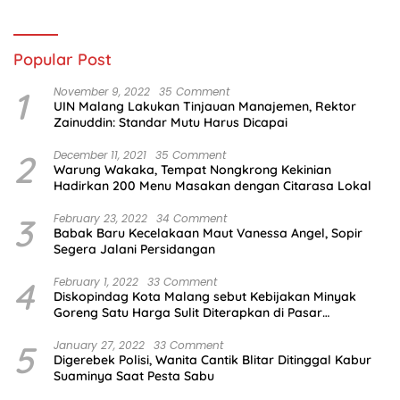
Popular Post
1
November 9, 2022
35 Comment
UIN Malang Lakukan Tinjauan Manajemen, Rektor
Zainuddin: Standar Mutu Harus Dicapai
2
December 11, 2021
35 Comment
Warung Wakaka, Tempat Nongkrong Kekinian
Hadirkan 200 Menu Masakan dengan Citarasa Lokal
3
February 23, 2022
34 Comment
Babak Baru Kecelakaan Maut Vanessa Angel, Sopir
Segera Jalani Persidangan
4
February 1, 2022
33 Comment
Diskopindag Kota Malang sebut Kebijakan Minyak
Goreng Satu Harga Sulit Diterapkan di Pasar
Tradisional
5
January 27, 2022
33 Comment
Digerebek Polisi, Wanita Cantik Blitar Ditinggal Kabur
Suaminya Saat Pesta Sabu