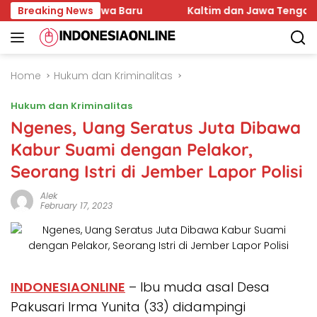
Skip
kter Mahasiswa Baru
Breaking News
Kaltim dan Jawa Tengah Sepa
to
content
Home
Hukum dan Kriminalitas
Hukum dan Kriminalitas
Ngenes, Uang Seratus Juta Dibawa
Kabur Suami dengan Pelakor,
Seorang Istri di Jember Lapor Polisi
Alek
February 17, 2023
INDONESIAONLINE
– Ibu muda asal Desa
Pakusari Irma Yunita (33) didampingi