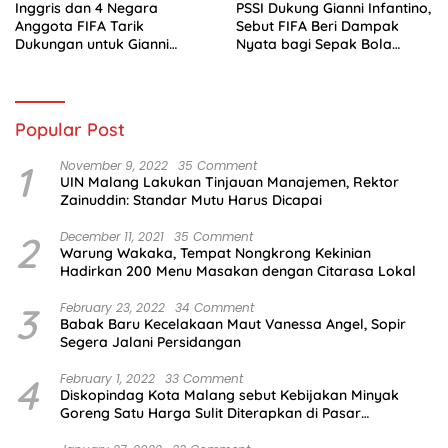
Inggris dan 4 Negara
PSSI Dukung Gianni Infantino,
Anggota FIFA Tarik
Sebut FIFA Beri Dampak
Dukungan untuk Gianni
Nyata bagi Sepak Bola
Infantino
Indonesia
Popular Post
1
November 9, 2022
35 Comment
UIN Malang Lakukan Tinjauan Manajemen, Rektor
Zainuddin: Standar Mutu Harus Dicapai
2
December 11, 2021
35 Comment
Warung Wakaka, Tempat Nongkrong Kekinian
Hadirkan 200 Menu Masakan dengan Citarasa Lokal
3
February 23, 2022
34 Comment
Babak Baru Kecelakaan Maut Vanessa Angel, Sopir
Segera Jalani Persidangan
4
February 1, 2022
33 Comment
Diskopindag Kota Malang sebut Kebijakan Minyak
Goreng Satu Harga Sulit Diterapkan di Pasar
Tradisional