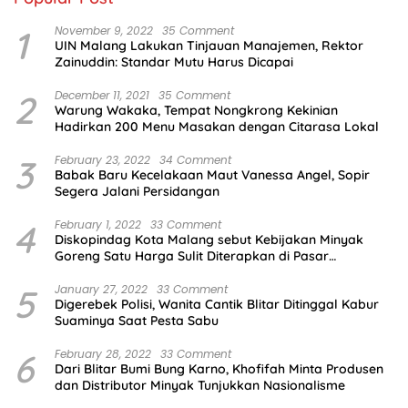
1
November 9, 2022
35 Comment
UIN Malang Lakukan Tinjauan Manajemen, Rektor
Zainuddin: Standar Mutu Harus Dicapai
2
December 11, 2021
35 Comment
Warung Wakaka, Tempat Nongkrong Kekinian
Hadirkan 200 Menu Masakan dengan Citarasa Lokal
3
February 23, 2022
34 Comment
Babak Baru Kecelakaan Maut Vanessa Angel, Sopir
Segera Jalani Persidangan
4
February 1, 2022
33 Comment
Diskopindag Kota Malang sebut Kebijakan Minyak
Goreng Satu Harga Sulit Diterapkan di Pasar
Tradisional
5
January 27, 2022
33 Comment
Digerebek Polisi, Wanita Cantik Blitar Ditinggal Kabur
Suaminya Saat Pesta Sabu
6
February 28, 2022
33 Comment
Dari Blitar Bumi Bung Karno, Khofifah Minta Produsen
dan Distributor Minyak Tunjukkan Nasionalisme