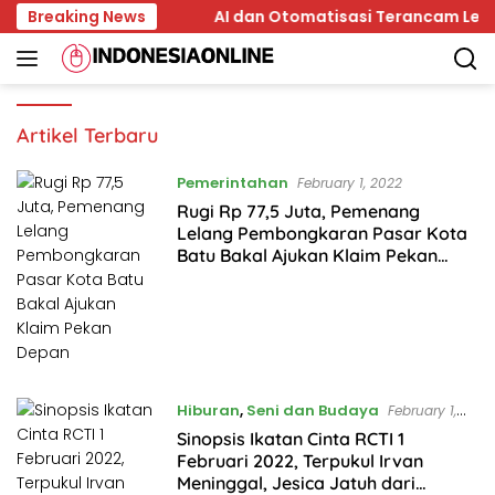
Skip
n di Kepala
Breaking News
AI dan Otomatisasi Terancam Lenyapkan 1
to
content
Indonesia
Artikel Terbaru
Online
Pemerintahan
February 1, 2022
Rugi Rp 77,5 Juta, Pemenang
Lelang Pembongkaran Pasar Kota
Batu Bakal Ajukan Klaim Pekan
Depan
Hiburan
,
Seni dan Budaya
February 1,
2022
Sinopsis Ikatan Cinta RCTI 1
Februari 2022, Terpukul Irvan
Meninggal, Jesica Jatuh dari