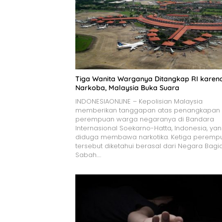
Tiga Wanita Warganya Ditangkap RI karen
Narkoba, Malaysia Buka Suara
INDONESIAONLINE – Kepolisian Malaysia
memberikan tanggapan atas penangkapan 
perempuan warga negaranya di Bandara
Internasional Soekarno-Hatta, Indonesia, ya
diduga membawa narkotika. Ketiga peremp
tersebut diketahui berasal dari Negara Bagi
Sabah….