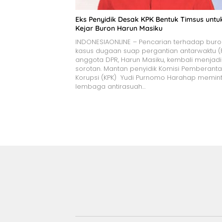
Eks Penyidik Desak KPK Bentuk Timsus untu
Kejar Buron Harun Masiku
INDONESIAONLINE – Pencarian terhadap bur
kasus dugaan suap pergantian antarwaktu 
anggota DPR, Harun Masiku, kembali menjadi
sorotan. Mantan penyidik Komisi Pemberant
Korupsi (KPK) Yudi Purnomo Harahap memin
lembaga antirasuah…