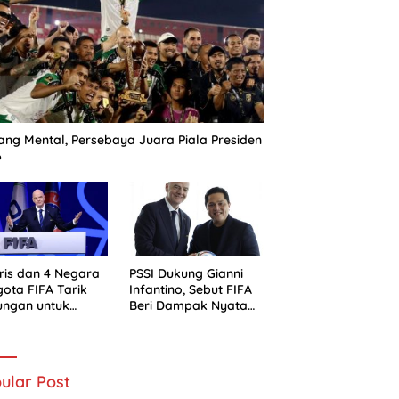
ng Mental, Persebaya Juara Piala Presiden
6
ris dan 4 Negara
PSSI Dukung Gianni
ota FIFA Tarik
Infantino, Sebut FIFA
ungan untuk
Beri Dampak Nyata
ni Infantino
bagi Sepak Bola
Indonesia
ular Post