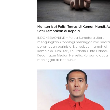
Mantan Istri Polisi Tewas di Kamar Mandi, A
Satu Tembakan di Kepala
INDONESIAONLINE – Polda Sumatera Utara
mengungkap kronologi meninggalnya seor
perempuan berinisial L di sebuah rumah di
Kompleks Bumi Asri, Kelurahan Cinta Damai,
Kecamatan Medan Helvetia. Korban diduga
meninggal akibat bunuh…