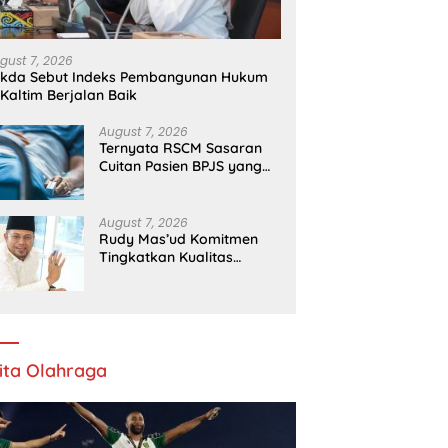
gust 7, 2026
ekda Sebut Indeks Pembangunan Hukum
 Kaltim Berjalan Baik
August 7, 2026
Ternyata RSCM Sasaran
Cuitan Pasien BPJS yang
Dihina Sejumlah Dokter
August 7, 2026
Rudy Mas’ud Komitmen
Tingkatkan Kualitas
Pelayanan Publik di Kaltim
ita Olahraga