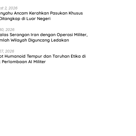
st 2, 2026
anyahu Ancam Kerahkan Pasukan Khusus
 Ditangkap di Luar Negeri
30, 2026
alas Serangan Iran dengan Operasi Militer,
mlah Wilayah Diguncang Ledakan
27, 2026
t Humanoid Tempur dan Taruhan Etika di
k Perlombaan AI Militer