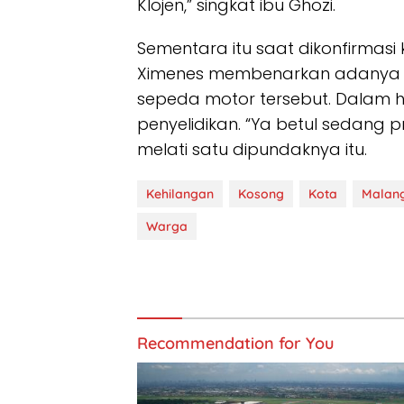
Klojen,” singkat ibu Ghozi.
Sementara itu saat dikonfirmasi
Ximenes membenarkan adanya la
sepeda motor tersebut. Dalam ha
penyelidikan. “Ya betul sedang pr
melati satu dipundaknya itu.
Kehilangan
Kosong
Kota
Malan
Warga
Recommendation for You