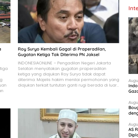
Int
a
Roy Suryo Kembali Gagal di Praperadilan,
Gugatan Ketiga Tak Diterima PN Jaksel
INDONESIAONLINE – Pengadilan Negeri Jakarta
tiga
Selatan menyatakan gugatan praperadilan
ketiga yang diajukan Roy Suryo tidak dapat
ng
diterima. Majelis hakim menilai permohonan yang
Augu
uan
diajukan terkait tuntutan ganti rugi berada di luar…
Indo
an
Gaz
Augu
Boug
deng
Augu
AS R
Dipl