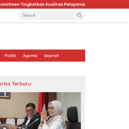
katkan Kualitas Pelayanan Publik di Kaltim
Karhutl
Politik
Agama
Sejarah
erita Terbaru