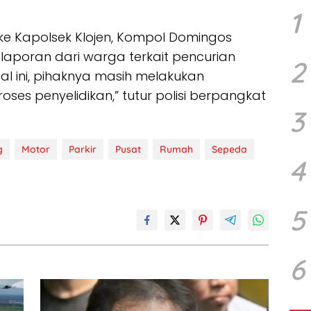
1
 ke Kapolsek Klojen, Kompol Domingos
poran dari warga terkait pencurian
2
l ini, pihaknya masih melakukan
oses penyelidikan,” tutur polisi berpangkat
3
g
Motor
Parkir
Pusat
Rumah
Sepeda
4
5
6