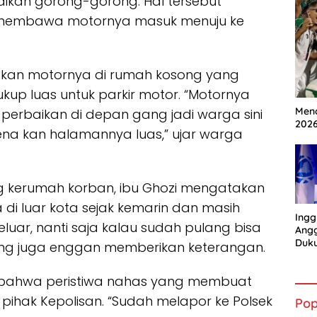
aikan gorong-gorong. Hal tersebut
 membawa motornya masuk menuju ke
ipkan motornya di rumah kosong yang
up luas untuk parkir motor. “Motornya
Mena
da perbaikan di depan gang jadi warga sini
202
arena kan halamannya luas,” ujar warga
g kerumah korban, ibu Ghozi mengatakan
i luar kota sejak kemarin dan masih
Ingg
luar, nanti saja kalau sudah pulang bisa
Angg
Duk
yang juga enggan memberikan keterangan.
Gian
 bahwa peristiwa nahas yang membuat
 pihak Kepolisan. “Sudah melapor ke Polsek
Pop