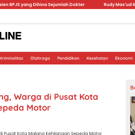
ng Dihina Sejumlah Dokter
Rudy Mas’ud Komitmen Ting
riminalitas
Olahraga
Pendidikan
Kesehatan
Ekonomi
B
ng, Warga di Pusat Kota
epeda Motor