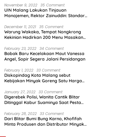
November 9, 2022
35 Comment
UIN Malang Lakukan Tinjauan
Manajemen, Rektor Zainuddin: Standar
Mutu Harus Dicapai
December 11, 2021
35 Comment
Warung Wakaka, Tempat Nongkrong
Kekinian Hadirkan 200 Menu Masakan
dengan Citarasa Lokal
February 23, 2022
34 Comment
Babak Baru Kecelakaan Maut Vanessa
Angel, Sopir Segera Jalani Persidangan
February 1, 2022
33 Comment
Diskopindag Kota Malang sebut
Kebijakan Minyak Goreng Satu Harga
Sulit Diterapkan di Pasar Tradisional
January 27, 2022
33 Comment
Digerebek Polisi, Wanita Cantik Blitar
Ditinggal Kabur Suaminya Saat Pesta
Sabu
February 28, 2022
33 Comment
Dari Blitar Bumi Bung Karno, Khofifah
Minta Produsen dan Distributor Minyak
Tunjukkan Nasionalisme