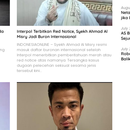
Augu
Net
jika
July 
da
Interpol Terbitkan Red Notice, Syekh Ahmad Al
AS B
Misry Jadi Buron Internasional
Seju
INDONESIAONLINE – Syekh Ahmad Al Misry resmi
July 
ang
masuk daftar buronan internasional setelah
Robo
Interpol menerbitkan pemberitahuan merah atau
Bali
red notice atas namanya. Tersangka kasus
dugaan pelecehan seksual sesama jenis
tersebut kini…