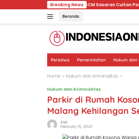
Skip
 Baik
Ternyata RSCM Sasaran Cuitan Pasien BPJS ya
Breaking News
to
content
Beranda
Peristiwa
Pemerintahan
Hukum dan K
Home
Hukum dan Kriminalitas
Hukum dan Kriminalitas
Parkir di Rumah Koso
Malang Kehilangan S
Alek
February 15, 2023