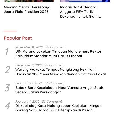
Menang Mental, Persebaya
Inggris dan 4 Negara
Juara Piala Presiden 2026
Anggota FIFA Tarik
Dukungan untuk Gianni
Infantino
Popular Post
1
November 9, 2022
35 Comment
UIN Malang Lakukan Tinjauan Manajemen, Rektor
Zainuddin: Standar Mutu Harus Dicapai
2
December 11, 2021
35 Comment
Warung Wakaka, Tempat Nongkrong Kekinian
Hadirkan 200 Menu Masakan dengan Citarasa Lokal
3
February 23, 2022
34 Comment
Babak Baru Kecelakaan Maut Vanessa Angel, Sopir
Segera Jalani Persidangan
4
February 1, 2022
33 Comment
Diskopindag Kota Malang sebut Kebijakan Minyak
Goreng Satu Harga Sulit Diterapkan di Pasar