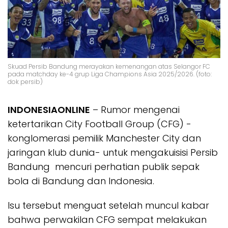
Skuad Persib Bandung merayakan kemenangan atas Selangor FC
pada matchday ke-4 grup Liga Champions Asia 2025/2026. (foto:
dok persib)
INDONESIAONLINE
– Rumor mengenai
ketertarikan City Football Group (CFG) -
konglomerasi pemilik Manchester City dan
jaringan klub dunia- untuk mengakuisisi Persib
Bandung mencuri perhatian publik sepak
bola di Bandung dan Indonesia.
Isu tersebut menguat setelah muncul kabar
bahwa perwakilan CFG sempat melakukan