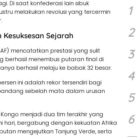
i. Di saat konfederasi lain sibuk
1
justru melakukan revolusi yang tercermin
.
2
n Kesuksesan Sejarah
3
CAF) mencatatkan prestasi yang sulit
ang berhasil menembus putaran final di
ranya berhasil melaju ke babak 32 besar.
4
rsen ini adalah rekor tersendiri bagi
dipandang sebelah mata dalam urusan
5
k Kongo menjadi dua tim terakhir yang
6
ni hari, bergabung dengan kekuatan Afrika
debutan mengejutkan Tanjung Verde, serta