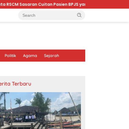
uitan Pasien BPJS yang Dihina Sejumlah Dokter
Rudy
Politik
Agama
Sejarah
erita Terbaru