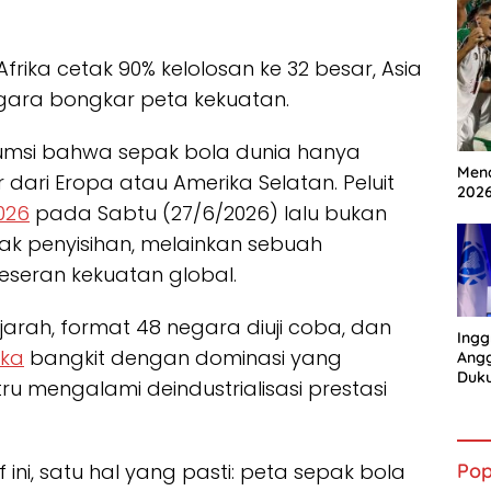
Afrika cetak 90% kelolosan ke 32 besar, Asia
egara bongkar peta kekuatan.
umsi bahwa sepak bola dunia hanya
Mena
ari Eropa atau Amerika Selatan. Peluit
202
026
pada Sabtu (27/6/2026) lalu bukan
k penyisihan, melainkan sebuah
seran kekuatan global.
arah, format 48 negara diuji coba, dan
Ingg
ika
bangkit dengan dominasi yang
Angg
Duk
tru mengalami deindustrialisasi prestasi
Gian
Pop
ini, satu hal yang pasti: peta sepak bola