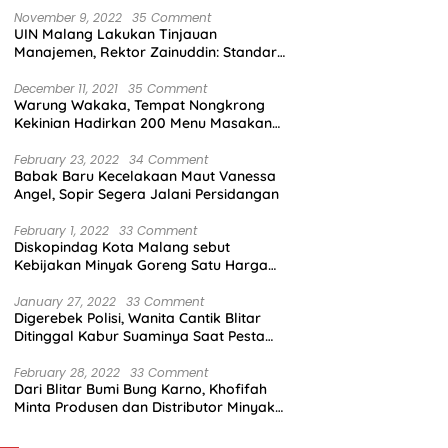
November 9, 2022
35 Comment
UIN Malang Lakukan Tinjauan
Manajemen, Rektor Zainuddin: Standar
Mutu Harus Dicapai
December 11, 2021
35 Comment
Warung Wakaka, Tempat Nongkrong
Kekinian Hadirkan 200 Menu Masakan
dengan Citarasa Lokal
February 23, 2022
34 Comment
Babak Baru Kecelakaan Maut Vanessa
Angel, Sopir Segera Jalani Persidangan
February 1, 2022
33 Comment
Diskopindag Kota Malang sebut
Kebijakan Minyak Goreng Satu Harga
Sulit Diterapkan di Pasar Tradisional
January 27, 2022
33 Comment
Digerebek Polisi, Wanita Cantik Blitar
Ditinggal Kabur Suaminya Saat Pesta
Sabu
February 28, 2022
33 Comment
Dari Blitar Bumi Bung Karno, Khofifah
Minta Produsen dan Distributor Minyak
Tunjukkan Nasionalisme