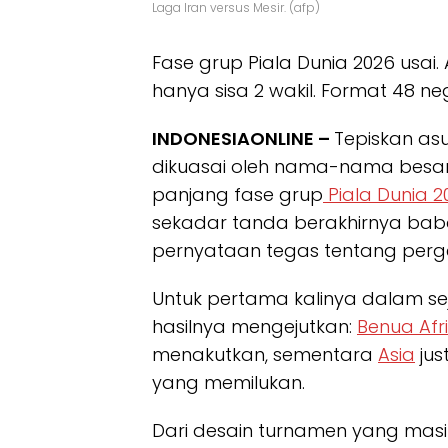
Laga Iran versus Mesir. (afp)
Fase grup Piala Dunia 2026 usai. 
hanya sisa 2 wakil. Format 48 n
INDONESIAONLINE –
Tepiskan as
dikuasai oleh nama-nama besar d
panjang fase grup
Piala Dunia 2
sekadar tanda berakhirnya baba
pernyataan tegas tentang perge
Untuk pertama kalinya dalam sej
hasilnya mengejutkan:
Benua Afr
menakutkan, sementara
Asia
jus
yang memilukan.
Dari desain turnamen yang masif 