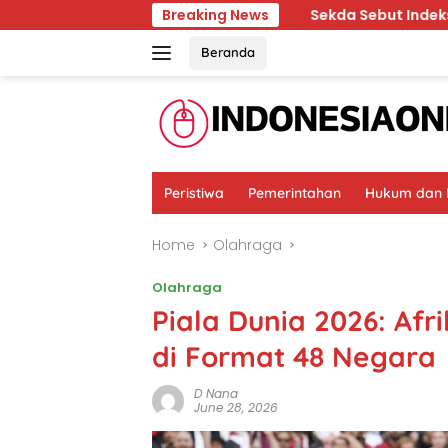
Skip
 dan Kesehatan
Breaking News
Sekda Sebut Indeks Pembangunan Huku
to
content
Beranda
Peristiwa
Pemerintahan
Hukum dan K
Home
Olahraga
Olahraga
Piala Dunia 2026: Afr
di Format 48 Negara
D Nana
June 28, 2026