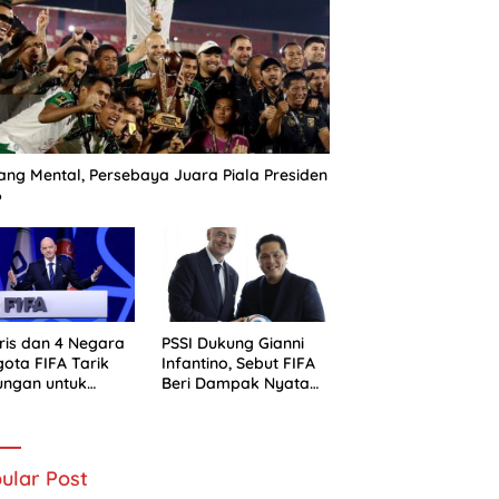
ng Mental, Persebaya Juara Piala Presiden
6
ris dan 4 Negara
PSSI Dukung Gianni
ota FIFA Tarik
Infantino, Sebut FIFA
ungan untuk
Beri Dampak Nyata
ni Infantino
bagi Sepak Bola
Indonesia
ular Post