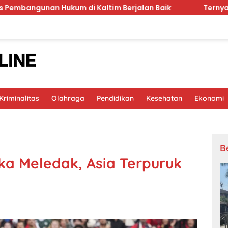
m di Kaltim Berjalan Baik
Ternyata RSCM Sasaran C
riminalitas
Olahraga
Pendidikan
Kesehatan
Ekonomi
B
ika Meledak, Asia Terpuruk