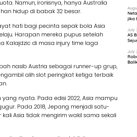
ta. Namun, ironisnya, hanya Australia
Augu
an hidup di babak 32 besar.
Net
jika
at hati bagi pecinta sepak bola Asia
July 
 melaju. Harapan mereka pupus setelah
AS B
Seju
a Kalajdzic di masa injury time laga
July 
Robo
Bali
bah nasib Austria sebagai runner-up grup,
gambil alih slot peringkat ketiga terbaik
an.
n yang nyata. Pada edisi 2022, Asia mampu
gugur. Pada 2018, Jepang menjadi satu-
r kali Asia tidak mengirim wakil sama sekali