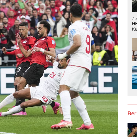
Au
HM
Ku
K
Ber