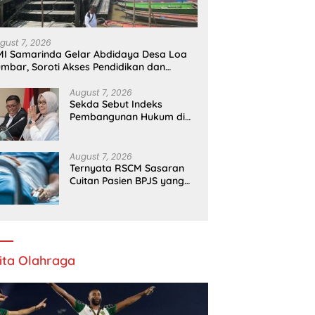
gust 7, 2026
I Samarinda Gelar Abdidaya Desa Loa
mbar, Soroti Akses Pendidikan dan
esehatan
August 7, 2026
Sekda Sebut Indeks
Pembangunan Hukum di
Kaltim Berjalan Baik
August 7, 2026
Ternyata RSCM Sasaran
Cuitan Pasien BPJS yang
Dihina Sejumlah Dokter
ita Olahraga