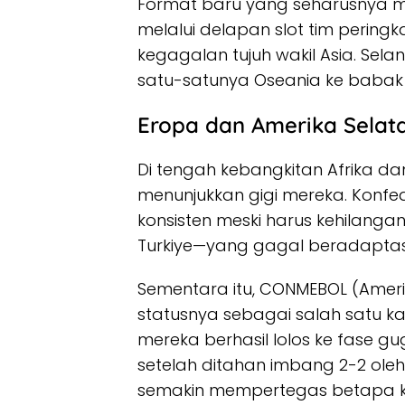
Format baru yang seharusnya m
melalui delapan slot tim peringka
kegagalan tujuh wakil Asia. S
satu-satunya Oseania ke babak 
Eropa dan Amerika Selat
Di tengah kebangkitan Afrika da
menunjukkan gigi mereka. Konfe
konsisten meski harus kehilangan
Turkiye—yang gagal beradaptasi 
Sementara itu, CONMEBOL (Amer
statusnya sebagai salah satu ka
mereka berhasil lolos ke fase g
setelah ditahan imbang 2-2 ol
semakin mempertegas betapa komp