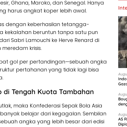
Mesir, Ghana, Maroko, dan Senegal. Hanya
Int
ang harus angkat koper lebih awal.
as dengan keberhasilan tetangga-
iga kekalahan beruntun tanpa satu pun
dari Sabri Lamouchi ke Herve Renard di
meredam krisis.
mpat gol per pertandingan—sebuah angka
uktur pertahanan yang tidak lagi bisa
Augu
a.
Indo
Gaz
p di Tengah Kuota Tambahan
Augu
Boug
deng
tlak, maka Konfederasi Sepak Bola Asia
 banyak belajar dari kegagalan. Sembilan
Augu
AS R
, sebuah angka yang lebih besar dari edisi
Dipl