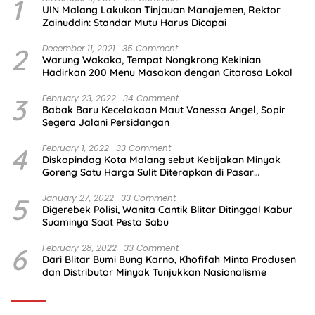
1
UIN Malang Lakukan Tinjauan Manajemen, Rektor
Zainuddin: Standar Mutu Harus Dicapai
2
December 11, 2021
35 Comment
Warung Wakaka, Tempat Nongkrong Kekinian
Hadirkan 200 Menu Masakan dengan Citarasa Lokal
3
February 23, 2022
34 Comment
Babak Baru Kecelakaan Maut Vanessa Angel, Sopir
Segera Jalani Persidangan
4
February 1, 2022
33 Comment
Diskopindag Kota Malang sebut Kebijakan Minyak
Goreng Satu Harga Sulit Diterapkan di Pasar
Tradisional
5
January 27, 2022
33 Comment
Digerebek Polisi, Wanita Cantik Blitar Ditinggal Kabur
Suaminya Saat Pesta Sabu
6
February 28, 2022
33 Comment
Dari Blitar Bumi Bung Karno, Khofifah Minta Produsen
dan Distributor Minyak Tunjukkan Nasionalisme