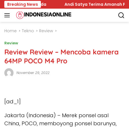
Skip
lkada Samarinda
Breaking News
Andi Satya Terima Amanah Pimpin G
to
content
Home
Tekno
Review
Review
Review Review – Mencoba kamera
64MP POCO M4 Pro
November 29, 2022
[ad_1]
Jakarta (Indonesia) – Merek ponsel asal
China, POCO, memboyong ponsel barunya,