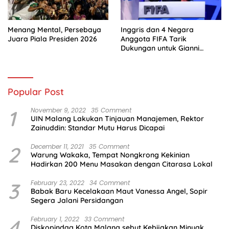
Menang Mental, Persebaya
Inggris dan 4 Negara
Juara Piala Presiden 2026
Anggota FIFA Tarik
Dukungan untuk Gianni
Infantino
Popular Post
1
November 9, 2022
35 Comment
UIN Malang Lakukan Tinjauan Manajemen, Rektor
Zainuddin: Standar Mutu Harus Dicapai
2
December 11, 2021
35 Comment
Warung Wakaka, Tempat Nongkrong Kekinian
Hadirkan 200 Menu Masakan dengan Citarasa Lokal
3
February 23, 2022
34 Comment
Babak Baru Kecelakaan Maut Vanessa Angel, Sopir
Segera Jalani Persidangan
4
February 1, 2022
33 Comment
Diskopindag Kota Malang sebut Kebijakan Minyak