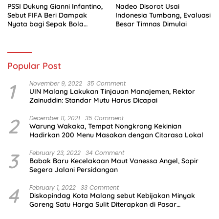
PSSI Dukung Gianni Infantino,
Nadeo Disorot Usai
Sebut FIFA Beri Dampak
Indonesia Tumbang, Evaluasi
Nyata bagi Sepak Bola
Besar Timnas Dimulai
Indonesia
Popular Post
1
November 9, 2022
35 Comment
UIN Malang Lakukan Tinjauan Manajemen, Rektor
Zainuddin: Standar Mutu Harus Dicapai
2
December 11, 2021
35 Comment
Warung Wakaka, Tempat Nongkrong Kekinian
Hadirkan 200 Menu Masakan dengan Citarasa Lokal
3
February 23, 2022
34 Comment
Babak Baru Kecelakaan Maut Vanessa Angel, Sopir
Segera Jalani Persidangan
4
February 1, 2022
33 Comment
Diskopindag Kota Malang sebut Kebijakan Minyak
Goreng Satu Harga Sulit Diterapkan di Pasar
Tradisional