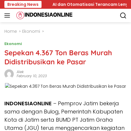
Skip
 Kepala
Breaking News
AI dan Otomatisasi Terancam Lenyapkan 15 Jen
to
content
Home
Ekonomi
Ekonomi
Sepekan 4.367 Ton Beras Murah
Didistribusikan ke Pasar
Alek
February 10, 2023
INDONESIAONLINE
– Pemprov Jatim bekerja
sama dengan Bulog, Pemerintah Kabupaten
Kota di Jatim serta BUMD PT Jatim Graha
Utama (JGU) terus menggencarkan kegiatan