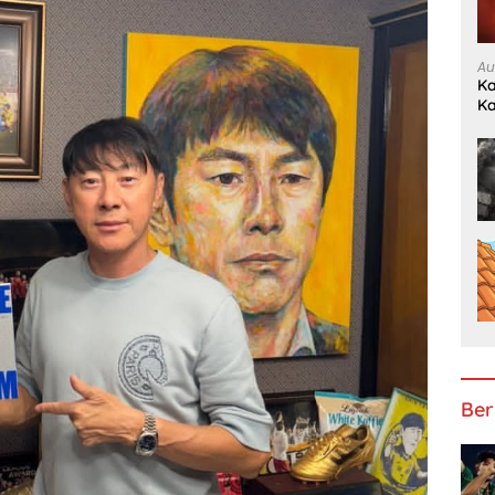
Au
Ka
K
Ber