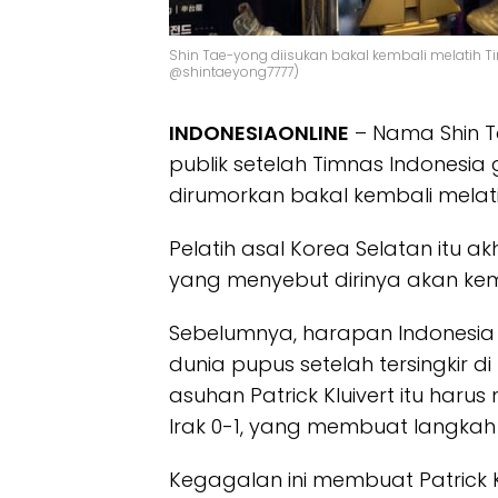
Shin Tae-yong diisukan bakal kembali melatih Timn
@shintaeyong7777)
INDONESIAONLINE
– Nama Shin T
publik setelah Timnas Indonesia
dirumorkan bakal kembali melati
Pelatih asal Korea Selatan itu
yang menyebut dirinya akan ke
Sebelumnya, harapan Indonesia 
dunia pupus setelah tersingkir di
asuhan Patrick Kluivert itu har
Irak 0-1, yang membuat langkah 
Kegagalan ini membuat Patrick Kl