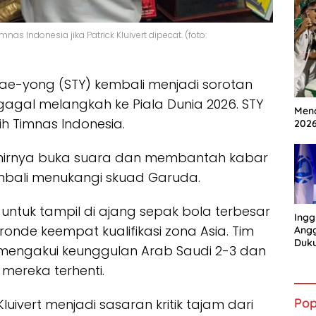
as Indonesia jika Patrick Kluivert dipecat. (foto:
ae-yong (STY) kembali menjadi sorotan
 gagal melangkah ke Piala Dunia 2026. STY
Mena
h Timnas Indonesia.
202
 akhirnya buka suara dan membantah kabar
mbali menukangi skuad Garuda.
untuk tampil di ajang sepak bola terbesar
Ingg
 ronde keempat kualifikasi zona Asia. Tim
Angg
Duk
us mengakui keunggulan Arab Saudi 2-3 dan
Gian
mereka terhenti.
Pop
uivert menjadi sasaran kritik tajam dari