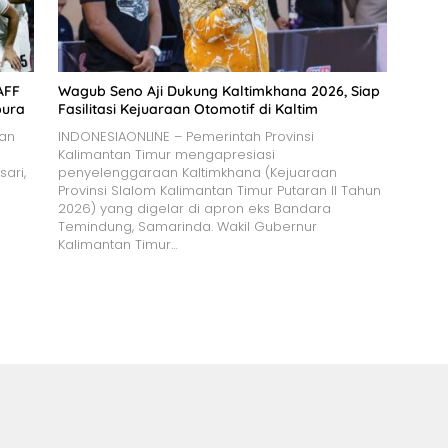
AFF
Wagub Seno Aji Dukung Kaltimkhana 2026, Siap
pura
Fasilitasi Kejuaraan Otomotif di Kaltim
lan
INDONESIAONLINE – Pemerintah Provinsi
Kalimantan Timur mengapresiasi
sari,
penyelenggaraan Kaltimkhana (Kejuaraan
Provinsi Slalom Kalimantan Timur Putaran II Tahun
2026) yang digelar di apron eks Bandara
Temindung, Samarinda. Wakil Gubernur
Kalimantan Timur…