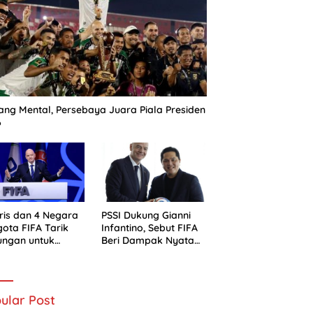
ng Mental, Persebaya Juara Piala Presiden
6
ris dan 4 Negara
PSSI Dukung Gianni
ota FIFA Tarik
Infantino, Sebut FIFA
ungan untuk
Beri Dampak Nyata
ni Infantino
bagi Sepak Bola
Indonesia
ular Post