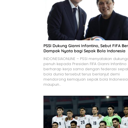
PSSI Dukung Gianni Infantino, Sebut FIFA Ber
Dampak Nyata bagi Sepak Bola Indonesia
INDONESIAONLINE – PSSI menyatakan dukung
penuh kepada Presiden FIFA Gianni Infantino
berharap kerja sama dengan federasi sepa
bola dunia tersebut terus berlanjut demi
mendorong kemajuan sepak bola Indonesia
maupun…