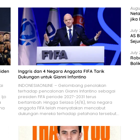
Augu
Net
jika
July 
AS B
Seju
July 
Robo
Bali
siden
Inggris dan 4 Negara Anggota FIFA Tarik
Dukungan untuk Gianni Infantino
ai
INDONESIAONLINE – Gelombang penolakan
terhadap pencalonan Gianni Infantino sebagai
Ijo
presiden FIFA periode 2027-2031 terus
a
bertambah. Hingga Selasa (4/8), lima negara
ama
anggota FIFA telah menyatakan mencabut
dukungan mereka terhadap petahana tersebut….