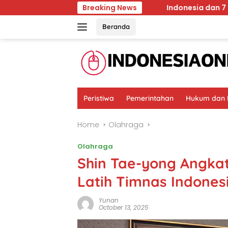
Skip
awasan Hutan Malang
Breaking News
Indonesia dan 7 Negara Kecam 
to
content
Beranda
Peristiwa
Pemerintahan
Hukum dan K
Home
Olahraga
Olahraga
Shin Tae-yong Angka
Latih Timnas Indones
Yunan
October 13, 2025