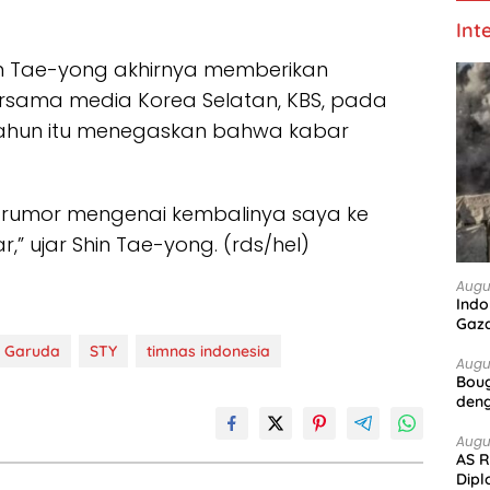
Int
in Tae-yong akhirnya memberikan
ersama media Korea Selatan, KBS, pada
54 tahun itu menegaskan bahwa kabar
 rumor mengenai kembalinya saya ke
,” ujar Shin Tae-yong. (rds/hel)
Augu
Indo
Gaz
 Garuda
STY
timnas indonesia
Augu
Boug
deng
Augu
AS R
Dipl