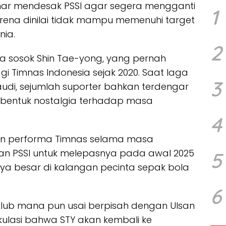
ar mendesak PSSI agar segera mengganti
1
arena dinilai tidak mampu memenuhi target
nia.
2
da sosok Shin Tae-yong, yang pernah
Timnas Indonesia sejak 2020. Saat laga
3
audi, sejumlah suporter bahkan terdengar
bentuk nostalgia terhadap masa
4
kan performa Timnas selama masa
san PSSI untuk melepasnya pada awal 2025
5
a besar di kalangan pecinta sepak bola
6
i klub mana pun usai berpisah dengan Ulsan
kulasi bahwa STY akan kembali ke