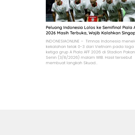
Peluang Indonesia Lolos ke Semifinal Piala 
2026 Masih Terbuka, Wajib Kalahkan Singa
INDONESIAONLINE – Timnas Indonesia mene
kekalahan telak 0-3 dari Vietnam pada laga
ketiga grup A Piala AFF 2026 di Stadion Pakan
Senin (3/8/2026) malam WIB. Hasil tersebut
membuat langkah Skuad…